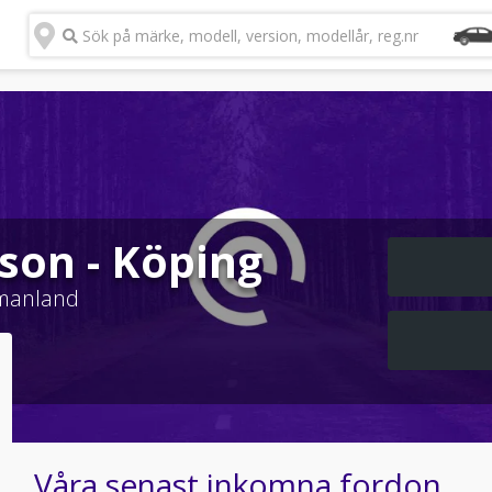
Sök på märke, modell, version, modellår, reg.nr
son - Köping
manland
Våra senast inkomna fordon