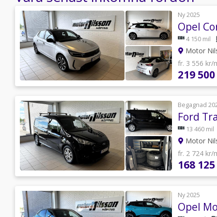
Ny 2025
4 150 mil
Motor Nil
fr. 3 556 kr
219 500
Begagnad 20
13 460 mil
Motor Nil
fr. 2 724 kr
168 125
Ny 2025