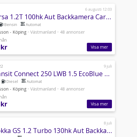
6 augusti 12:03
Opel Corsa 1.2T 100hk Aut Backkamera Carplay V-hjul
Bensin
Automat
sson - Köping
•
Västmanland
•
48 annonser
/mån
 kr
Visa mer
22
9 juli
Ford Transit Connect 250 LWB 1.5 EcoBlue Aut Inredning V-hjul
Diesel
Automat
sson - Köping
•
Västmanland
•
48 annonser
/mån
 kr
Visa mer
8 juli
Opel Mokka GS 1.2 Turbo 130hk Aut Backkamera Carplay V-hjul