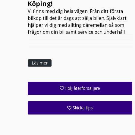
Köping!
Vi finns med dig hela vägen. Från ditt första
bilköp till det är dags att sälja bilen. Självklart
hjälper vi dig med allting däremellan så som
frågor om din bil samt service och underhåll.
Läs mer
Följ återförsäljare
Få ett e-postmeddelande när denna återförsäljare lagt upp en eller flera nya annonser i sitt lager!
Följ alla anläggningar inom denna företagsgrupp (1 st)
Skicka tips
Ange din väns e-postadress för att skicka ett tips om denna återförsäljare.