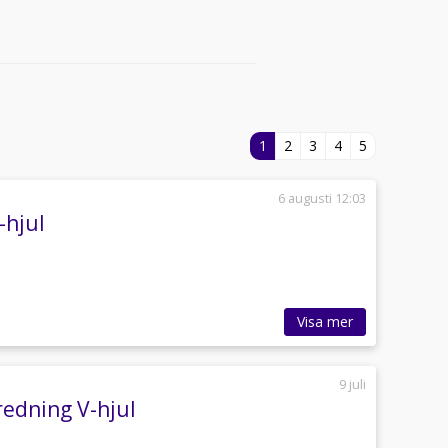
1
2
3
4
5
6 augusti 12:03
-hjul
Visa mer
9 juli
redning V-hjul