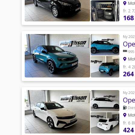
Mot
fr. 2 
168
Ny 202
Ope
995
Mot
fr. 4 
264
Ny 202
Opel
Die
Mot
fr. 6 
424