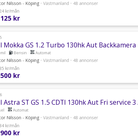
or Nilsson - Köping
•
Västmanland
•
48 annonser
724 kr/mån
 125 kr
5
l Mokka GS 1.2 Turbo 130hk Aut Backkamera 
 mil
Bensin
Automat
or Nilsson - Köping
•
Västmanland
•
48 annonser
285 kr/mån
 500 kr
6
 Astra ST GS 1.5 CDTI 130hk Aut Fri service 3
sel
Automat
or Nilsson - Köping
•
Västmanland
•
48 annonser
884 kr/mån
 900 kr