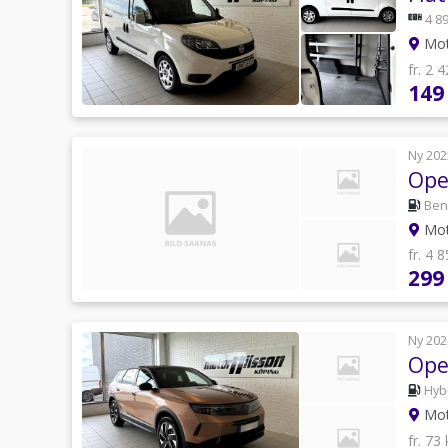
4 89
Mot
fr. 2 
149
Ny 202
Opel
Ben
Mot
fr. 4 
299
Ny 202
Ope
Hyb
Mot
fr. 73