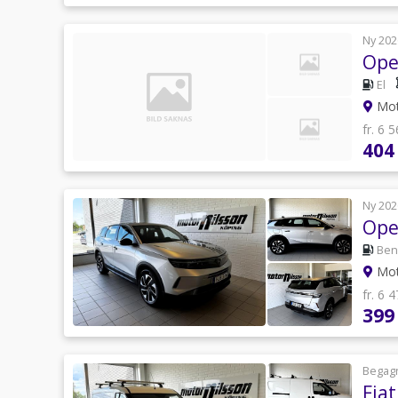
Ny 202
Ope
El
Mot
fr. 6 
404
Ny 202
Ope
Ben
Mot
fr. 6 
399
Begag
Fia