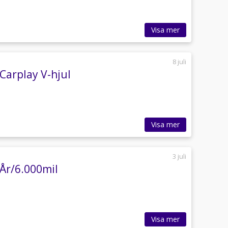
Visa mer
8 juli
Carplay V-hjul
Visa mer
3 juli
 År/6.000mil
Visa mer