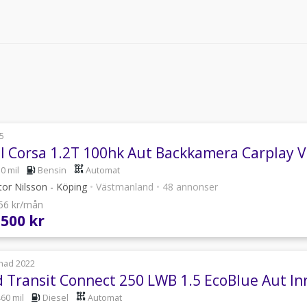
5
l Corsa 1.2T 100hk Aut Backkamera Carplay V
0 mil
Bensin
Automat
or Nilsson - Köping
•
Västmanland
•
48 annonser
556 kr/mån
 500 kr
nad 2022
d Transit Connect 250 LWB 1.5 EcoBlue Aut In
460 mil
Diesel
Automat