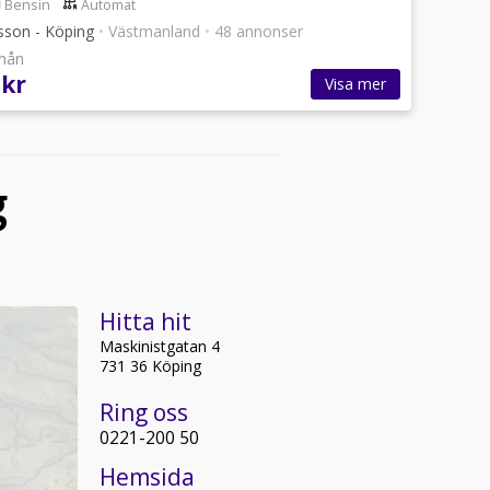
Bensin
Automat
sson - Köping
•
Västmanland
•
48 annonser
/mån
 kr
Visa mer
g
Hitta hit
Maskinistgatan 4
731 36 Köping
Ring oss
0221-200 50
Hemsida