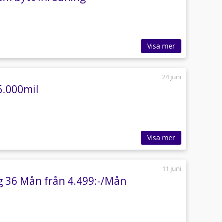
Visa mer
24 juni
6.000mil
Visa mer
11 juni
g 36 Mån från 4.499:-/Mån