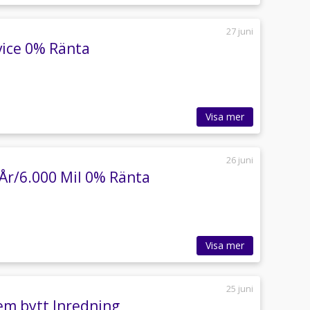
27 juni
vice 0% Ränta
Visa mer
26 juni
År/6.000 Mil 0% Ränta
Visa mer
25 juni
em bytt Inredning