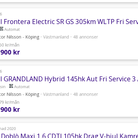
6
l Frontera Electric SR GS 305km WLTP Fri Ser
Automat
or Nilsson - Köping
•
Västmanland
•
48 annonser
560 kr/mån
 900 kr
6
l GRANDLAND Hybrid 145hk Aut Fri Service 3 
sin
Automat
or Nilsson - Köping
•
Västmanland
•
48 annonser
479 kr/mån
 900 kr
nad 2020
t Doblò Maxi 1.6 CDTI 105hk Drag V-hjul Kamr