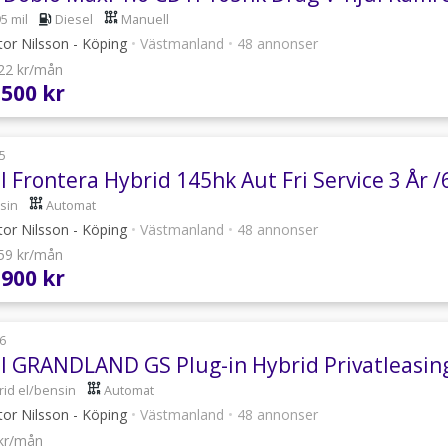
5 mil
Diesel
Manuell
or Nilsson - Köping
•
Västmanland
•
48 annonser
422 kr/mån
 500 kr
5
 Frontera Hybrid 145hk Aut Fri Service 3 År /
sin
Automat
or Nilsson - Köping
•
Västmanland
•
48 annonser
859 kr/mån
 900 kr
6
l GRANDLAND GS Plug-in Hybrid Privatleasin
rid el/bensin
Automat
or Nilsson - Köping
•
Västmanland
•
48 annonser
 kr/mån