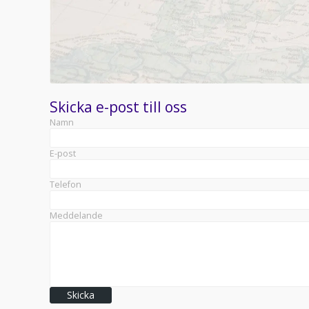
Skicka e-post till oss
Namn
E-post
Telefon
Meddelande
Skicka