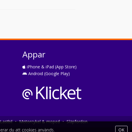
Appar
iPhone & iPad (App Store)
Android (Google Play)
Lastbil
•
Motorcykel & moped
•
Släpfordon
erar du att cookies används.
OK