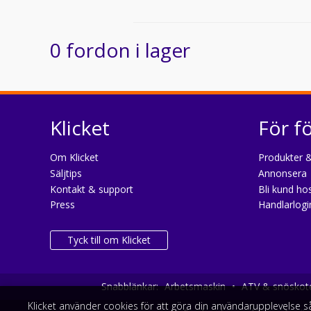
0 fordon i lager
Klicket
För f
Om Klicket
Produkter &
Säljtips
Annonsera
Kontakt & support
Bli kund hos
Press
Handlarlogi
Tyck till om Klicket
Snabblänkar:
Arbetsmaskin
•
ATV & snöskot
Klicket använder cookies för att göra din användarupplevelse 