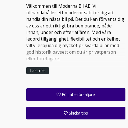
Välkommen till Moderna Bil AB! Vi
tillhandahåller ett modernt sätt för dig att
handla din nästa bil på. Det du kan förvänta dig
av oss är ett riktigt bra bemötande, både
innan, under och efter affären. Med våra
ledord tillgänglighet, flexibilitet och enkelhet
vill vi erbjuda dig mycket prisvärda bilar med
god historik oavsett om du är privatperson
eller företagare.
Läs mer
Följ återförsäljare
Få ett e-postmeddelande när denna återförsäljare lagt upp en eller flera nya annonser i sitt lager!
Följ alla anläggningar inom denna företagsgrupp (1 st)
Skicka tips
Ange din väns e-postadress för att skicka ett tips om denna återförsäljare.