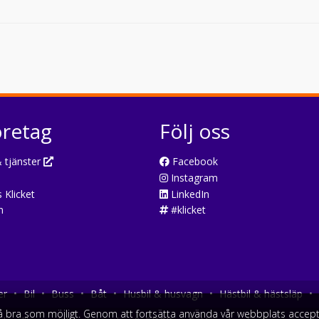
öretag
Följ oss
 tjänster
Facebook
Instagram
 Klicket
LinkedIn
n
#klicket
er
•
Bil
•
Buss
•
Båt
•
Husbil & husvagn
•
Hästbil & hästsläp
•
så bra som möjligt. Genom att fortsätta använda vår webbplats accept