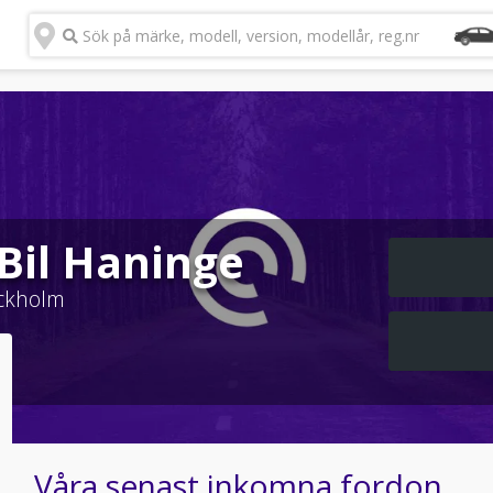
Sök på märke, modell, version, modellår, reg.nr
Bil Haninge
ckholm
Våra senast inkomna fordon