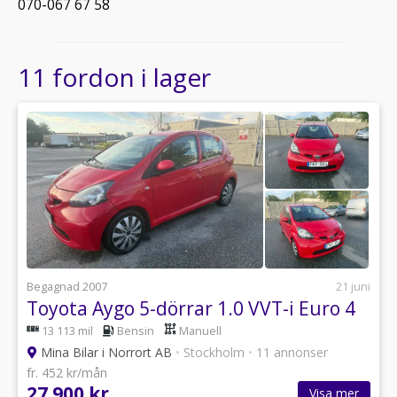
070-067 67 58
11 fordon i lager
Begagnad 2007
21 juni
Toyota Aygo 5-dörrar 1.0 VVT-i Euro 4
13 113 mil
Bensin
Manuell
Mina Bilar i Norrort AB
•
Stockholm
•
11 annonser
fr. 452 kr/mån
27 900 kr
Visa mer