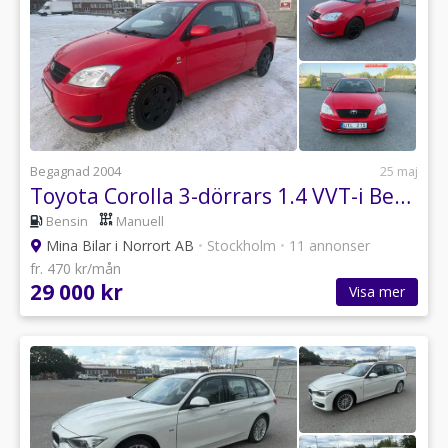
Begagnad 2004
25 maj
Toyota Corolla 3-dörrars 1.4 VVT-i Besktad -Servad
Bensin
Manuell
Mina Bilar i Norrort AB
•
Stockholm
•
11 annonser
fr. 470 kr/mån
29 000 kr
Visa mer