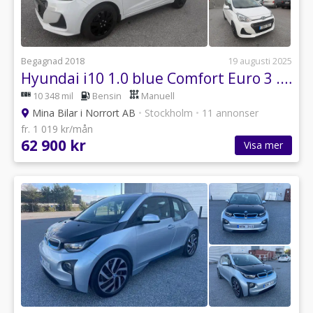
Begagnad 2018
19 augusti 2025
Hyundai i10 1.0 blue Comfort Euro 3 .Ny Besiktad och Servad
10 348 mil
Bensin
Manuell
Mina Bilar i Norrort AB
•
Stockholm
•
11 annonser
fr. 1 019 kr/mån
62 900 kr
Visa mer