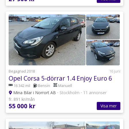
Begagnad 2018
16 juni
Opel Corsa 5-dörrar 1.4 Enjoy Euro 6
16 342 mil
Bensin
Manuell
Mina Bilar i Norrort AB
•
Stockholm
•
11 annonser
fr. 891 kr/mån
55 000 kr
Visa mer