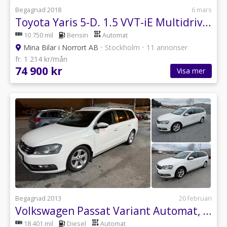
Begagnad 2018
6 mars
Toyota Yaris 5-D. 1.5 VVT-iE Multidrive S Euro 6 Automat Högerstyrd
10 750 mil
Bensin
Automat
Mina Bilar i Norrort AB
•
Stockholm
•
11 annonser
fr. 1 214 kr/mån
74 900 kr
Visa mer
Begagnad 2013
20 februari
Volkswagen Passat Variant Automat, Kamrem Bytt. 2.0 TDI DPF BMT GT Euro 5
18 401 mil
Diesel
Automat