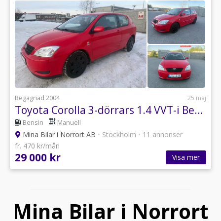
Begagnad 2004
25 maj
Toyota Corolla 3-dörrars 1.4 VVT-i Besktad -Servad
Bensin
Manuell
Mina Bilar i Norrort AB
•
Stockholm
•
11 annonser
fr. 470 kr/mån
29 000 kr
Visa mer
Mina Bilar i Norrort