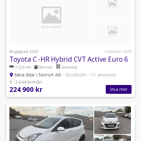
Begagnad 2020
1 oktober 2025
Toyota C -HR Hybrid CVT Active Euro 6
7 224 mil
Bensin
Automat
Mina Bilar i Norrort AB
•
Stockholm
•
11 annonser
fr. 3 644 kr/mån
224 900 kr
Visa mer