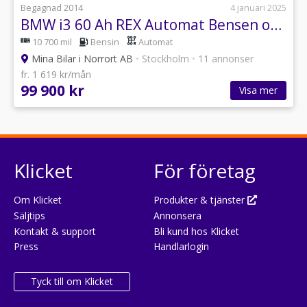
Begagnad 2014
4 januari 2025
BMW i3 60 Ah REX Automat Bensen och EL Ny besiktat
10 700 mil
Bensin
Automat
Mina Bilar i Norrort AB
•
Stockholm
•
11 annonser
fr. 1 619 kr/mån
99 900 kr
Visa mer
Klicket
För företag
Om Klicket
Produkter & tjänster
Säljtips
Annonsera
Kontakt & support
Bli kund hos Klicket
Press
Handlarlogin
Tyck till om Klicket