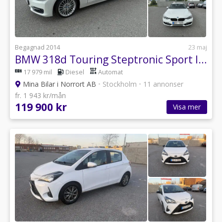
Begagnad 2014
23 maj
BMW 318d Touring Steptronic Sport line Euro 5 Besiktad
17 979 mil
Diesel
Automat
Mina Bilar i Norrort AB
•
Stockholm
•
11 annonser
fr. 1 943 kr/mån
119 900 kr
Visa mer