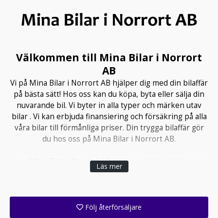
Välkommen till Mina Bilar i Norrort
AB
Vi på Mina Bilar i Norrort AB hjälper dig med din bilaffär
på bästa sätt! Hos oss kan du köpa, byta eller sälja din
nuvarande bil. Vi byter in alla typer och märken utav
bilar . Vi kan erbjuda finansiering och försäkring på alla
våra bilar till förmånliga priser. Din trygga bilaffär gör
du hos oss på Mina Bilar i Norrort AB.
Mina Bilar i Norrort AB köper och säljer bilar.
Läs mer
Vårt fokus är att du som kund ska känna dig trygg i din
affär och få en smidig lösning när du besöker eller
kontaktar oss. Vi finns här för dig!
Följ återförsäljare