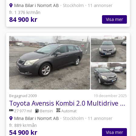
Mina Bilar i Norrort AB
•
Stockholm
•
11 annonser
fr. 1 376 kr/mån
84 900 kr
Visa mer
Begagnad 2009
19 december 2025
Toyota Avensis Kombi 2.0 Multidrive S Business Euro 4
27 977 mil
Bensin
Automat
Mina Bilar i Norrort AB
•
Stockholm
•
11 annonser
fr. 889 kr/mån
54 900 kr
Visa mer