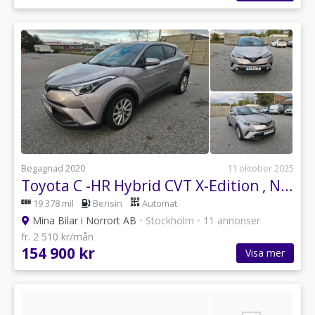
Begagnad 2020
11 oktober 2025
Toyota C -HR Hybrid CVT X-Edition , Ny besiktad och Servad
19 378 mil
Bensin
Automat
Mina Bilar i Norrort AB
•
Stockholm
•
11 annonser
fr. 2 510 kr/mån
154 900 kr
Visa mer