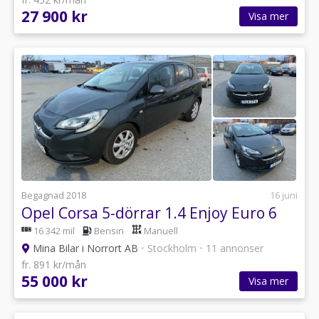
27 900 kr
Visa mer
Begagnad 2018
16 juni
Opel Corsa 5-dörrar 1.4 Enjoy Euro 6
16 342 mil
Bensin
Manuell
Mina Bilar i Norrort AB
•
Stockholm
•
11 annonser
fr. 891 kr/mån
55 000 kr
Visa mer