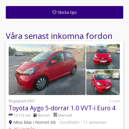
Få ett e-postmeddelande när denna återförsäljare lagt upp en eller flera nya annonser i sitt lager!
Skicka tips
Ange din väns e-postadress för att skicka ett tips om denna återförsäljare.
Våra senast inkomna fordon
Begagnad 2007
21 juni
Toyota Aygo 5-dörrar 1.0 VVT-i Euro 4
13 113 mil
Bensin
Manuell
Mina Bilar i Norrort AB
•
Stockholm
•
11 annonser
fr. 452 kr/mån