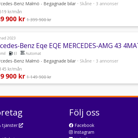
cedes-Benz Malmö - Begagnade bilar
•
Skåne
•
3 annonser
 519 kr/mån
89 900 kr
1 399 900 kr
nad 2023
cedes-Benz Eqe EQE MERCEDES-AMG 43 4MA
 mil
El
Automat
cedes-Benz Malmö - Begagnade bilar
•
Skåne
•
3 annonser
 145 kr/mån
19 900 kr
1 149 900 kr
öretag
Följ oss
 tjänster
Facebook
Instagram