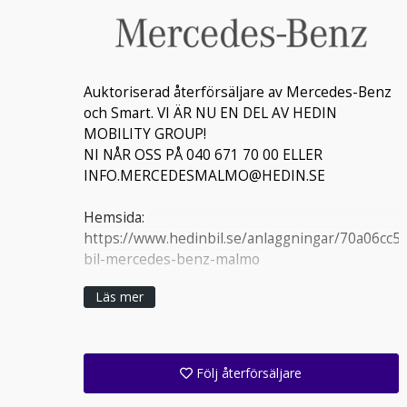
Auktoriserad återförsäljare av Mercedes-Benz
och Smart. VI ÄR NU EN DEL AV HEDIN
MOBILITY GROUP!
NI NÅR OSS PÅ 040 671 70 00 ELLER
INFO.MERCEDESMALMO@HEDIN.SE
Hemsida:
https://www.hedinbil.se/anlaggningar/70a06c
bil-mercedes-benz-malmo
Läs mer
Vi har nya telefonnummer och mejladresser.
Våra mejladresser är säljarens
namn.efternamn@hedinbil.se
Följ återförsäljare
Varmt välkommen till Hedin bil Mercedes-Benz
Få ett e-postmeddelande när denna återförsäljare lagt upp en eller flera nya annonser i sitt lager!
Följ alla anläggningar inom denna företagsgrupp (1 st)
Malmö!