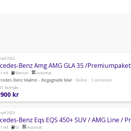
nad 2022
cedes-Benz Amg AMG GLA 35 /Premiumpaket P
1 mil
Bensin
Automat
cedes-Benz Malmö - Begagnade bilar
•
Skåne
•
3 annonser
071 kr/mån
 900 kr
nad 2023
cedes-Benz Eqs EQS 450+ SUV / AMG Line / 
1 mil
El
Automat