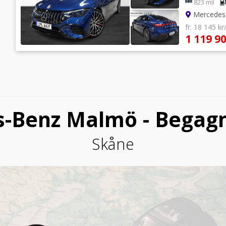
823 mil
Mercedes-
fr. 18 145 k
1 119 90
-Benz Malmö - Begagn
Skåne
c587f00690b60f20aabbbb353b/hedin-