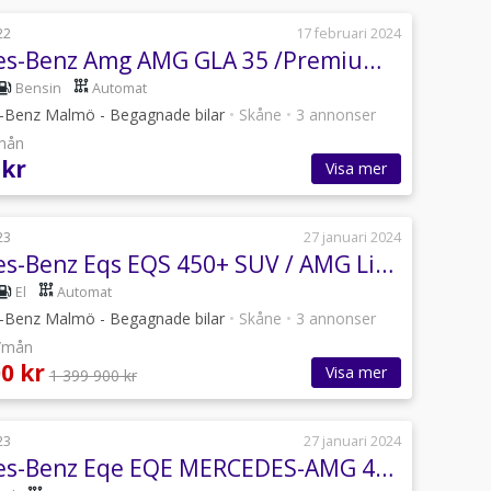
22
17 februari 2024
Mercedes-Benz Amg AMG GLA 35 /Premiumpaket Plus/Night Package II
Bensin
Automat
Benz Malmö - Begagnade bilar
•
Skåne
•
3 annonser
/mån
 kr
Visa mer
23
27 januari 2024
Mercedes-Benz Eqs EQS 450+ SUV / AMG Line / Premiumpaket Plus
El
Automat
Benz Malmö - Begagnade bilar
•
Skåne
•
3 annonser
r/mån
0 kr
Visa mer
1 399 900 kr
23
27 januari 2024
Mercedes-Benz Eqe EQE MERCEDES-AMG 43 4MATIC