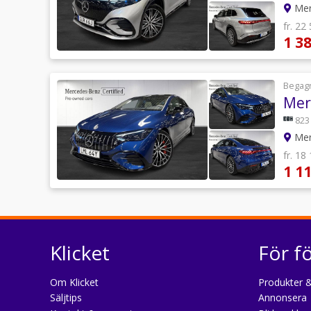
Mer
fr. 22
1 3
Begag
Mer
823
Mer
fr. 18
1 1
Klicket
För f
Om Klicket
Produkter &
Säljtips
Annonsera