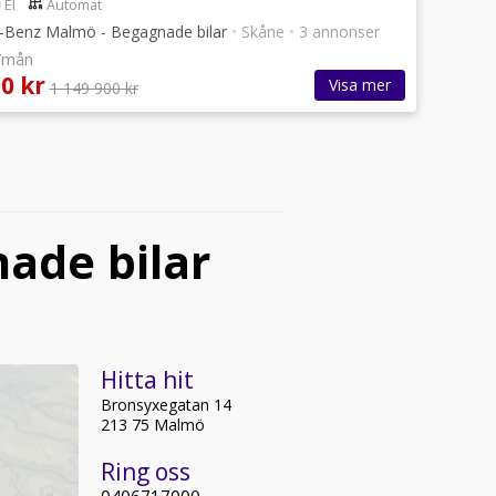
El
Automat
Benz Malmö - Begagnade bilar
•
Skåne
•
3 annonser
r/mån
0 kr
Visa mer
1 149 900 kr
ade bilar
Hitta hit
Bronsyxegatan 14
213 75 Malmö
Ring oss