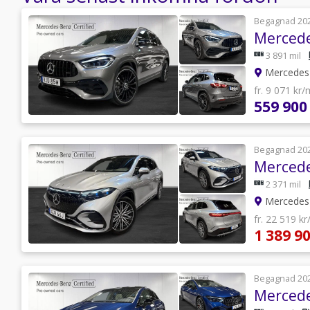
Begagnad 20
3 891 mil
Mercedes-
fr. 9 071 kr
559 900
Begagnad 20
c587f00690b60f20aabbbb353b/hedin-
2 371 mil
Mercedes-
fr. 22 519 k
1 389 90
Begagnad 20