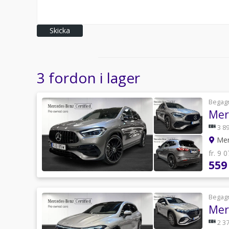
Skicka
3 fordon i lager
Begag
Mer
3 89
Mer
fr. 9 
559
Begag
Mer
2 37