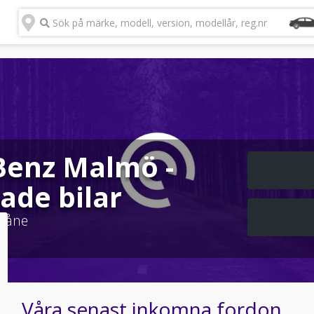
Sök på märke, modell, version, modellår, reg.nr
Benz Malmö -
ade bilar
kåne
Våra senast inkomna fordon