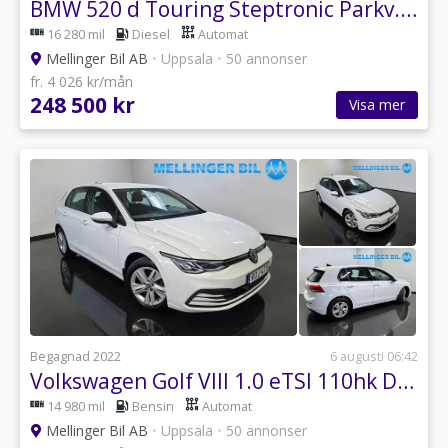
BMW 520 d Touring Steptronic Parkv. "MOMS"
16 280 mil
Diesel
Automat
Mellinger Bil AB
•
Uppsala
•
50 annonser
fr. 4 026 kr/mån
248 500 kr
Visa mer
Begagnad 2022
6 augusti 06:42
Volkswagen Golf VIII 1.0 eTSI 110hk DSG/AUT Parkv.|Backkamera
14 980 mil
Bensin
Automat
Mellinger Bil AB
•
Uppsala
•
50 annonser