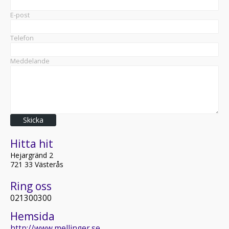
E-post
Telefon
Meddelande
Skicka
Hitta hit
Hejargränd 2
721 33 Västerås
Ring oss
021300300
Hemsida
http://www.mellinger.se