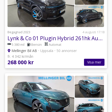
Begagnad 2023
4 augusti 17:18
Lynk & Co 01 Plugin Hybrid 261hk Aut Drag|Panorama
5 380 mil
Bensin
Automat
Mellinger Bil AB
•
Uppsala
•
50 annonser
fr. 4 342 kr/mån
268 000 kr
Visa mer