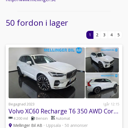
50 fordon i lager
1
2
3
4
5
Begagnad 2023
Igår 12:15
Volvo XC60 Recharge T6 350 AWD Core Edition SE SPEC
4 200 mil
Bensin
Automat
Mellinger Bil AB
•
Uppsala
•
50 annonser