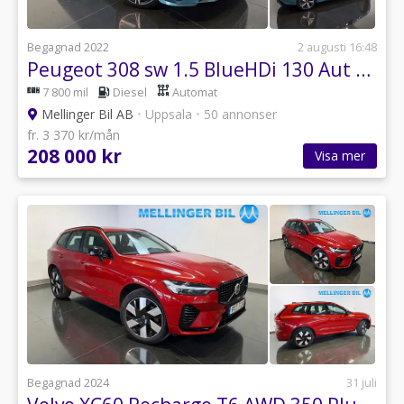
Begagnad 2022
2 augusti 16:48
Peugeot 308 sw 1.5 BlueHDi 130 Aut GT Pack Navi|Drag
7 800 mil
Diesel
Automat
Mellinger Bil AB
•
Uppsala
•
50 annonser
fr. 3 370 kr/mån
208 000 kr
Visa mer
Begagnad 2024
31 juli