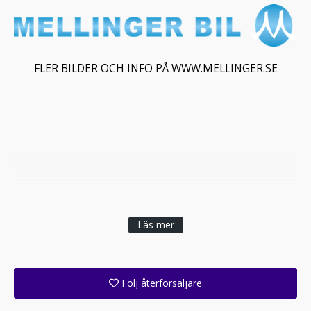
FLER BILDER OCH INFO PÅ WWW.MELLINGER.SE
Läs mer
Följ återförsäljare
Få ett e-postmeddelande när denna återförsäljare lagt upp en eller flera nya annonser i sitt lager!