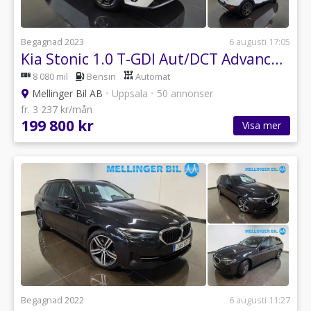
Begagnad 2023
6 augusti 17:05
Kia Stonic 1.0 T-GDI Aut/DCT Advance Navi|Backkamera
8 080 mil
Bensin
Automat
Mellinger Bil AB
•
Uppsala
•
50 annonser
fr. 3 237 kr/mån
199 800 kr
Visa mer
Begagnad 2022
6 augusti 11:27