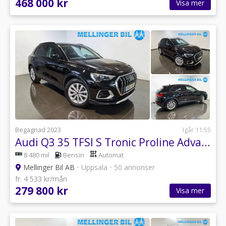
468 000 kr
Visa mer
Begagnad 2023
Igår 11:55
Audi Q3 35 TFSI S Tronic Proline Advanced Parkv.|Drag
8 480 mil
Bensin
Automat
Mellinger Bil AB
•
Uppsala
•
50 annonser
fr. 4 533 kr/mån
279 800 kr
Visa mer