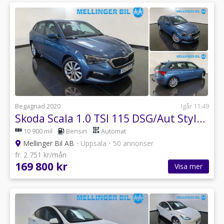
Begagnad 2020
Igår 11:49
Skoda Scala 1.0 TSI 115 DSG/Aut Style Drag Backkamera
10 900 mil
Bensin
Automat
Mellinger Bil AB
•
Uppsala
•
50 annonser
fr. 2 751 kr/mån
169 800 kr
Visa mer