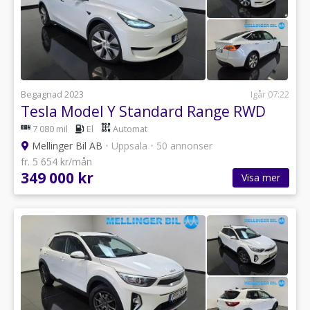
Begagnad 2023
Igår 07:22
Tesla Model Y Standard Range RWD
7 080 mil
El
Automat
Mellinger Bil AB
•
Uppsala
•
50 annonser
fr. 5 654 kr/mån
349 000 kr
Visa mer