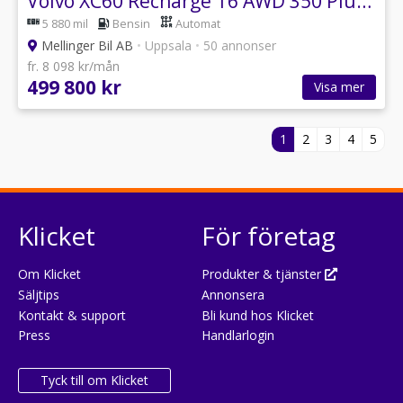
Volvo XC60 Recharge T6 AWD 350 Plus Dark Edition
5 880 mil
Bensin
Automat
Mellinger Bil AB
•
Uppsala
•
50 annonser
fr. 8 098 kr/mån
499 800 kr
Visa mer
1
2
3
4
5
Klicket
För företag
Om Klicket
Produkter & tjänster
Säljtips
Annonsera
Kontakt & support
Bli kund hos Klicket
Press
Handlarlogin
Tyck till om Klicket