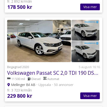
fr. 2 892 kr/mån
178 500 kr
Visa mer
Begagnad 2020
5 augusti 16:16
Volkswagen Passat SC 2,0 TDI 190 DSG 4M GT Parkv./Dragpkt.
11 500 mil
Diesel
Automat
Mellinger Bil AB
•
Uppsala
•
50 annonser
fr. 3 723 kr/mån
229 800 kr
Visa mer