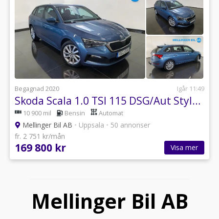
Begagnad 2020
Igår 11:49
Skoda Scala 1.0 TSI 115 DSG/Aut Style Drag Backkamera
10 900 mil
Bensin
Automat
Mellinger Bil AB
•
Uppsala
•
50 annonser
fr. 2 751 kr/mån
169 800 kr
Visa mer
Mellinger Bil AB