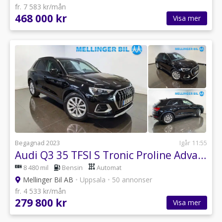
fr. 7 583 kr/mån
468 000 kr
Visa mer
Begagnad 2023
Igår 11:55
Audi Q3 35 TFSI S Tronic Proline Advanced Parkv.|Drag
8 480 mil
Bensin
Automat
Mellinger Bil AB
•
Uppsala
•
50 annonser
fr. 4 533 kr/mån
279 800 kr
Visa mer