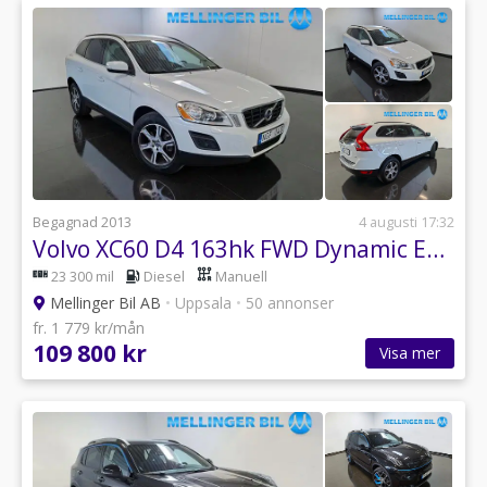
Begagnad 2013
4 augusti 17:32
Volvo XC60 D4 163hk FWD Dynamic Edition Drag
23 300 mil
Diesel
Manuell
Mellinger Bil AB
•
Uppsala
•
50 annonser
fr. 1 779 kr/mån
109 800 kr
Visa mer