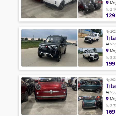
Meg
fr. 2 
129
Ny 202
Tit
Mo
Meg
fr. 3 
199
Ny 202
Tit
Mo
Meg
fr. 2 
169