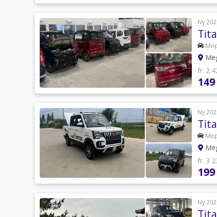
Ny 202
Tit
Mo
Meg
fr. 2 
149
Ny 202
Tit
Mo
Meg
fr. 3 
199
Ny 202
Tit