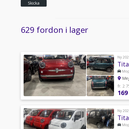
Skicka
629 fordon i lager
Ny 202
Tit
Mo
Meg
fr. 2 
169
Ny 202
Tit
Mo