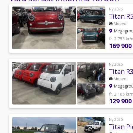
Ny 2026
Titan R
Moped
Megagro
fr. 2 753 kr
169 900
Ny 2026
Titan 
Moped
Megagro
fr. 2 105 kr
129 900
Ny 2026
Titan P