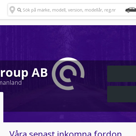
Sök på märke, modell, version, modellår, reg.nr
roup AB
manland
Våra senast inkomna fordon