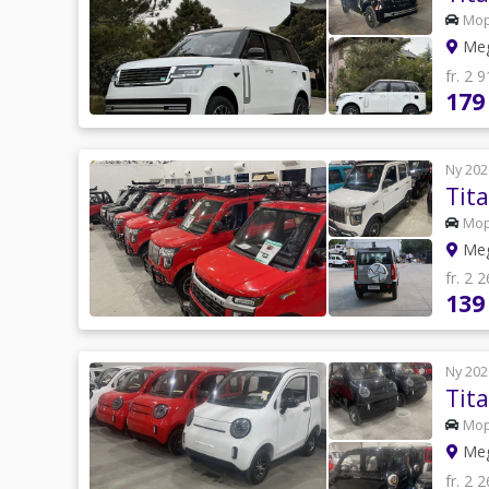
Mo
Meg
fr. 2 
179
Ny 202
Tit
Mo
Meg
fr. 2 
139
Ny 202
Tit
Mo
Meg
fr. 2 