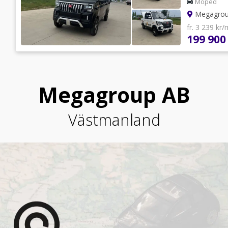
Moped
Megagro
fr. 3 239 kr
199 900
Megagroup AB
Västmanland