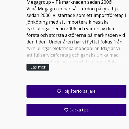
Megagroup – På marknaden sedan 2006!
Vi på Megagroup har sålt fordon på fyra hjul
sedan 2006. Vi startade som ett importföretag i
Jönköping med att importera kinesiska
fyrhjulingar redan 2006 och var en av dom
första och största aktörerna på marknaden vid
den tiden. Under åren har vi flyttat fokus från
fyrhjulingar elektriska mopedbilar. Idag är vi
ett fullserviceföretag och ganska unika med
vårt stora utbud av körkortsfria mopedbilar i
Läs mer
25 km/h klassen. Vi betraktar oss (och tror att
vi är) som Sveriges största importör av
elektriska mopedbilar.
Följ återförsäljare
Det började med Titan Zero R1 2016 ….
Få ett e-postmeddelande när denna återförsäljare lagt upp en eller flera nya annonser i sitt lager!
Följ alla anläggningar inom denna företagsgrupp (1 st)
2016 var vi förs med ”riktiga” (i vårt tycke)
eldrivna 25 km/h mopedbilar. Visst fanns det
Skicka tips
”liknande” produkter på marknaden men ingen
Ange din väns e-postadress för att skicka ett tips om denna återförsäljare.
som Titan Zero R1. Succén uteblev inte. idag
finns det 1000-tals R1 som fortfarande åker