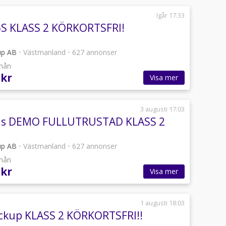
Igår 17:33
5S KLASS 2 KÖRKORTSFRI!
up AB
•
Västmanland
•
627 annonser
/mån
 kr
Visa mer
3 augusti 17:03
R3s DEMO FULLUTRUSTAD KLASS 2
up AB
•
Västmanland
•
627 annonser
/mån
 kr
Visa mer
1 augusti 18:03
ickup KLASS 2 KÖRKORTSFRI!!