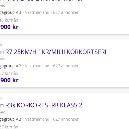
ped
agroup AB
•
Västmanland
•
627 annonser
915 kr/mån
 900 kr
6
an R7 25KM/H 1KR/MIL!! KÖRKORTSFRI
ped
agroup AB
•
Västmanland
•
627 annonser
267 kr/mån
 900 kr
6
an R3s KÖRKORTSFRI! KLASS 2
ped
agroup AB
•
Västmanland
•
627 annonser
267 kr/mån