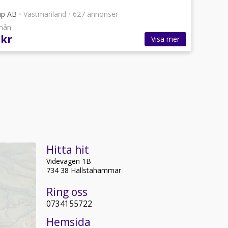
up AB
•
Västmanland
•
627 annonser
/mån
 kr
Visa mer
Hitta hit
Videvägen 1B
734 38 Hallstahammar
Ring oss
0734155722
Hemsida