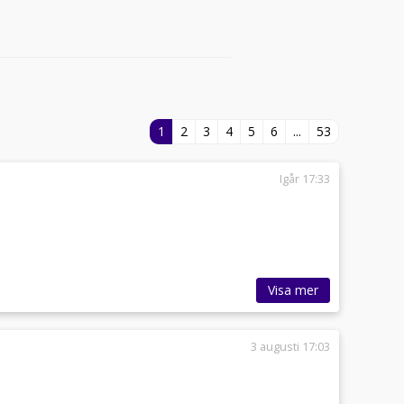
1
2
3
4
5
6
...
53
Igår 17:33
Visa mer
3 augusti 17:03