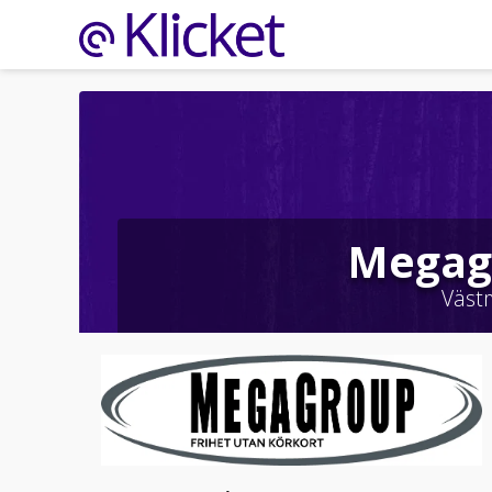
Megag
Väst