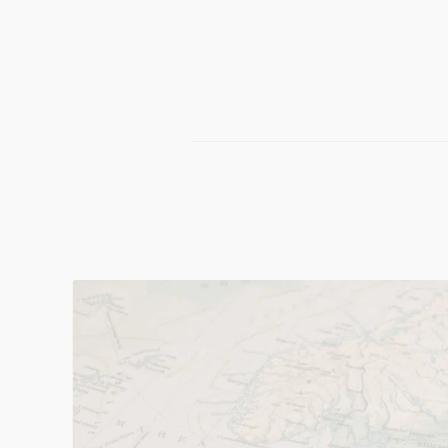
omkring på våra cykelvägar, du kanske har sett
en ?
2023 Sveriges största importör av 25 km/h
elektriska mopedbilar
Vi var mycket tidigt ute när det gäller egen
import av mopedbilar. Mycket tidigt. Det gör
att vi idag har mycket hög kunskap om våra
elektriska mopedbilar. Vi har dessutom tagit
fram egna Litiumbatterier som tillval till alla
våra modeller. Idag kan vi med stolthet säga att
vi kan elektriska mopedbilar på våra fem
fingrar. Vi törs påstå att vi är störst på eldrivna
mopedbilar i Sverige. Utvecklingen har gått i
en rasande fart på El-området inom
mopedbilar. Tekniken har förbättrats,
räckvidden blivit bättre, tillbehören och
utrustningen på mopedbilarna har också blivit
bättre och fler. Idag påminner våra mopedbilar