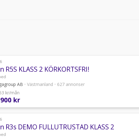
6
an R5S KLASS 2 KÖRKORTSFRI!
ped
agroup AB
•
Västmanland
•
627 annonser
753 kr/mån
 900 kr
6
an R3s DEMO FULLUTRUSTAD KLASS 2
ped