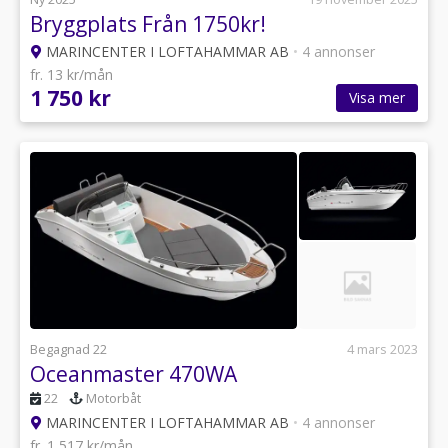
Bryggplats Från 1750kr!
MARINCENTER I LOFTAHAMMAR AB
•
4 annonser
fr. 13 kr/mån
1 750 kr
Visa mer
Begagnad 22
4 mars 2023
Oceanmaster 470WA
22
Motorbåt
MARINCENTER I LOFTAHAMMAR AB
•
4 annonser
fr. 1 517 kr/mån