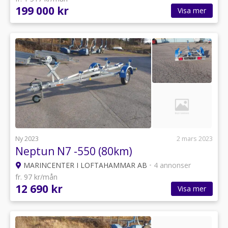
199 000 kr
Visa mer
Ny 2023
2 mars 2023
Neptun N7 -550 (80km)
MARINCENTER I LOFTAHAMMAR AB
•
4 annonser
fr. 97 kr/mån
12 690 kr
Visa mer