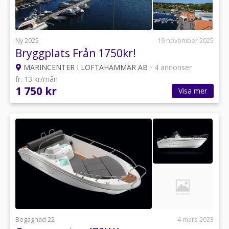
Ny 2025
19 november 2025
Bryggplats Från 1750kr!
MARINCENTER I LOFTAHAMMAR AB
•
4 annonser
fr. 13 kr/mån
1 750 kr
Visa mer
Begagnad 22
4 mars 2023