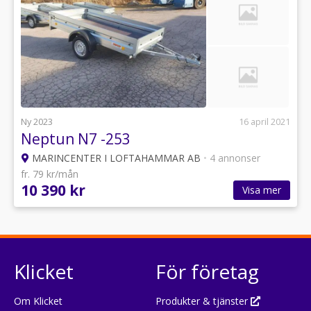
Ny 2023
16 april 2021
Neptun N7 -253
MARINCENTER I LOFTAHAMMAR AB
•
4 annonser
fr. 79 kr/mån
10 390 kr
Visa mer
Klicket
För företag
Om Klicket
Produkter & tjänster