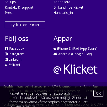
Säljtips
Annonsera
Kontakt & support
Bli kund hos Klicket
Press
Handlarlogin
Tyck till om Klicket
Följ oss
Appar
Facebook
iPhone & iPad (App Store)
Instagram
Android (Google Play)
LinkedIn
#klicket
Snabblänkar:
Arbetsmaskin
•
ATV & snöskoter
•
Bil
•
Buss
•
Båt
•
Husbil & husvagn
•
Hästbil & hästsläp
•
Lastbil
•
Klicket använder cookies för att göra din
OK
Motorcykel & moped
•
Släpfordon
användarupplevelse så bra som möjligt. Genom att
fortsätta använda vår webbplats accepterar du att
Fordonsköp online
•
Användarvillkor
•
Integritetspolicy & GDPR
•
cookies används.