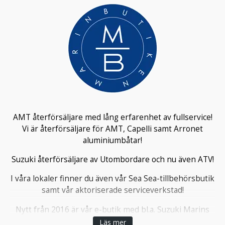
AMT återförsäljare med lång erfarenhet av fullservice!
Vi är återförsäljare för AMT, Capelli samt Arronet
aluminiumbåtar!
Suzuki återförsäljare av Utombordare och nu även ATV!
I våra lokaler finner du även vår Sea Sea-tillbehörsbutik
samt vår aktoriserade serviceverkstad!
Nytt från 2016 är vår e-butik med bl.a. Suzuki Marins
stora reservdels -& tillbehörssortiment!
Läs mer