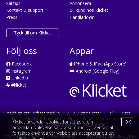
Säljtips
Annonsera
Kontakt & support
Bli kund hos Klicket
Press
Handlarlogin
Tyck till om Klicket
Följ oss
Appar
Facebook
iPhone & iPad (App Store)
Instagram
Android (Google Play)
LinkedIn
#klicket
Snabblänkar:
Arbetsmaskin
•
ATV & snöskoter
•
Bil
•
Buss
•
Båt
•
Husbil & husvagn
•
Hästbil & hästsläp
•
Lastbil
•
Klicket använder cookies för att göra din
OK
Motorcykel & moped
•
Släpfordon
användarupplevelse så bra som möjligt. Genom att
fortsätta använda vår webbplats accepterar du att
Fordonsköp online
•
Användarvillkor
•
Integritetspolicy & GDPR
•
cookies används.