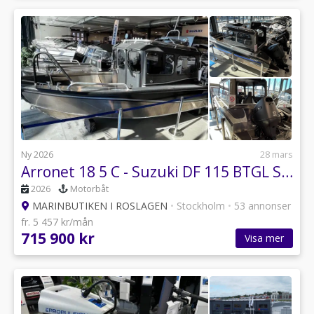
Ny 2026
28 mars
Arronet 18 5 C - Suzuki DF 115 BTGL Stealth
2026
Motorbåt
MARINBUTIKEN I ROSLAGEN
•
Stockholm
•
53 annonser
fr. 5 457 kr/mån
715 900 kr
Visa mer