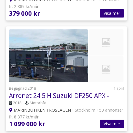
fr. 2 889 kr/mån
379 000 kr
Visa mer
Begagnad 2018
1 april
Arronet 24 5 H Suzuki DF250 APX -
2018
Motorbåt
MARINBUTIKEN I ROSLAGEN
•
Stockholm
•
53 annonser
fr. 8 377 kr/mån
1 099 000 kr
Visa mer