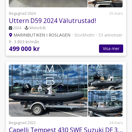
Begagnad 2024
25 mars
Uttern D59 2024 Välutrustad!
2024
Motorbåt
MARINBUTIKEN I ROSLAGEN
•
Stockholm
•
53 annonser
fr. 3 803 kr/mån
499 000 kr
Visa mer
Begagnad 2022
24 mars
Capelli Tempest 430 SWE Suzuki DF 30 ATL