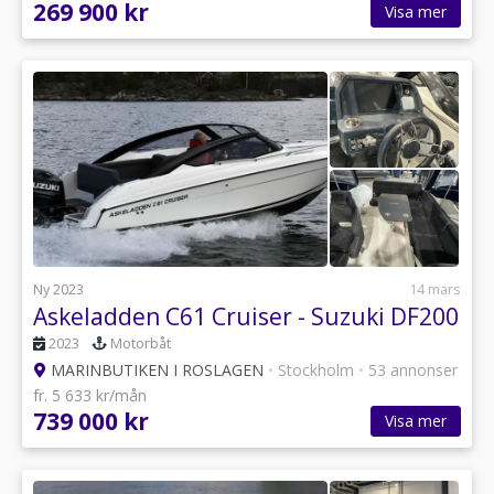
269 900 kr
Visa mer
Ny 2023
14 mars
Askeladden C61 Cruiser - Suzuki DF200
2023
Motorbåt
MARINBUTIKEN I ROSLAGEN
•
Stockholm
•
53 annonser
fr. 5 633 kr/mån
739 000 kr
Visa mer