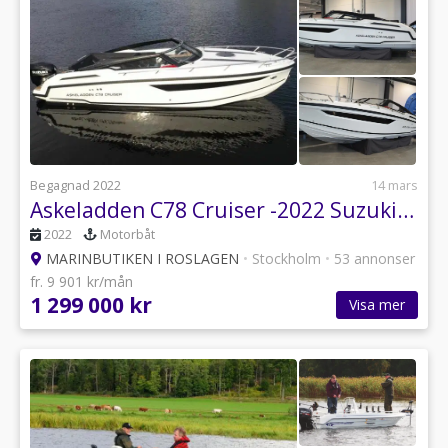
Begagnad 2022
14 mars
Askeladden C78 Cruiser -2022 Suzuki DF 350 ATX INKOMMANDE
2022
Motorbåt
MARINBUTIKEN I ROSLAGEN
•
Stockholm
•
53 annonser
fr. 9 901 kr/mån
1 299 000 kr
Visa mer