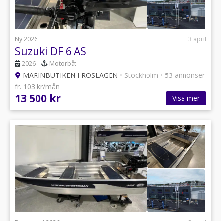
Ny 2026
3 april
Suzuki DF 6 AS
2026
Motorbåt
MARINBUTIKEN I ROSLAGEN
•
Stockholm
•
53 annonser
fr. 103 kr/mån
13 500 kr
Visa mer