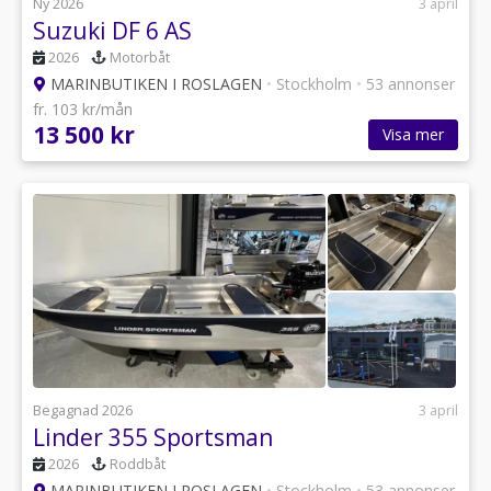
Ny 2026
3 april
Suzuki DF 6 AS
2026
Motorbåt
MARINBUTIKEN I ROSLAGEN
•
Stockholm
•
53 annonser
fr. 103 kr/mån
13 500 kr
Visa mer
Begagnad 2026
3 april
Linder 355 Sportsman
2026
Roddbåt
MARINBUTIKEN I ROSLAGEN
•
Stockholm
•
53 annonser