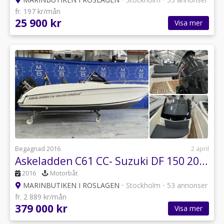
fr. 197 kr/mån
25 900 kr
Visa mer
Begagnad 2016
2 april
Askeladden C61 CC- Suzuki DF 150 2016 ( INKOMMANDE )
2016
Motorbåt
MARINBUTIKEN I ROSLAGEN
•
Stockholm
•
53 annonser
fr. 2 889 kr/mån
379 000 kr
Visa mer