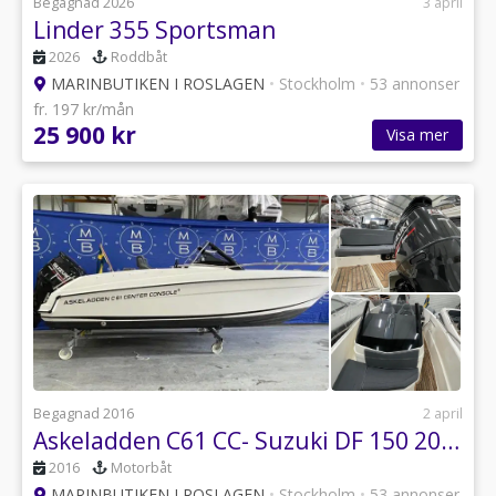
Begagnad 2026
3 april
Linder 355 Sportsman
2026
Roddbåt
MARINBUTIKEN I ROSLAGEN
•
Stockholm
•
53 annonser
fr. 197 kr/mån
25 900 kr
Visa mer
Begagnad 2016
2 april
Askeladden C61 CC- Suzuki DF 150 2016 ( INKOMMANDE )
2016
Motorbåt
MARINBUTIKEN I ROSLAGEN
•
Stockholm
•
53 annonser