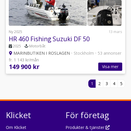
Ny 2025
13 mars
HR 460 Fishing Suzuki DF 50
2025
Motorbåt
MARINBUTIKEN I ROSLAGEN
•
Stockholm
•
53 annonser
fr. 1 143 kr/mån
149 900 kr
Visa mer
1
2
3
4
5
Klicket
För företag
Om Klicket
Produkter & tjänster