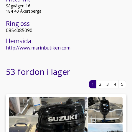
Sågvägen 16
184 40 Åkersberga
Ring oss
0854085090
Hemsida
http://www.marinbutiken.com
53 fordon i lager
1
2
3
4
5