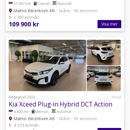
11 067 mil
Diesel
Manuell
Malmö Bilcentrum AB
•
Skåne
•
96 annonser
fr. 1 781 kr/mån
109 900 kr
Visa mer
Begagnad 2023
30 juli
Kia Xceed Plug-in Hybrid DCT Action
4 600 mil
Bensin
Automat
Malmö Bilcentrum AB
•
Skåne
•
96 annonser
fr. 4 373 kr/mån