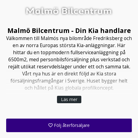
Malmö Bilcentrum - Din Kia handlare
Välkommen till Malmös nya bilområde Fredriksberg och
en av norra Europas största Kia-anläggningar. Här
hittar du en toppmodern fullserviceanläggning på
6500m2, med personbilsförsäljning plus verkstad och
rejält utökat reservdelslager under ett och samma tak.
Vårt nya hus är en direkt följd av Kia stora
försäljningsframgångar i Sverige. Huset bygger helt
och hållet på Kias globala profilkoncept.
Läs mer
Följ återförsäljare
Få ett e-postmeddelande när denna återförsäljare lagt upp en eller flera nya annonser i sitt lager!