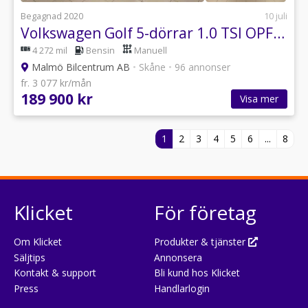
Begagnad 2020
10 juli
Volkswagen Golf 5-dörrar 1.0 TSI OPF Base OBS! Lågt miltal
4 272 mil
Bensin
Manuell
Malmö Bilcentrum AB
•
Skåne
•
96 annonser
fr. 3 077 kr/mån
189 900 kr
Visa mer
1
2
3
4
5
6
...
8
Klicket
För företag
Om Klicket
Produkter & tjänster
Säljtips
Annonsera
Kontakt & support
Bli kund hos Klicket
Press
Handlarlogin