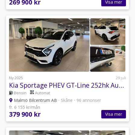
269 900 kr
Visa mer
Ny 2025
29 juli
Kia Sportage PHEV GT-Line 252hk Automat Krok
Bensin
Automat
Malmö Bilcentrum AB
•
Skåne
•
96 annonser
fr. 6 155 kr/mån
379 900 kr
Visa mer