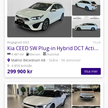
Begagnad 2023
16 juli
Kia CEED SW Plug-in Hybrid DCT Action KIA GODKÄND
4 487 mil
Bensin
Automat
Malmö Bilcentrum AB
•
Skåne
•
96 annonser
fr. 4 859 kr/mån
299 900 kr
Visa mer