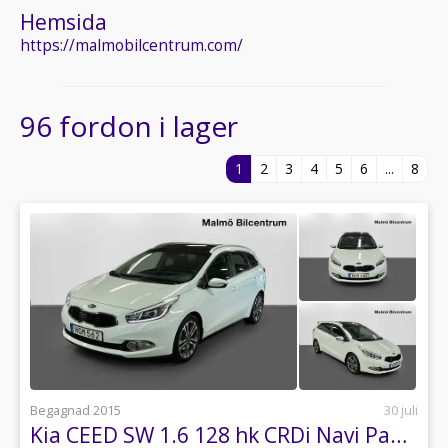
Hemsida
https://malmobilcentrum.com/
96 fordon i lager
1
2
3
4
5
6
...
8
Begagnad 2015
30 juli
Kia CEED SW 1.6 128 hk CRDi Navi Panorama El stol