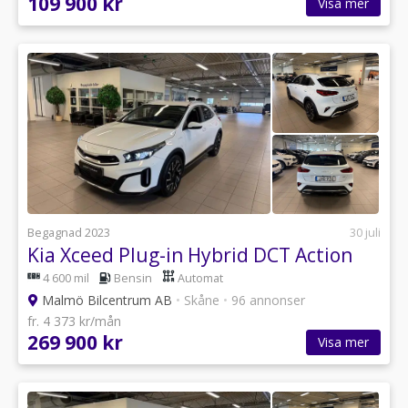
109 900 kr
Visa mer
Begagnad 2023
30 juli
Kia Xceed Plug-in Hybrid DCT Action
4 600 mil
Bensin
Automat
Malmö Bilcentrum AB
•
Skåne
•
96 annonser
fr. 4 373 kr/mån
269 900 kr
Visa mer