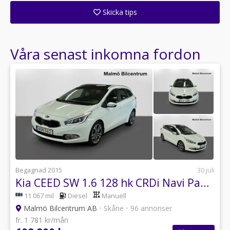
Skicka tips
Ange din väns e-postadress för att skicka ett tips om denna återförsäljare.
Våra senast inkomna fordon
Begagnad 2015
30 juli
Kia CEED SW 1.6 128 hk CRDi Navi Panorama El stol
11 067 mil
Diesel
Manuell
Malmö Bilcentrum AB
•
Skåne
•
96 annonser
fr. 1 781 kr/mån