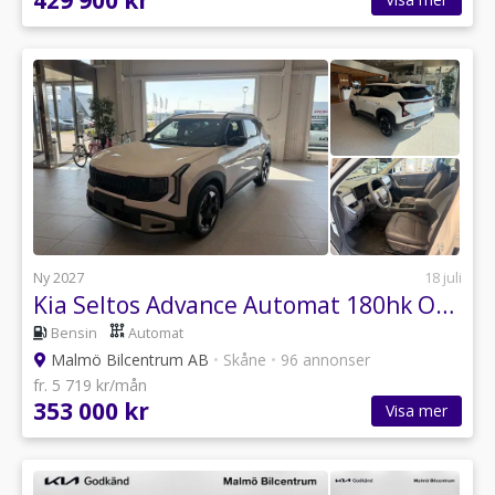
Ny 2027
18 juli
Kia Seltos Advance Automat 180hk OMG Lev
Bensin
Automat
Malmö Bilcentrum AB
•
Skåne
•
96 annonser
fr. 5 719 kr/mån
353 000 kr
Visa mer