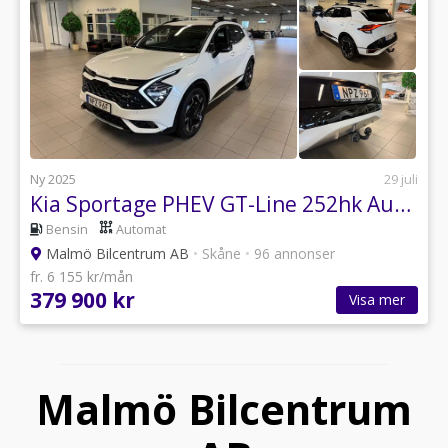
Ny 2025
29 juli
Kia Sportage PHEV GT-Line 252hk Automat Krok
Bensin
Automat
Malmö Bilcentrum AB
•
Skåne
•
96 annonser
fr. 6 155 kr/mån
379 900 kr
Visa mer
Malmö Bilcentrum