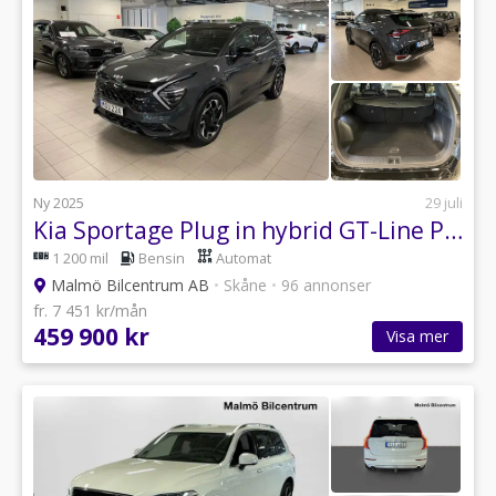
Ny 2025
29 juli
Kia Sportage Plug in hybrid GT-Line Panorama AWD 252hk
1 200 mil
Bensin
Automat
Malmö Bilcentrum AB
•
Skåne
•
96 annonser
fr. 7 451 kr/mån
459 900 kr
Visa mer