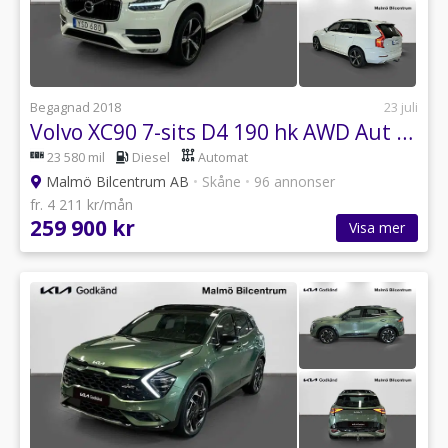
Begagnad 2018
23 juli
Volvo XC90 7-sits D4 190 hk AWD Aut Momentum Dragkrok
23 580 mil
Diesel
Automat
Malmö Bilcentrum AB
•
Skåne
•
96 annonser
fr. 4 211 kr/mån
259 900 kr
Visa mer