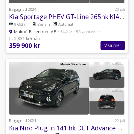
Begagnad 2024
23 juli
Kia Sportage PHEV GT-Line 265hk KIA GODKÄND .Panorama. Drag
9 692 mil
Bensin
Automat
Malmö Bilcentrum AB
•
Skåne
•
96 annonser
fr. 5 831 kr/mån
359 900 kr
Visa mer
Begagnad 2021
22 juli
Kia Niro Plug In 141 hk DCT Advance Plus