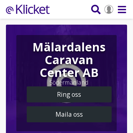
Mälardalens
Caravan
Center AB
Södermanland
Ring oss
Maila oss