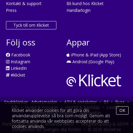
Kontakt & support
Bli kund hos Klicket
Press
Handlarlogin
Tyck till om Klicket
Följ oss
Appar
Facebook
iPhone & iPad (App Store)
Instagram
Android (Google Play)
LinkedIn
#klicket
Snabblänkar:
Arbetsmaskin
•
ATV & snöskoter
•
Bil
•
Buss
•
Båt
•
Husbil & husvagn
•
Hästbil & hästsläp
•
Lastbil
•
Klicket använder cookies för att göra din
OK
Motorcykel & moped
•
Släpfordon
användarupplevelse så bra som möjligt. Genom att
fortsätta använda vår webbplats accepterar du att
Fordonsköp online
•
Användarvillkor
•
Integritetspolicy & GDPR
•
cookies används.
Söktjänsten för Sveriges alla fordon
•
© 2026 Klicket.se