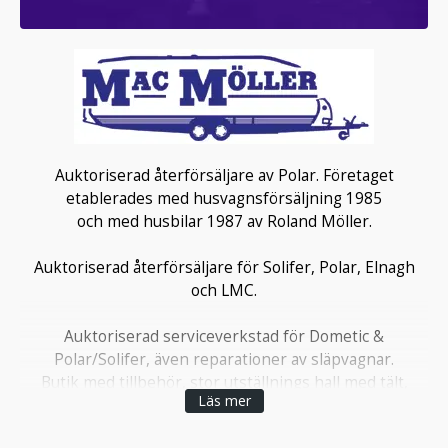
Auktoriserad återförsäljare av Polar. Företaget
etablerades med husvagnsförsäljning 1985
och med husbilar 1987 av Roland Möller.
Auktoriserad återförsäljare för Solifer, Polar, Elnagh
och LMC.
Auktoriserad serviceverkstad för Dometic &
Polar/Solifer, även reparationer av släpvagnar.
Butik med tillbehör, stor utställnings hall med tält,
Läs mer
husvagnar och husbilar.