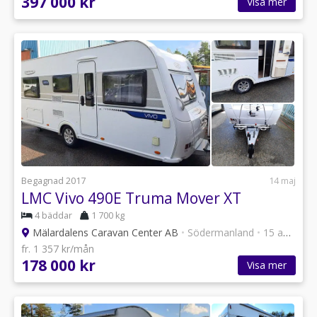
397 000 kr
Visa mer
Begagnad 2017
14 maj
LMC Vivo 490E Truma Mover XT
4 bäddar
1 700 kg
Mälardalens Caravan Center AB
•
Södermanland
•
15 annonser
fr. 1 357 kr/mån
178 000 kr
Visa mer