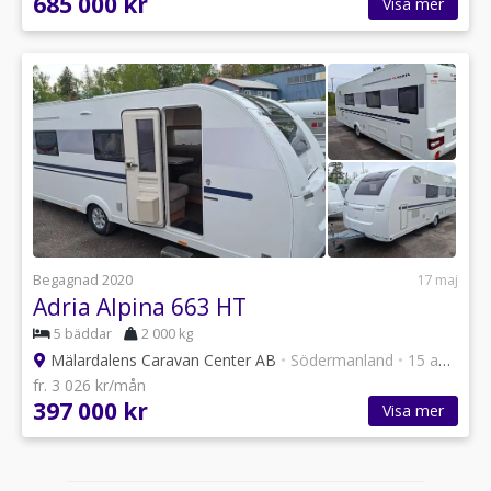
685 000 kr
Visa mer
Begagnad 2020
17 maj
Adria Alpina 663 HT
5 bäddar
2 000 kg
Mälardalens Caravan Center AB
•
Södermanland
•
15 annonser
fr. 3 026 kr/mån
397 000 kr
Visa mer