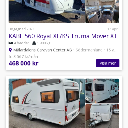
Begagnad 2021
12 april
KABE 560 Royal XL/KS Truma Mover XT
4 bäddar
1 900 kg
Mälardalens Caravan Center AB
•
Södermanland
•
15 annonser
fr. 3 567 kr/mån
468 000 kr
Visa mer