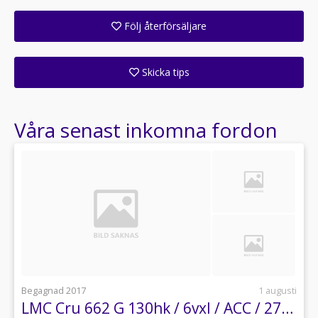
Företaget är beläget i Stora Sundby utanför Eskilstuna.
Följ återförsäljare
Välkommen ut till Stora Blå.
Få ett e-postmeddelande när denna återförsäljare lagt upp en eller flera nya annonser i sitt lager!
Skicka tips
Ange din väns e-postadress för att skicka ett tips om denna återförsäljare.
Våra senast inkomna fordon
Begagnad 2017
1 augusti
LMC Cru 662 G 130hk / 6vxl / ACC / 2750mil