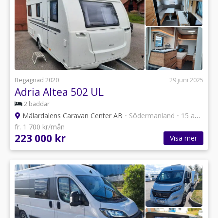
Begagnad 2020
29 juni 2025
Adria Altea 502 UL
2 bäddar
Mälardalens Caravan Center AB
•
Södermanland
•
15 annonser
fr. 1 700 kr/mån
223 000 kr
Visa mer