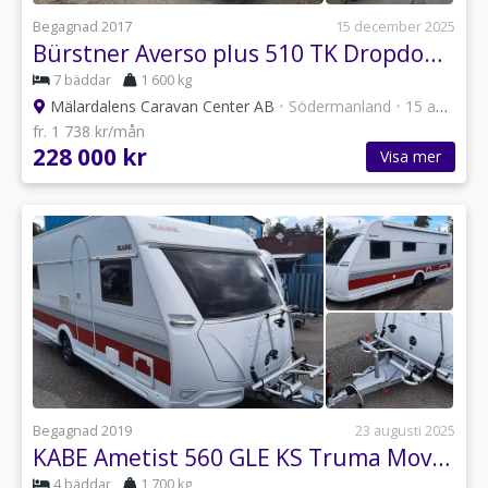
Begagnad 2017
15 december 2025
Bürstner Averso plus 510 TK Dropdown DB
7 bäddar
1 600 kg
Mälardalens Caravan Center AB
•
Södermanland
•
15 annonser
fr. 1 738 kr/mån
228 000 kr
Visa mer
Begagnad 2019
23 augusti 2025
KABE Ametist 560 GLE KS Truma Mover / Förtält /Fiamma Markis
4 bäddar
1 700 kg