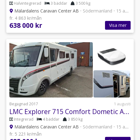
Halvintegrerad
3 bäddar
3 500 kg
Mälardalens Caravan Center AB
•
Södermanland
•
15 annonser
fr. 4 863 kr/mån
638 000 kr
Visa mer
Begagnad 2017
1 augusti
LMC Explorer 715 Comfort Dometic ACC på köpet/Automat / Alde värme
Integrerad
4 bäddar
3 850 kg
Mälardalens Caravan Center AB
•
Södermanland
•
15 annonser
fr. 5 221 kr/mån