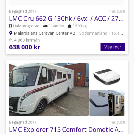
Begagnad 2017
1 augusti
LMC Cru 662 G 130hk / 6vxl / ACC / 2750mil
Halvintegrerad
3 bäddar
3 500 kg
Mälardalens Caravan Center AB
•
Södermanland
•
15 annonser
fr. 4 863 kr/mån
638 000 kr
Visa mer
Begagnad 2017
1 augusti
LMC Explorer 715 Comfort Dometic ACC på köpet/Automat / Alde värme