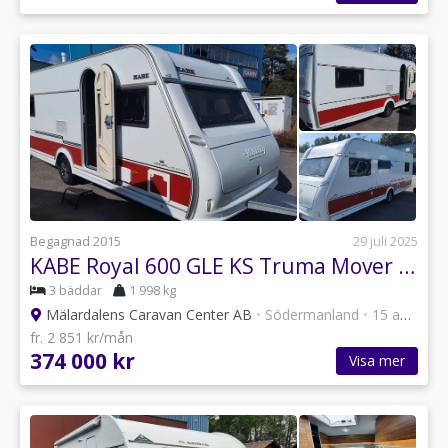
Begagnad 2015
29 juli 2025
KABE Royal 600 GLE KS Truma Mover XT
3 bäddar
1 998 kg
Mälardalens Caravan Center AB
•
Södermanland
•
15 annonser
fr. 2 851 kr/mån
374 000 kr
Visa mer