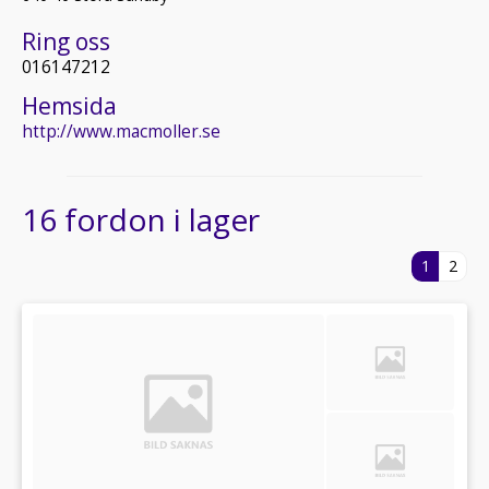
Ring oss
016147212
Hemsida
http://www.macmoller.se
16 fordon i lager
1
2