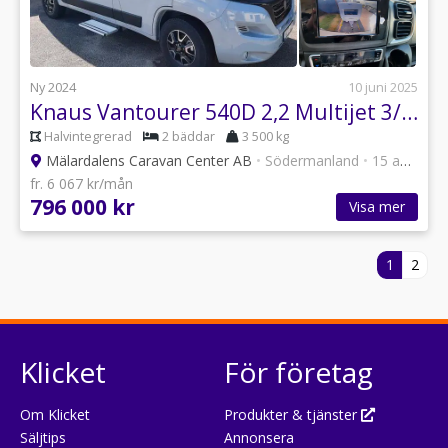
Ny 2024
10 juni 2025
Knaus Vantourer 540D 2,2 Multijet 3/140hp/6vxl/ACC
Halvintegrerad
2 bäddar
3 500 kg
Mälardalens Caravan Center AB
•
Södermanland
•
15 annonser
fr. 6 067 kr/mån
796 000 kr
Visa mer
1
2
Klicket
För företag
Om Klicket
Produkter & tjänster
Säljtips
Annonsera