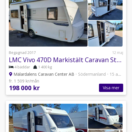
Begagnad 2017
12 maj
LMC Vivo 470D Markistält Caravan Store 410 ZIP
4 bäddar
1 400 kg
Mälardalens Caravan Center AB
•
Södermanland
•
15 annonser
fr. 1 509 kr/mån
198 000 kr
Visa mer