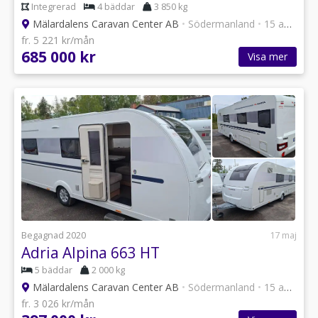
Integrerad
4 bäddar
3 850 kg
Mälardalens Caravan Center AB
•
Södermanland
•
15 annonser
fr. 5 221 kr/mån
685 000 kr
Visa mer
Begagnad 2020
17 maj
Adria Alpina 663 HT
5 bäddar
2 000 kg
Mälardalens Caravan Center AB
•
Södermanland
•
15 annonser
fr. 3 026 kr/mån