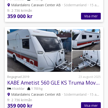
Mälardalens Caravan Center AB
•
Södermanland
•
15 annonser
fr. 2 736 kr/mån
359 000 kr
Visa mer
Begagnad 2019
23 augusti 2025
KABE Ametist 560 GLE KS Truma Mover / Förtält /Fiamma Markis
4 bäddar
1 700 kg
Mälardalens Caravan Center AB
•
Södermanland
•
15 annonser
fr. 2 736 kr/mån
359 000 kr
Visa mer