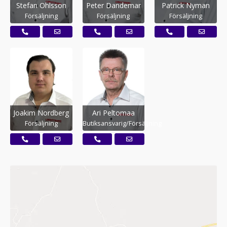
Stefan Ohlsson
Peter Dandemar
Patrick Nyman
Försäljning
Försäljning
Försäljning
Joakim Nordberg
Ari Peltomaa
Försäljning
Butiksansvarig/Försäljning