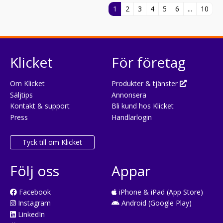
1
2
3
4
5
6
...
10
Klicket
För företag
Om Klicket
Produkter & tjänster
Säljtips
Annonsera
Kontakt & support
Bli kund hos Klicket
Press
Handlarlogin
Tyck till om Klicket
Följ oss
Appar
Facebook
iPhone & iPad (App Store)
Instagram
Android (Google Play)
LinkedIn