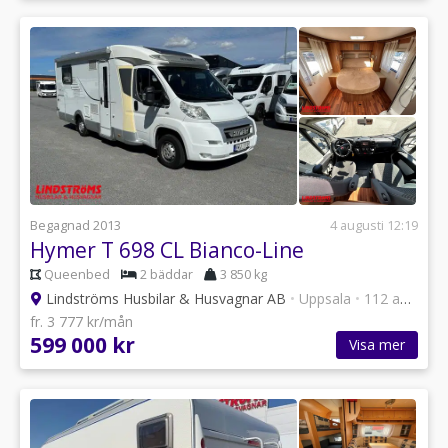
Begagnad 2013
4 augusti 12:19
Hymer T 698 CL Bianco-Line
Queenbed
2 bäddar
3 850 kg
Lindströms Husbilar & Husvagnar AB
•
Uppsala
•
112 annonser
fr. 3 777 kr/mån
599 000 kr
Visa mer