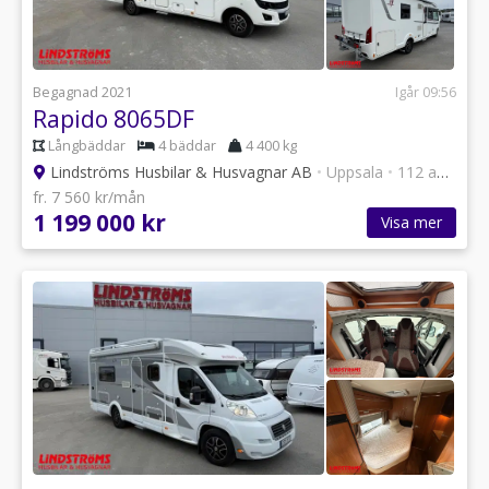
Begagnad 2021
Igår 09:56
Rapido 8065DF
Långbäddar
4 bäddar
4 400 kg
Lindströms Husbilar & Husvagnar AB
•
Uppsala
•
112 annonser
fr. 7 560 kr/mån
1 199 000 kr
Visa mer