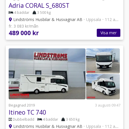
Adria CORAL S_680ST
4 bäddar
3 500 kg
Lindströms Husbilar & Husvagnar AB
•
Uppsala
•
112 annonser
fr. 3 083 kr/mån
489 000 kr
Visa mer
Begagnad 2019
3 augusti 09:47
Itineo TC 740
Dubbelbädd
4 bäddar
3 650 kg
Lindströms Husbilar & Husvagnar AB
•
Uppsala
•
112 annonser