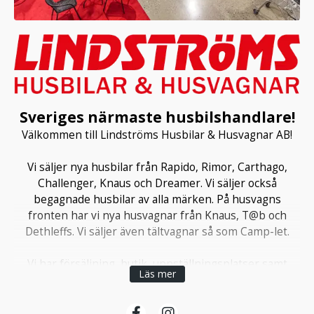
Sveriges närmaste husbilshandlare!
Välkommen till Lindströms Husbilar & Husvagnar AB!
Vi säljer nya husbilar från Rapido, Rimor, Carthago,
Challenger, Knaus och Dreamer. Vi säljer också
begagnade husbilar av alla märken. På husvagns
fronten har vi nya husvagnar från Knaus, T@b och
Dethleffs. Vi säljer även tältvagnar så som Camp-let.
Vi har försäljning, butik, uppställningsplatser samt
Läs mer
ställplatser i Enköping längs E 18 centralt beläget nära
till flera stora städer. I Bålsta har vi serviceverkstad av
både bil och bodel samt en mindre tillbehörsbutik. Hos