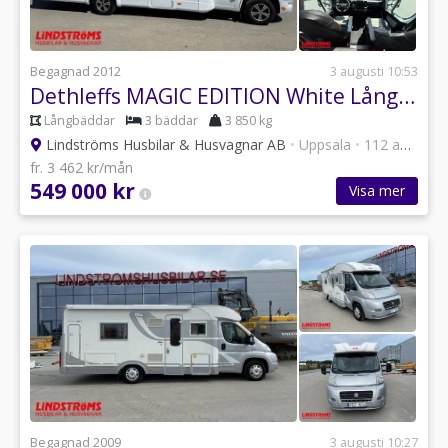
Begagnad 2012
3 augusti 10:53
Dethleffs MAGIC EDITION White Långbädd RÄNTA 3,95%
Långbäddar
3 bäddar
3 850 kg
Lindströms Husbilar & Husvagnar AB
•
Uppsala
•
112 annonser
fr. 3 462 kr/mån
549 000 kr
Visa mer
Begagnad 2009
3 augusti 10:27