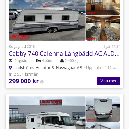
Begagnad 2013
Igår 11:34
Cabby 740 Caienna Långbädd AC ALDE RÄNTA 4,95%
Långbäddar
4 bäddar
2 400 kg
Lindströms Husbilar & Husvagnar AB
•
Uppsala
•
112 annonser
fr. 2 531 kr/mån
299 000 kr
Visa mer