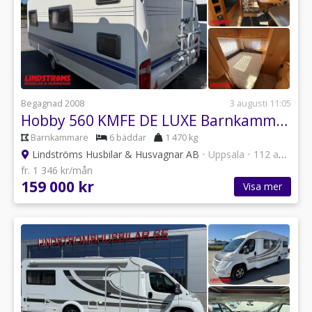
Begagnad 2008
3 augusti 11:05
Hobby 560 KMFE DE LUXE Barnkammare RÄNTA 4,95%
Barnkammare
6 bäddar
1 470 kg
Lindströms Husbilar & Husvagnar AB
•
Uppsala
•
112 annonser
fr. 1 346 kr/mån
159 000 kr
Visa mer