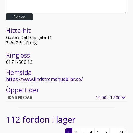
Skicka
Hitta hit
Gustav Dahléns gata 11
74947 Enköping
Ring oss
0171-500 13
Hemsida
https://www.lindstromshusbilar.se/
Öppettider
10:00 - 17:00
IDAG FREDAG
112 fordon i lager
1
2
3
4
5
6
...
10