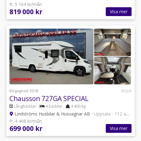
fr. 5 164 kr/mån
819 000 kr
Visa mer
Begagnad 2018
30 juli
Chausson 727GA SPECIAL
Långbäddar
4 bäddar
4 400 kg
Lindströms Husbilar & Husvagnar AB
•
Uppsala
•
112 annonser
fr. 4 408 kr/mån
699 000 kr
Visa mer