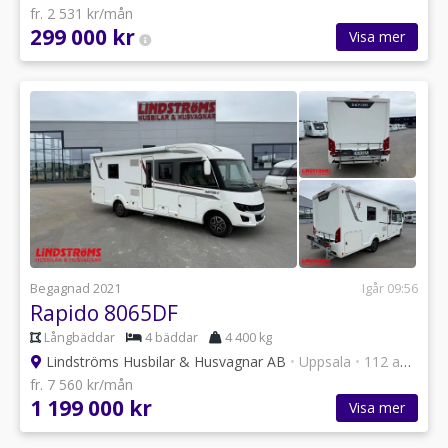
fr. 2 531 kr/mån
299 000 kr
Visa mer
Begagnad 2021
Igår 09:56
Rapido 8065DF
Långbäddar
4 bäddar
4 400 kg
Lindströms Husbilar & Husvagnar AB
•
Uppsala
•
112 annonser
fr. 7 560 kr/mån
1 199 000 kr
Visa mer