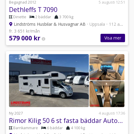
Begagnad 2012
5 augusti 12:51
Dethleffs T 7090
Dinette
2 bäddar
3 700 kg
Lindströms Husbilar & Husvagnar AB
•
Uppsala
•
112 annonser
fr. 3 651 kr/mån
579 000 kr
Visa mer
Ny 2027
4 augusti 17:36
Rimor Kilig 50 6 st fasta bäddar Automat
Barnkammare
6 bäddar
4 100 kg