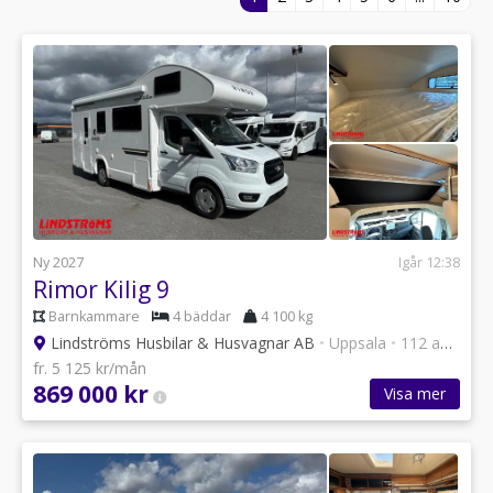
Ny 2027
Igår 12:38
Rimor Kilig 9
Barnkammare
4 bäddar
4 100 kg
Lindströms Husbilar & Husvagnar AB
•
Uppsala
•
112 annonser
fr. 5 125 kr/mån
869 000 kr
Visa mer