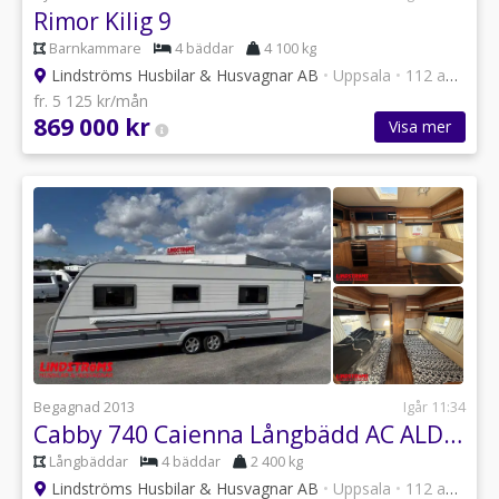
Rimor Kilig 9
Barnkammare
4 bäddar
4 100 kg
Lindströms Husbilar & Husvagnar AB
•
Uppsala
•
112 annonser
fr. 5 125 kr/mån
869 000 kr
Visa mer
Begagnad 2013
Igår 11:34
Cabby 740 Caienna Långbädd AC ALDE RÄNTA 4,95%
Långbäddar
4 bäddar
2 400 kg
Lindströms Husbilar & Husvagnar AB
•
Uppsala
•
112 annonser