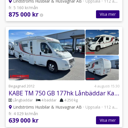
Lindströms Husbilar & Husvagnar AB
•
Uppsala
•
112 annonser
fr. 5 160 kr/mån
875 000 kr
Visa mer
Begagnad 2012
4 augusti 15:30
KABE TM 750 GB 177hk Lånbäddar Kamkedja
Långbäddar
4 bäddar
4 250 kg
Lindströms Husbilar & Husvagnar AB
•
Uppsala
•
112 annonser
fr. 4 029 kr/mån
639 000 kr
Visa mer