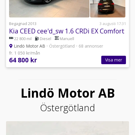
Begagnad 2013
3 augusti 17:31
Kia CEED cee'd_sw 1.6 CRDi EX Comfort
22 800 mil
Diesel
Manuell
Lindö Motor AB
•
Östergötland
•
68 annonser
fr. 1 050 kr/mån
64 800 kr
Visa mer
Lindö Motor AB
Östergötland