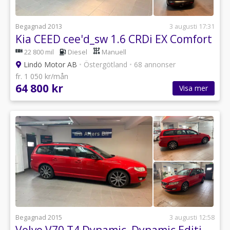
Begagnad 2013
3 augusti 17:31
Kia CEED cee'd_sw 1.6 CRDi EX Comfort
22 800 mil
Diesel
Manuell
Lindö Motor AB
•
Östergötland
•
68 annonser
fr. 1 050 kr/mån
64 800 kr
Visa mer
Begagnad 2015
3 augusti 12:58
Volvo V70 T4 Dynamic, Dynamic Edition Sport