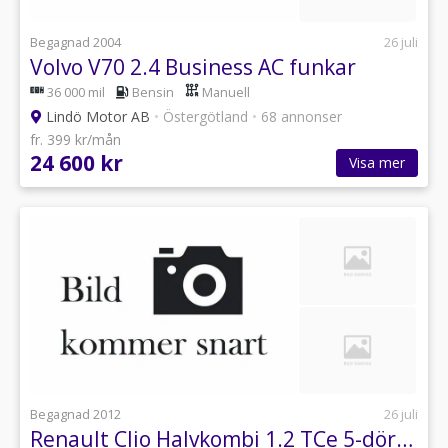
Begagnad 2004
26 juli
Volvo V70 2.4 Business AC funkar
36 000 mil
Bensin
Manuell
Lindö Motor AB
•
Östergötland
•
68 annonser
fr. 399 kr/mån
24 600 kr
Visa mer
Begagnad 2012
26 juli
Renault Clio Halvkombi 1.2 TCe 5-dörrars Ac