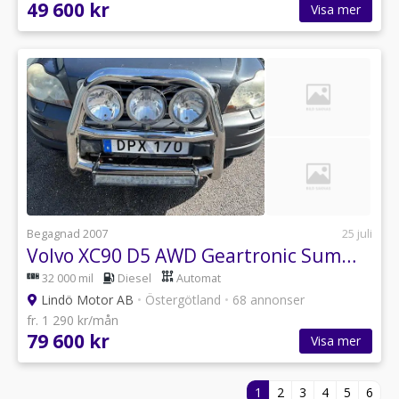
49 600 kr
Visa mer
Begagnad 2007
25 juli
Volvo XC90 D5 AWD Geartronic Summum
32 000 mil
Diesel
Automat
Lindö Motor AB
•
Östergötland
•
68 annonser
fr. 1 290 kr/mån
79 600 kr
Visa mer
1
2
3
4
5
6