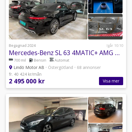
Begagnad 2024
Igår 10:10
Mercedes-Benz SL 63 4MATIC+ AMG Dynamic Plus Euro 6
700 mil
Bensin
Automat
Lindö Motor AB
•
Östergötland
•
68 annonser
fr. 40 424 kr/mån
2 495 000 kr
Visa mer