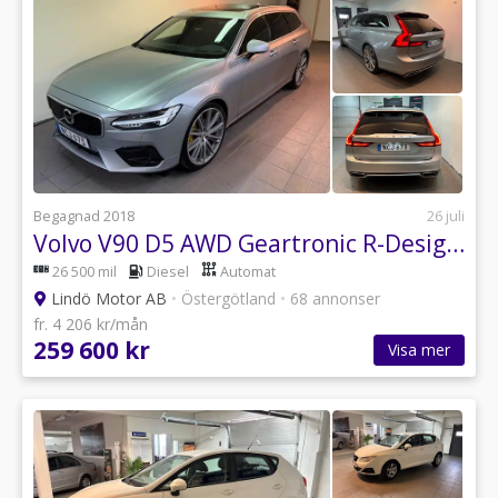
Begagnad 2018
26 juli
Volvo V90 D5 AWD Geartronic R-Design B&W Panorama +all utrusnig
26 500 mil
Diesel
Automat
Lindö Motor AB
•
Östergötland
•
68 annonser
fr. 4 206 kr/mån
259 600 kr
Visa mer