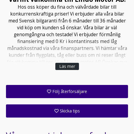
Hos oss köper du fina och välvårdade bilar till
konkurrenskraftiga priser! Vi erbjuder alla våra bilar
med Svensk bilgaranti från 6 månader till 36 månader
vid köp om kunden så önskar. Våra bilar är väl
genomgångna och testade! Vi erbjuder förmånlig
finansiering med 0 Kr i kontantinsats med låg
månadskostnad via våra finanspartners. Vi hämtar våra
kunder från flygplats, tåg eller buss om ni reser långt
för att komma till oss. Vi på Lindö motor AB Önskar nya
Läs mer
som gamla kunder hjärtligt välkomna!!
(OBS PÅ GRUND UTAV. NY BYGGNAD AV LOKAL Så
BEDRIVER VI VÅRAN VERKSAMHET AV ENDAST
Följ återförsäljare
BOKNING AV TID SOM PASSAR Alla PARTNER VI
Få ett e-postmeddelande när denna återförsäljare lagt upp en eller flera nya annonser i sitt lager!
KOMMER HA ETT MiNDRE ANTAL FORDON ETT TAG
FRAMÖVER TillS VÅRAT BYGGE ÄR Klart C.A 2år TILLS
Skicka tips
ALLT ÄR KLART )
Ange din väns e-postadress för att skicka ett tips om denna återförsäljare.
Observera Endast Telefonbokningar från kl 10:00