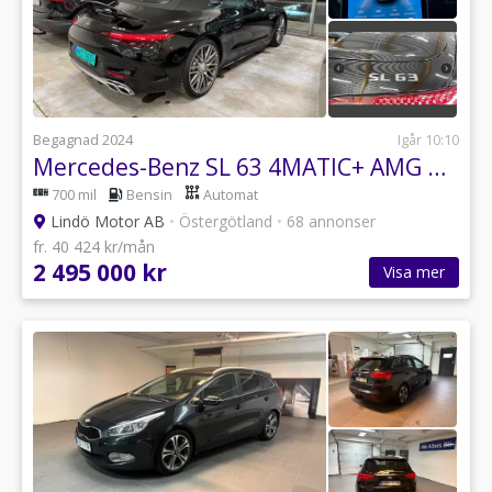
Begagnad 2024
Igår 10:10
Mercedes-Benz SL 63 4MATIC+ AMG Dynamic Plus Euro 6
700 mil
Bensin
Automat
Lindö Motor AB
•
Östergötland
•
68 annonser
fr. 40 424 kr/mån
2 495 000 kr
Visa mer