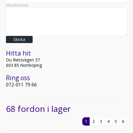
Meddelande
Skicka
Hitta hit
Du Rietzvägen 37
603 85 Norrköping
Ring oss
072-011 79 66
68 fordon i lager
1
2
3
4
5
6