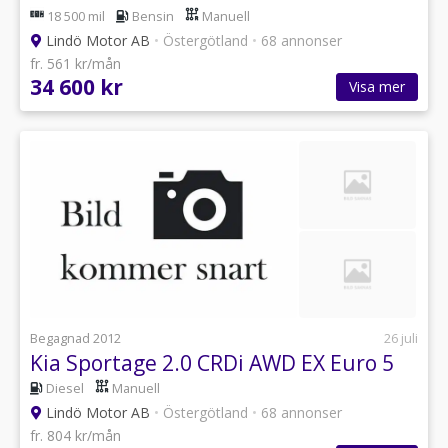
18 500 mil
Bensin
Manuell
Lindö Motor AB
•
Östergötland
•
68 annonser
fr. 561 kr/mån
34 600 kr
Visa mer
Begagnad 2012
26 juli
Kia Sportage 2.0 CRDi AWD EX Euro 5
Diesel
Manuell
Lindö Motor AB
•
Östergötland
•
68 annonser
fr. 804 kr/mån