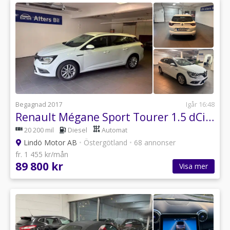
Begagnad 2017
Igår 16:48
Renault Mégane Sport Tourer 1.5 dCi EDC Diesel Automat
20 200 mil
Diesel
Automat
Lindö Motor AB
•
Östergötland
•
68 annonser
fr. 1 455 kr/mån
89 800 kr
Visa mer