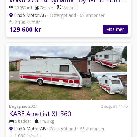
19 950 mil
Bensin
Manuell
Lindö Motor AB
•
Östergötland
•
68 annonser
fr. 2 100 kr/mån
129 600 kr
Visa mer
Begagnad 2007
2 augusti 11:45
KABE Ametist XL 560
5 bäddar
1 420 kg
Lindö Motor AB
•
Östergötland
•
68 annonser
fr. 1 064 kr/mån