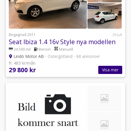
Begagnad 2011
26 juli
Seat Ibiza 1.4 16v Style nya modellen
24 500 mil
Bensin
Manuell
Lindö Motor AB
•
Östergötland
•
68 annonser
fr. 483 kr/mån
29 800 kr
Visa mer