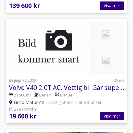
139 600 kr
Visa mer
Begagnad 2003
29 juli
Volvo V40 2.0T AC. Vettig bil Går superbra
21 500 mil
Bensin
Manuell
Lindö Motor AB
•
Östergötland
•
68 annonser
fr. 318 kr/mån
19 600 kr
Visa mer