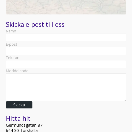
Skicka e-post till oss
Namn
E-post
Telefon
Meddelande
Skicka
Hitta hit
Germundsgatan 87
644 30 Torshälla