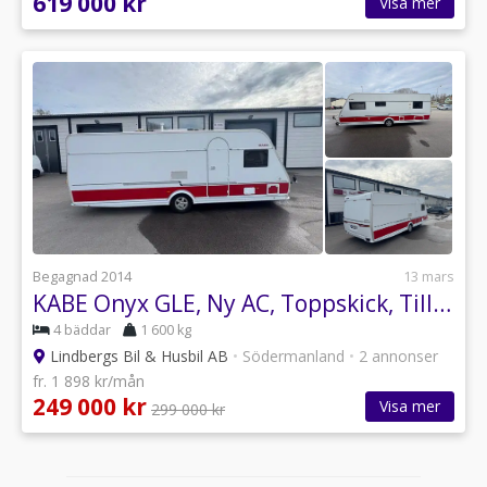
619 000 kr
Visa mer
Begagnad 2014
13 mars
KABE Onyx GLE, Ny AC, Toppskick, Tillfälle
4 bäddar
1 600 kg
Lindbergs Bil & Husbil AB
•
Södermanland
•
2 annonser
fr. 1 898 kr/mån
249 000 kr
Visa mer
299 000 kr