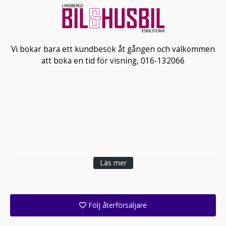
Vi bokar bara ett kundbesök åt gången och välkommen
att boka en tid för visning, 016-132066
Läs mer
Följ återförsäljare
Få ett e-postmeddelande när denna återförsäljare lagt upp en eller flera nya annonser i sitt lager!