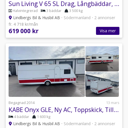
Sun Living V 65 SL Drag, Långbäddar, Solceller, mm
Halvintegrerad
3 bäddar
3 500 kg
Lindbergs Bil & Husbil AB
•
Södermanland
•
2 annonser
fr. 4 718 kr/mån
619 000 kr
Visa mer
Begagnad 2014
13 mars
KABE Onyx GLE, Ny AC, Toppskick, Tillfälle
4 bäddar
1 600 kg
Lindbergs Bil & Husbil AB
•
Södermanland
•
2 annonser