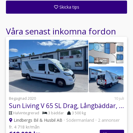
Skicka tips
Ange din väns e-postadress för att skicka ett tips om denna återförsäljare.
Våra senast inkomna fordon
Begagnad 2020
10 juli
Sun Living V 65 SL Drag, Långbäddar, Solceller, mm
Halvintegrerad
3 bäddar
3 500 kg
Lindbergs Bil & Husbil AB
•
Södermanland
•
2 annonser
fr. 4 718 kr/mån