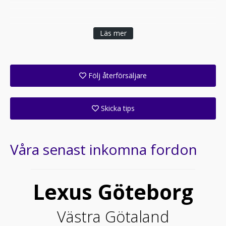
Läs mer
Följ återförsäljare
Få ett e-postmeddelande när denna återförsäljare lagt upp en eller flera nya annonser i sitt lager!
Skicka tips
Ange din väns e-postadress för att skicka ett tips om denna återförsäljare.
Våra senast inkomna fordon
Lexus Göteborg
Västra Götaland