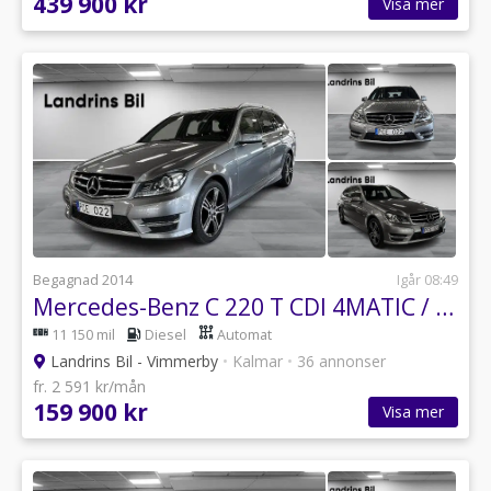
439 900 kr
Visa mer
Begagnad 2014
Igår 08:49
Mercedes-Benz C 220 T CDI 4MATIC / Avantgarde / Värmare / Drag
11 150 mil
Diesel
Automat
Landrins Bil - Vimmerby
•
Kalmar
•
36 annonser
fr. 2 591 kr/mån
159 900 kr
Visa mer