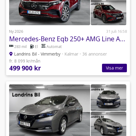
Ny 2026
31 juli 16:58
Mercedes-Benz Eqb 250+ AMG Line Advanced / 7-sits / MOMS
283 mil
El
Automat
Landrins Bil - Vimmerby
•
Kalmar
•
36 annonser
fr. 8 099 kr/mån
499 900 kr
Visa mer