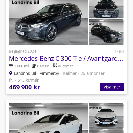
Begagnad 2024
17 juli
Mercedes-Benz C 300 T e / Avantgarde Advanced Plus / Drag / MOMS
1 000 mil
Bensin
Automat
Landrins Bil - Vimmerby
•
Kalmar
•
36 annonser
fr. 7 613 kr/mån
469 900 kr
Visa mer