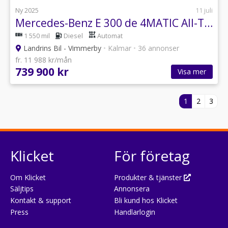
Ny 2025
11 juli
Mercedes-Benz E 300 de 4MATIC All-Terrain/Avantgarde Premium/Burmester
1 550 mil
Diesel
Automat
Landrins Bil - Vimmerby
•
Kalmar
•
36 annonser
fr. 11 988 kr/mån
739 900 kr
Visa mer
1
2
3
Klicket
För företag
Om Klicket
Produkter & tjänster
Säljtips
Annonsera
Kontakt & support
Bli kund hos Klicket
Press
Handlarlogin