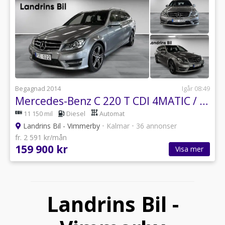
Begagnad 2014
Igår 08:49
Mercedes-Benz C 220 T CDI 4MATIC / Avantgarde / Värmare / Drag
11 150 mil
Diesel
Automat
Landrins Bil - Vimmerby
•
Kalmar
•
36 annonser
fr. 2 591 kr/mån
159 900 kr
Visa mer
Landrins Bil -