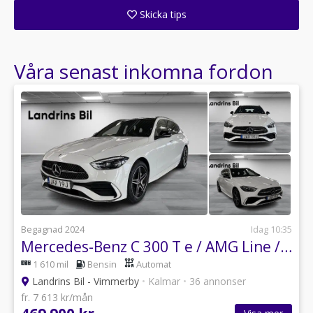
Skicka tips
Ange din väns e-postadress för att skicka ett tips om denna återförsäljare.
Våra senast inkomna fordon
Begagnad 2024
Idag 10:35
Mercedes-Benz C 300 T e / AMG Line / Drag / 360 kamera / Nightpackage
1 610 mil
Bensin
Automat
Landrins Bil - Vimmerby
•
Kalmar
•
36 annonser
fr. 7 613 kr/mån