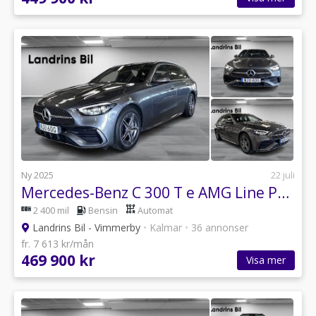
Ny 2025
22 juli
Mercedes-Benz C 300 T e AMG Line Premium/Digital Light/Drag/ MOMS
2 400 mil
Bensin
Automat
Landrins Bil - Vimmerby
•
Kalmar
•
36 annonser
fr. 7 613 kr/mån
469 900 kr
Visa mer