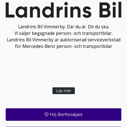
Landrins Bil Vimmerby. Där du är. Dit du ska.
Vi säljer begagnade person- och transportbilar.
Landrins Bil Vimmerby är auktoriserad serviceverkstad
för Mercedes-Benz person- och transportbilar
Läs mer
Följ återförsäljare
Få ett e-postmeddelande när denna återförsäljare lagt upp en eller flera nya annonser i sitt lager!