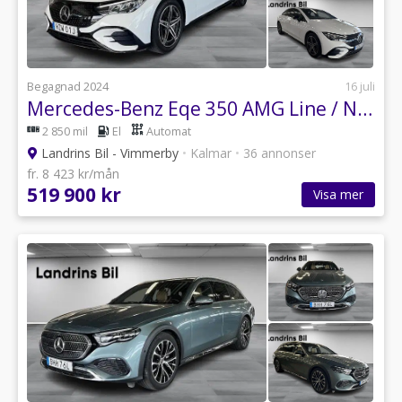
Begagnad 2024
16 juli
Mercedes-Benz Eqe 350 AMG Line / Nightpackage / Drag / Elstolar
2 850 mil
El
Automat
Landrins Bil - Vimmerby
•
Kalmar
•
36 annonser
fr. 8 423 kr/mån
519 900 kr
Visa mer