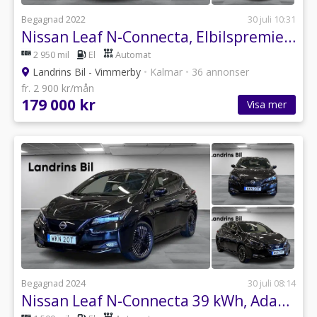
Begagnad 2022
30 juli 10:31
Nissan Leaf N-Connecta, Elbilspremie 2026, Få 1300kr/mån i 36mån!
2 950 mil
El
Automat
Landrins Bil - Vimmerby
•
Kalmar
•
36 annonser
fr. 2 900 kr/mån
179 000 kr
Visa mer
Begagnad 2024
30 juli 08:14
Nissan Leaf N-Connecta 39 kWh, Adaptiv farthållare, Moms!