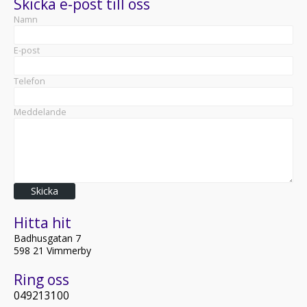
Skicka e-post till oss
Namn
E-post
Telefon
Meddelande
Skicka
Hitta hit
Badhusgatan 7
598 21 Vimmerby
Ring oss
049213100