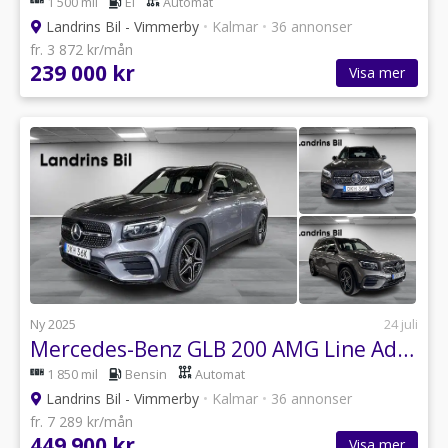
1 500 mil
El
Automat
Landrins Bil - Vimmerby
•
Kalmar
•
36 annonser
fr. 3 872 kr/mån
239 000 kr
Visa mer
Ny 2025
24 juli
Mercedes-Benz GLB 200 AMG Line Advanced Plus, Värmare, Drag,7-sits,Night
1 850 mil
Bensin
Automat
Landrins Bil - Vimmerby
•
Kalmar
•
36 annonser
fr. 7 289 kr/mån
449 900 kr
Visa mer