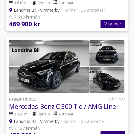
1 610 mil
Bensin
Automat
Landrins Bil - Vimmerby
•
Kalmar
•
36 annonser
fr. 7 613 kr/mån
469 900 kr
Visa mer
Begagnad 2022
Igår 17:37
Mercedes-Benz C 300 T e / AMG Line
3 130 mil
Bensin
Automat
Landrins Bil - Vimmerby
•
Kalmar
•
36 annonser
fr. 7 127 kr/mån