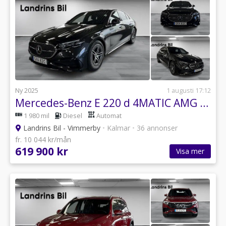
Ny 2025
1 augusti 17:12
Mercedes-Benz E 220 d 4MATIC AMG Line Advanced Plus / Värmare / MOMS
1 980 mil
Diesel
Automat
Landrins Bil - Vimmerby
•
Kalmar
•
36 annonser
fr. 10 044 kr/mån
619 900 kr
Visa mer