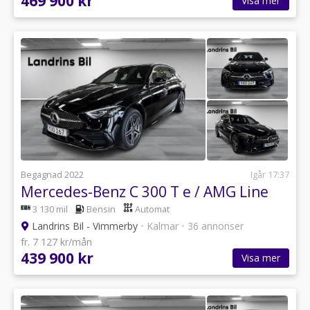
469 900 kr
Visa mer
Begagnad 2022
Igår 17:37
Mercedes-Benz C 300 T e / AMG Line
3 130 mil
Bensin
Automat
Landrins Bil - Vimmerby
•
Kalmar
•
36 annonser
fr. 7 127 kr/mån
439 900 kr
Visa mer