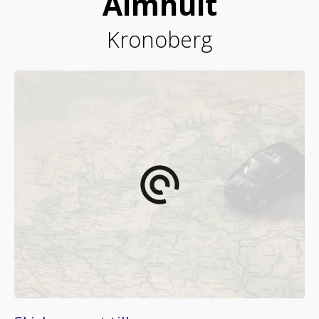
Älmhult
Kronoberg