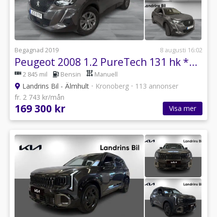
Begagnad 2019
8 augusti 16:02
Peugeot 2008 1.2 PureTech 131 hk *Vinterhjul*
2 845 mil
Bensin
Manuell
Landrins Bil - Älmhult
•
Kronoberg
•
113 annonser
fr. 2 743 kr/mån
169 300 kr
Visa mer