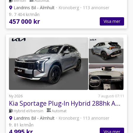
Bensin
Automat
Landrins Bil - Älmhult
•
Kronoberg
•
113 annonser
fr. 7 404 kr/mån
457 000 kr
Visa mer
Ny 2026
7 augusti 07:11
Kia Sportage Plug-In Hybrid 288hk AWD Advance
Hybrid el/bensin
Automat
Landrins Bil - Älmhult
•
Kronoberg
•
113 annonser
fr. 81 kr/mån
4 995 kr
Visa mer