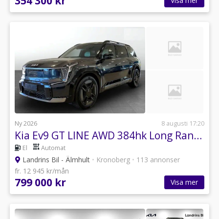
354 300 kr
Visa mer
Ny 2026
8 augusti 17:20
Kia Ev9 GT LINE AWD 384hk Long Range 7-sits
El
Automat
Landrins Bil - Älmhult
•
Kronoberg
•
113 annonser
fr. 12 945 kr/mån
799 000 kr
Visa mer