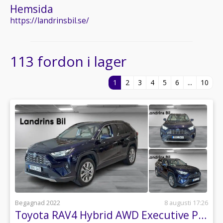
Hemsida
https://landrinsbil.se/
113 fordon i lager
1
2
3
4
5
6
...
10
Begagnad 2022
8 augusti 17:26
Toyota RAV4 Hybrid AWD Executive Premium *Vinterhjul*Dragkrok*