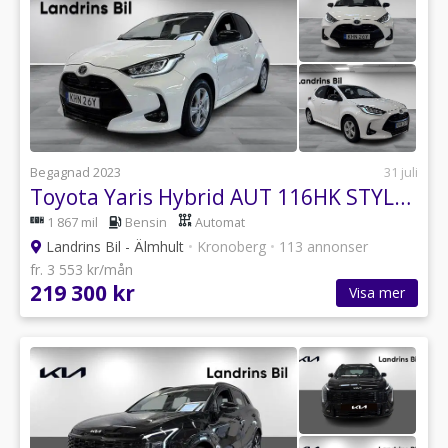
Begagnad 2023
31 juli
Toyota Yaris Hybrid AUT 116HK STYLE *GPS*Backkamera*V-Hjul*
1 867 mil
Bensin
Automat
Landrins Bil - Älmhult
•
Kronoberg
•
113 annonser
fr. 3 553 kr/mån
219 300 kr
Visa mer