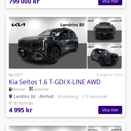
799 000 kr
Visa mer
Ny 2027
8 augusti 16:50
Kia Seltos 1.6 T-GDI X-LINE AWD
Bensin
Automat
Landrins Bil - Älmhult
•
Kronoberg
•
113 annonser
fr. 81 kr/mån
4 995 kr
Visa mer