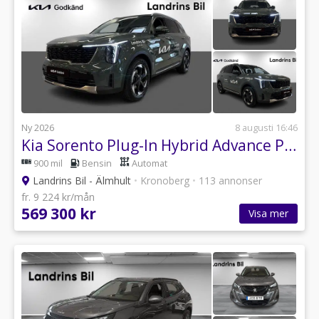
Ny 2026
8 augusti 16:46
Kia Sorento Plug-In Hybrid Advance Plus 252hk *Dragkrok*360*
900 mil
Bensin
Automat
Landrins Bil - Älmhult
•
Kronoberg
•
113 annonser
fr. 9 224 kr/mån
569 300 kr
Visa mer