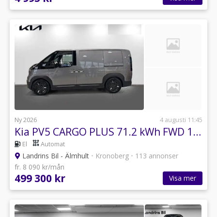
Ny 2026
4 augusti 11:45
Kia PV5 CARGO PLUS 71.2 kWh FWD 163hk
El
Automat
Landrins Bil - Älmhult
•
Kronoberg
•
113 annonser
fr. 8 090 kr/mån
499 300 kr
Visa mer