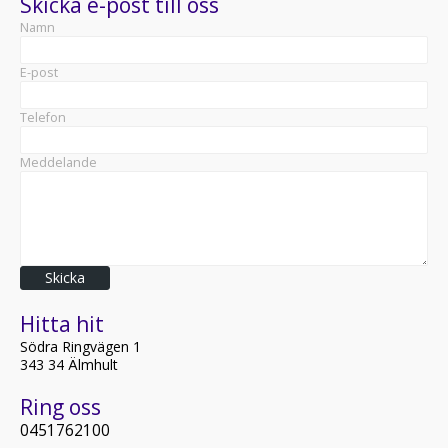
Skicka e-post till oss
Namn
E-post
Telefon
Meddelande
Skicka
Hitta hit
Södra Ringvägen 1
343 34 Älmhult
Ring oss
0451762100