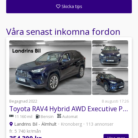
Skicka tips
Ange din väns e-postadress för att skicka ett tips om denna återförsäljare.
Våra senast inkomna fordon
Begagnad 2022
8 augusti 17:26
Toyota RAV4 Hybrid AWD Executive Premium *Vinterhjul*Dragkrok*
11 160 mil
Bensin
Automat
Landrins Bil - Älmhult
•
Kronoberg
•
113 annonser
fr. 5 740 kr/mån