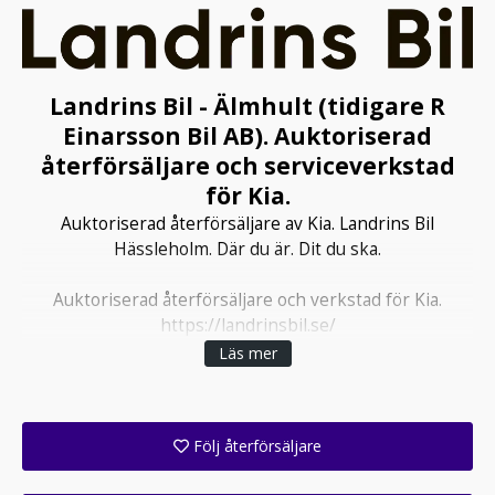
Landrins Bil - Älmhult (tidigare R
Einarsson Bil AB). Auktoriserad
återförsäljare och serviceverkstad
för Kia.
Auktoriserad återförsäljare av Kia. Landrins Bil
Hässleholm. Där du är. Dit du ska.
Auktoriserad återförsäljare och verkstad för Kia.
https://landrinsbil.se/
Läs mer
Följ återförsäljare
Få ett e-postmeddelande när denna återförsäljare lagt upp en eller flera nya annonser i sitt lager!