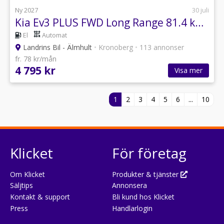
Ny 2027
30 juli
Kia Ev3 PLUS FWD Long Range 81.4 kWh 204HK
El
Automat
Landrins Bil - Älmhult
•
Kronoberg
•
113 annonser
fr. 78 kr/mån
4 795 kr
Visa mer
1
2
3
4
5
6
...
10
Klicket
För företag
Om Klicket
Produkter & tjänster
Säljtips
Annonsera
Kontakt & support
Bli kund hos Klicket
Press
Handlarlogin