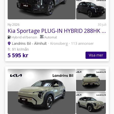
Ny 2026
30 juli
Kia Sportage PLUG-IN HYBRID 288HK AWD AUT GT-LINE
Hybrid el/bensin
Automat
Landrins Bil - Älmhult
•
Kronoberg
•
113 annonser
fr. 91 kr/mån
5 595 kr
Visa mer