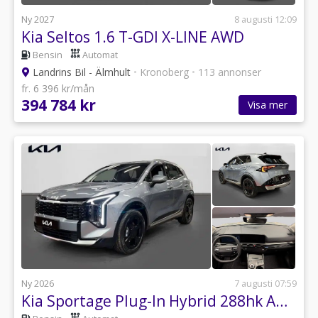
Ny 2027
8 augusti 12:09
Kia Seltos 1.6 T-GDI X-LINE AWD
Bensin
Automat
Landrins Bil - Älmhult
•
Kronoberg
•
113 annonser
fr. 6 396 kr/mån
394 784 kr
Visa mer
Ny 2026
7 augusti 07:59
Kia Sportage Plug-In Hybrid 288hk AWD Advance