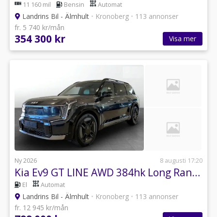
11 160 mil
Bensin
Automat
Landrins Bil - Älmhult
•
Kronoberg
•
113 annonser
fr. 5 740 kr/mån
354 300 kr
Visa mer
Ny 2026
8 augusti 17:20
Kia Ev9 GT LINE AWD 384hk Long Range 7-sits
El
Automat
Landrins Bil - Älmhult
•
Kronoberg
•
113 annonser
fr. 12 945 kr/mån