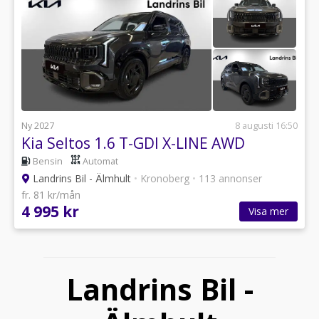
Ny 2027
8 augusti 16:50
Kia Seltos 1.6 T-GDI X-LINE AWD
Bensin
Automat
Landrins Bil - Älmhult
•
Kronoberg
•
113 annonser
fr. 81 kr/mån
4 995 kr
Visa mer
Landrins Bil -