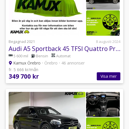
Begagnad 2021
8 augusti 2024
Audi A5 Sportback 45 TFSI Quattro Proline Adv Matrix 265hk
5 600 mil
Bensin
Automat
Kamux Örebro
•
Örebro
•
46 annonser
fr. 5 666 kr/mån
349 700 kr
Visa mer