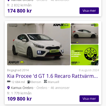
fr. 2 832 kr/mån
174 800 kr
Visa mer
Begagnad 2014
8 augusti 2024
Kia Procee 'd GT 1.6 Recaro Rattvärme 204hk
12 684 mil
Bensin
Manuell
Kamux Örebro
•
Örebro
•
46 annonser
fr. 1 779 kr/mån
109 800 kr
Visa mer