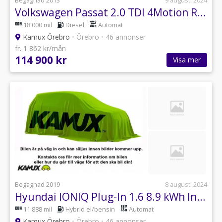
Begagnad 2013
9 augusti 2024
Volkswagen Passat 2.0 TDI 4Motion R-Line Helskinn Drag 177hk
18 000 mil
Diesel
Automat
Kamux Örebro
•
Örebro
•
46 annonser
fr. 1 862 kr/mån
114 900 kr
Visa mer
Begagnad 2019
8 augusti 2024
Hyundai IONIQ Plug-In 1.6 8.9 kWh Infinity B-Kam Drag 164hk
11 888 mil
Hybrid el/bensin
Automat
Kamux Örebro
•
Örebro
•
46 annonser