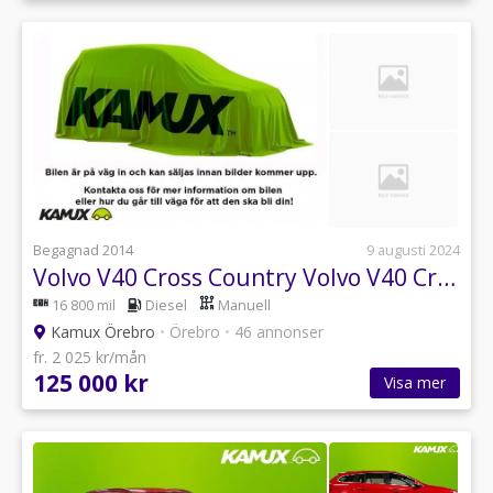
Begagnad 2014
9 augusti 2024
Volvo V40 Cross Country Volvo V40 Cross Country D2 Manual, 115hp,
16 800 mil
Diesel
Manuell
Kamux Örebro
•
Örebro
•
46 annonser
fr. 2 025 kr/mån
125 000 kr
Visa mer