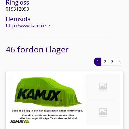
Ring oss
019312090
Hemsida
http://www.kamux.se
46 fordon i lager
1
2
3
4