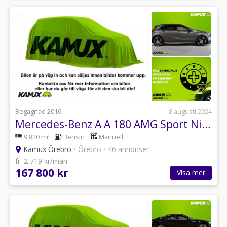
Begagnad 2016
8 augusti 2024
Mercedes-Benz A A 180 AMG Sport Night Package 122hk
9 820 mil
Bensin
Manuell
Kamux Örebro
•
Örebro
•
46 annonser
fr. 2 719 kr/mån
167 800 kr
Visa mer