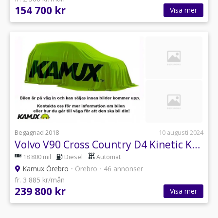
154 700 kr
Visa mer
Begagnad 2018
10 augusti 2024
Volvo V90 Cross Country D4 Kinetic Keyless VoC Drag AWD 190hk
18 800 mil
Diesel
Automat
Kamux Örebro
•
Örebro
•
46 annonser
fr. 3 885 kr/mån
239 800 kr
Visa mer