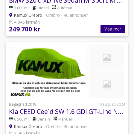
BMW 320 d xDrive Sedan M-Sport M Aerodynamics 190hk
7 000 mil
Diesel
Automat
Kamux Örebro
•
Örebro
•
46 annonser
fr. 4 046 kr/mån
249 700 kr
Visa mer
Begagnad 2018
10 augusti 2024
Kia CEED Cee´d SW 1.6 GDI GT-Line Navi M-Värmare 135hk
6 500 mil
Bensin
Manuell
Kamux Örebro
•
Örebro
•
46 annonser
fr. 2 506 kr/mån