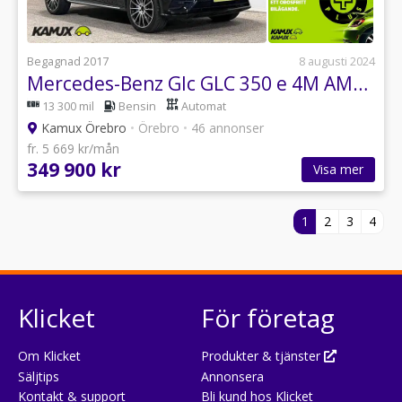
Begagnad 2017
8 augusti 2024
Mercedes-Benz Glc GLC 350 e 4M AMG Burmester Pano SE SPEC 327hk
13 300 mil
Bensin
Automat
Kamux Örebro
•
Örebro
•
46 annonser
fr. 5 669 kr/mån
349 900 kr
Visa mer
1
2
3
4
Klicket
För företag
Om Klicket
Produkter & tjänster
Säljtips
Annonsera
Kontakt & support
Bli kund hos Klicket