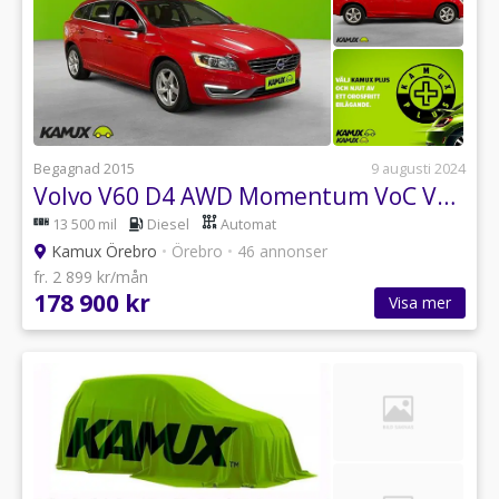
Begagnad 2015
9 augusti 2024
Volvo V60 D4 AWD Momentum VoC Värmare 181hk
13 500 mil
Diesel
Automat
Kamux Örebro
•
Örebro
•
46 annonser
fr. 2 899 kr/mån
178 900 kr
Visa mer