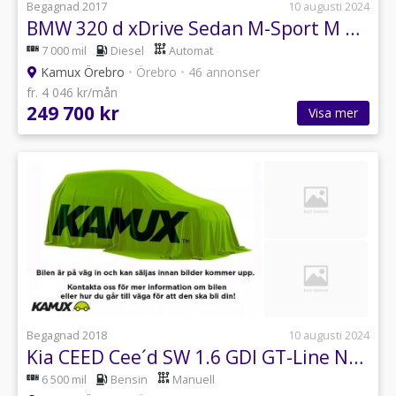
Begagnad 2017
10 augusti 2024
BMW 320 d xDrive Sedan M-Sport M Aerodynamics 190hk
7 000 mil
Diesel
Automat
Kamux Örebro
•
Örebro
•
46 annonser
fr. 4 046 kr/mån
249 700 kr
Visa mer
Begagnad 2018
10 augusti 2024
Kia CEED Cee´d SW 1.6 GDI GT-Line Navi M-Värmare 135hk
6 500 mil
Bensin
Manuell