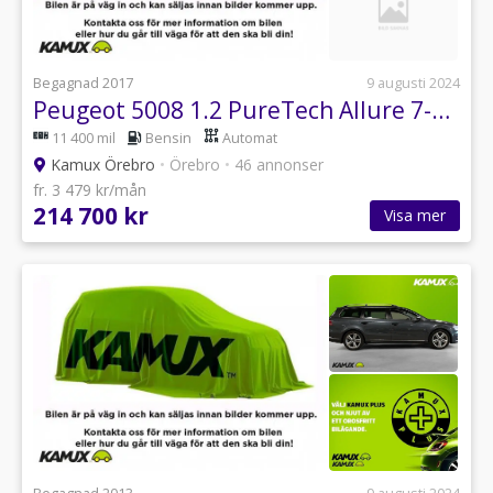
Begagnad 2017
9 augusti 2024
Peugeot 5008 1.2 PureTech Allure 7-Sits Panorama 130hk
11 400 mil
Bensin
Automat
Kamux Örebro
•
Örebro
•
46 annonser
fr. 3 479 kr/mån
214 700 kr
Visa mer