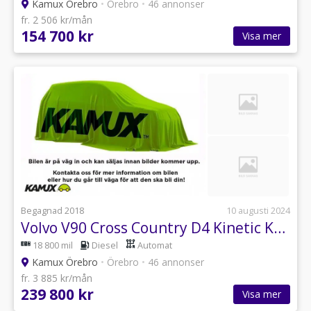
Kamux Örebro
•
Örebro
•
46 annonser
fr. 2 506 kr/mån
154 700 kr
Visa mer
Begagnad 2018
10 augusti 2024
Volvo V90 Cross Country D4 Kinetic Keyless VoC Drag AWD 190hk
18 800 mil
Diesel
Automat
Kamux Örebro
•
Örebro
•
46 annonser
fr. 3 885 kr/mån
239 800 kr
Visa mer