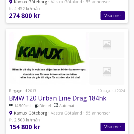
Kamux Göteborg
•
Västra Götaland
•
55 annonser
fr. 4 452 kr/mån
274 800 kr
Visa mer
Begagnad 2013
10 augusti 2024
BMW 120 Urban Line Drag 184hk
14 500 mil
Diesel
Automat
Kamux Göteborg
•
Västra Götaland
•
55 annonser
fr. 2 508 kr/mån
154 800 kr
Visa mer