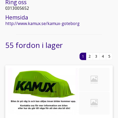
Ring oss
0313005652
Hemsida
http://www.kamux.se/kamux-goteborg
55 fordon i lager
1
2
3
4
5