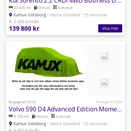
Kia Sorento 2.2 CRDi 4WD Business Drag 197hk
20 400 mil
Diesel
Automat
Kamux Göteborg
•
Västra Götaland
•
55 annonser
fr. 2 265 kr/mån
139 800 kr
Visa mer
Begagnad 2018
10 augusti 2024
Volvo S90 D4 Advanced Edition Momentum
9 100 mil
Diesel
Automat
Kamux Göteborg
•
Västra Götaland
•
55 annonser
fr. 4 452 kr/mån