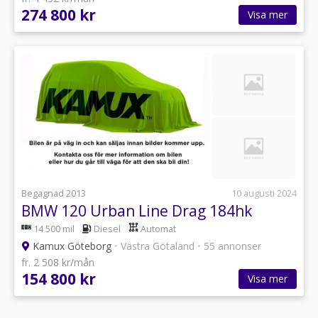
274 800 kr
Visa mer
Begagnad 2013
10 augusti 2024
BMW 120 Urban Line Drag 184hk
14 500 mil
Diesel
Automat
Kamux Göteborg
•
Västra Götaland
•
55 annonser
fr. 2 508 kr/mån
154 800 kr
Visa mer