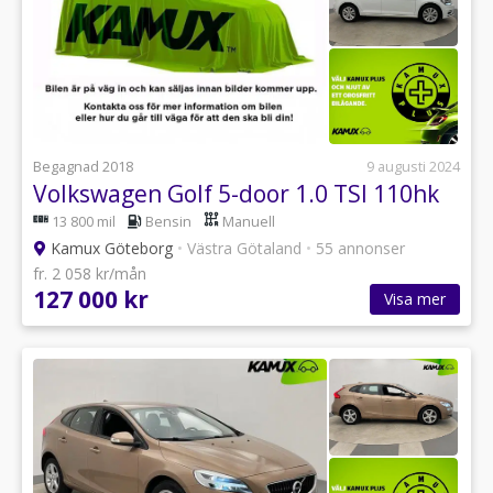
Begagnad 2018
9 augusti 2024
Volkswagen Golf 5-door 1.0 TSI 110hk
13 800 mil
Bensin
Manuell
Kamux Göteborg
•
Västra Götaland
•
55 annonser
fr. 2 058 kr/mån
127 000 kr
Visa mer