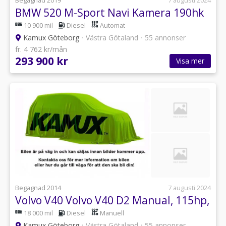
Begagnad 2019
7 augusti 2024
BMW 520 M-Sport Navi Kamera 190hk
10 900 mil
Diesel
Automat
Kamux Göteborg
•
Västra Götaland
•
55 annonser
fr. 4 762 kr/mån
293 900 kr
Visa mer
Begagnad 2014
7 augusti 2024
Volvo V40 Volvo V40 D2 Manual, 115hp,
18 000 mil
Diesel
Manuell
Kamux Göteborg
•
Västra Götaland
•
55 annonser