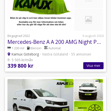
Begagnad 2022
6 augusti 2024
Mercedes-Benz A A 200 AMG Night Pano Wide HuD Lågmil 163hk
1 200 mil
Bensin
Automat
Kamux Göteborg
•
Västra Götaland
•
55 annonser
fr. 5 505 kr/mån
339 800 kr
Visa mer