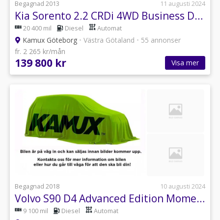
Begagnad 2013
11 augusti 2024
Kia Sorento 2.2 CRDi 4WD Business Drag 197hk
20 400 mil
Diesel
Automat
Kamux Göteborg
•
Västra Götaland
•
55 annonser
fr. 2 265 kr/mån
139 800 kr
Visa mer
Begagnad 2018
10 augusti 2024
Volvo S90 D4 Advanced Edition Momentum
9 100 mil
Diesel
Automat