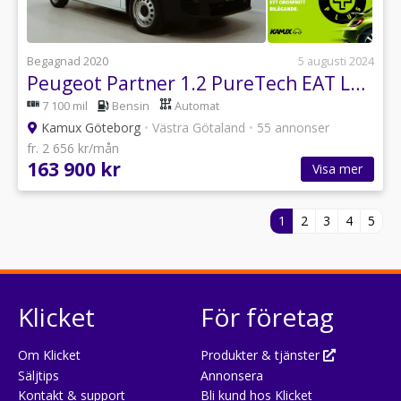
Begagnad 2020
5 augusti 2024
Peugeot Partner 1.2 PureTech EAT L1H1 5,99% 130hk
7 100 mil
Bensin
Automat
Kamux Göteborg
•
Västra Götaland
•
55 annonser
fr. 2 656 kr/mån
163 900 kr
Visa mer
1
2
3
4
5
Klicket
För företag
Om Klicket
Produkter & tjänster
Säljtips
Annonsera
Kontakt & support
Bli kund hos Klicket