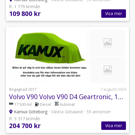
fr. 1 779 kr/mån
109 800 kr
Visa mer
Begagnad 2017
7 augusti 2024
Volvo V90 Volvo V90 D4 Geartronic, 190hp,
17 500 mil
Diesel
Automat
Kamux Göteborg
•
Västra Götaland
•
55 annonser
fr. 3 317 kr/mån
204 700 kr
Visa mer