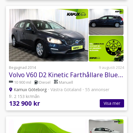
Begagnad 2014
9 augusti 2024
Volvo V60 D2 Kinetic Farthållare Bluetooth 115hk
10 900 mil
Diesel
Manuell
Kamux Göteborg
•
Västra Götaland
•
55 annonser
fr. 2 153 kr/mån
132 900 kr
Visa mer