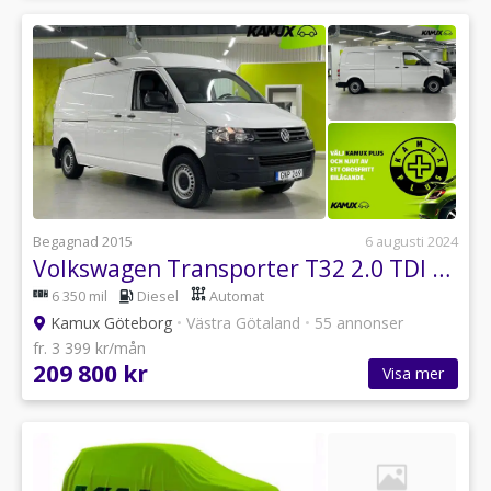
Begagnad 2015
6 augusti 2024
Volkswagen Transporter T32 2.0 TDI 5.99% DSG MOMS 140hk
6 350 mil
Diesel
Automat
Kamux Göteborg
•
Västra Götaland
•
55 annonser
fr. 3 399 kr/mån
209 800 kr
Visa mer