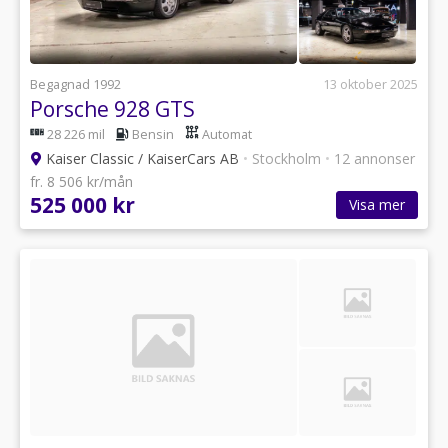
Begagnad 1992
13 oktober 2025
Porsche 928 GTS
28 226 mil
Bensin
Automat
Kaiser Classic / KaiserCars AB
•
Stockholm
•
12 annonser
fr. 8 506 kr/mån
525 000 kr
Visa mer