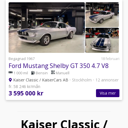
Begagnad 1967
18 februari
Ford Mustang Shelby GT 350 4.7 V8
1 000 mil
Bensin
Manuell
Kaiser Classic / KaiserCars AB
•
Stockholm
•
12 annonser
fr. 58 246 kr/mån
3 595 000 kr
Visa mer
Kaiser Classic /