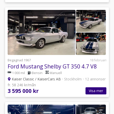
Begagnad 1967
18 februari
Ford Mustang Shelby GT 350 4.7 V8
1 000 mil
Bensin
Manuell
Kaiser Classic / KaiserCars AB
•
Stockholm
•
12 annonser
fr. 58 246 kr/mån
3 595 000 kr
Visa mer