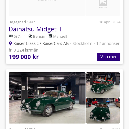
Begagnad 1997
16 april 2024
Daihatsu Midget II
637 mil
Bensin
Manuell
Kaiser Classic / KaiserCars AB
•
Stockholm
•
12 annonser
fr. 3 224 kr/mån
199 000 kr
Visa mer