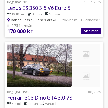
Begagnad 2016
18 juni 2025
Lexus ES 350 3.5 V6 Euro 5
10 183 mil
Bensin
Automat
Kaiser Classic / KaiserCars AB
•
Stockholm
•
12 annonser
fr. 2 754 kr/mån
170 000 kr
Visa mer
Begagnad 1980
13 maj 2025
Ferrari 308 Dino GT4 3.0 V8
633 mil
Bensin
Manuell