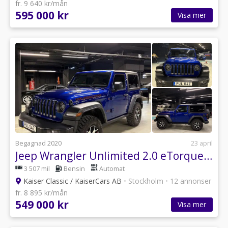
fr. 9 640 kr/mån
595 000 kr
Visa mer
Begagnad 2020
23 april
Jeep Wrangler Unlimited 2.0 eTorque 4WD Euro 6
3 507 mil
Bensin
Automat
Kaiser Classic / KaiserCars AB
•
Stockholm
•
12 annonser
fr. 8 895 kr/mån
549 000 kr
Visa mer