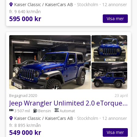
Kaiser Classic / KaiserCars AB
•
Stockholm
•
12 annonser
fr. 9 640 kr/mån
595 000 kr
Visa mer
Begagnad 2020
23 april
Jeep Wrangler Unlimited 2.0 eTorque 4WD Euro 6
3 507 mil
Bensin
Automat
Kaiser Classic / KaiserCars AB
•
Stockholm
•
12 annonser
fr. 8 895 kr/mån
549 000 kr
Visa mer