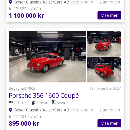
Kaiser Classic / KaiserCars AB
•
Stockholm
•
12 annonser
fr. 17 822 kr/mån
1 100 000 kr
Visa mer
Begagnad 1965
13 november 2024
Porsche 356 1600 Coupé
7 930 mil
Bensin
Manuell
Kaiser Classic / KaiserCars AB
•
Stockholm
•
12 annonser
fr. 14 501 kr/mån
895 000 kr
Visa mer