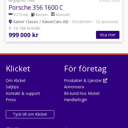
Begagnad 1964
9 mars 2024
Porsche 356 1600 C
9 273 mil
Bensin
Manuell
Kaiser Classic / KaiserCars AB
•
Stockholm
•
12 annonser
fr. 16 186 kr/mån
999 000 kr
Visa mer
Klicket
För företag
Om Klicket
Produkter & tjänster
Säljtips
Annonsera
Kontakt & support
Bli kund hos Klicket
Press
Handlarlogin
Tyck till om Klicket