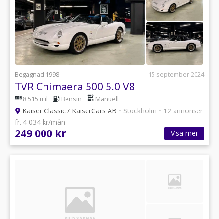
Begagnad 1998
15 september 2024
TVR Chimaera 500 5.0 V8
8 515 mil
Bensin
Manuell
Kaiser Classic / KaiserCars AB
•
Stockholm
•
12 annonser
fr. 4 034 kr/mån
249 000 kr
Visa mer