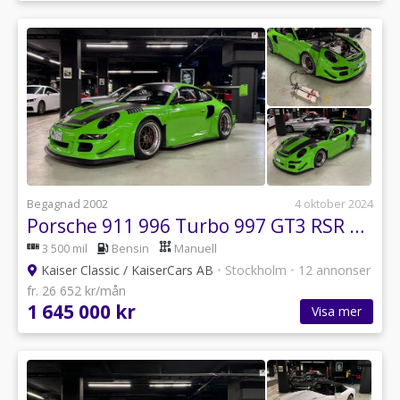
Begagnad 2002
4 oktober 2024
Porsche 911 996 Turbo 997 GT3 RSR Twin turbo
3 500 mil
Bensin
Manuell
Kaiser Classic / KaiserCars AB
•
Stockholm
•
12 annonser
fr. 26 652 kr/mån
1 645 000 kr
Visa mer