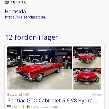
08-15 15 35
Hemsida
https://kaiserclassic.se/
12 fordon i lager
Begagnad 1967
30 juni
Pontiac GTO Cabriolet 6.6 V8 Hydra-Matic
8 857 mil
Bensin
Automat