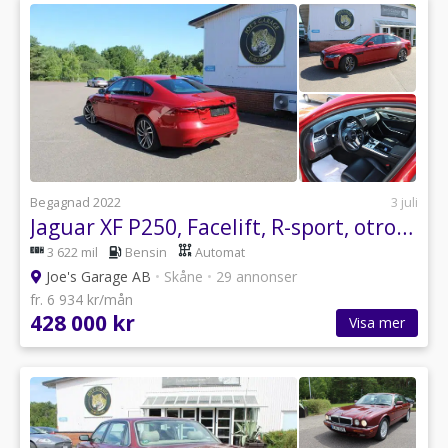
Begagnad 2022
3 juli
Jaguar XF P250, Facelift, R-sport, otroligt snygg!
3 622 mil
Bensin
Automat
Joe's Garage AB
•
Skåne
•
29 annonser
fr. 6 934 kr/mån
428 000 kr
Visa mer