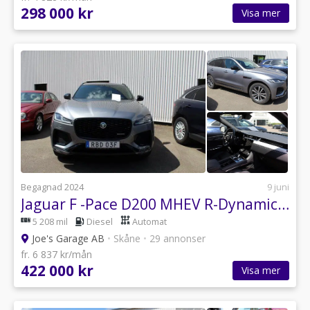
298 000 kr
Visa mer
Begagnad 2024
9 juni
Jaguar F -Pace D200 MHEV R-Dynamic, mkt fin, fabriksgaranti
5 208 mil
Diesel
Automat
Joe's Garage AB
•
Skåne
•
29 annonser
fr. 6 837 kr/mån
422 000 kr
Visa mer