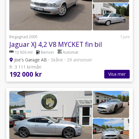
Begagnad 2005
7 juni
Jaguar XJ 4,2 V8 MYCKET fin bil
13 926 mil
Bensin
Automat
Joe's Garage AB
•
Skåne
•
29 annonser
fr. 3 111 kr/mån
192 000 kr
Visa mer