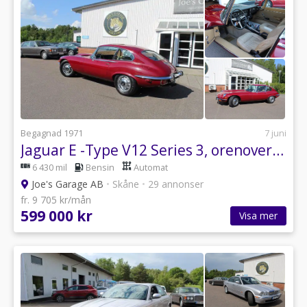
Begagnad 1971
7 juni
Jaguar E -Type V12 Series 3, orenoverad originalbil, mkt påkostad
6 430 mil
Bensin
Automat
Joe's Garage AB
•
Skåne
•
29 annonser
fr. 9 705 kr/mån
599 000 kr
Visa mer