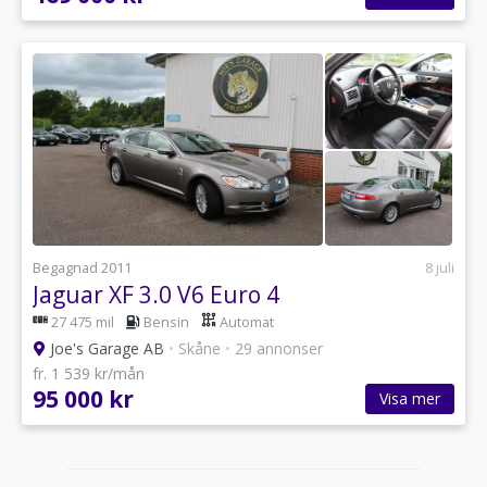
Begagnad 2011
8 juli
Jaguar XF 3.0 V6 Euro 4
27 475 mil
Bensin
Automat
Joe's Garage AB
•
Skåne
•
29 annonser
fr. 1 539 kr/mån
95 000 kr
Visa mer