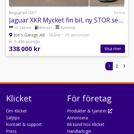
Begagnad 2007
30 maj
Jaguar XKR Mycket fin bil, ny STOR service, 416 hk
10 344 mil
Bensin
Automat
Joe's Garage AB
•
Skåne
•
29 annonser
fr. 5 476 kr/mån
338 000 kr
Visa mer
1
2
3
Klicket
För företag
Om Klicket
Produkter & tjänster
Säljtips
Annonsera
Kontakt & support
Bli kund hos Klicket
Press
Handlarlogin