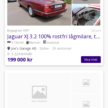
Begagnad 1997
26 juni
Jaguar XJ 3.2 100% rostfri lågmilare, totalt genomgången
9 136 mil
Bensin
Automat
Joe's Garage AB
•
Skåne
•
29 annonser
fr. 3 224 kr/mån
199 000 kr
Visa mer