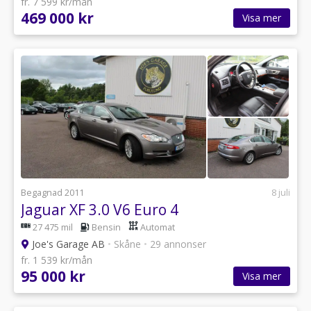
fr. 7 599 kr/mån
469 000 kr
Visa mer
Begagnad 2011
8 juli
Jaguar XF 3.0 V6 Euro 4
27 475 mil
Bensin
Automat
Joe's Garage AB
•
Skåne
•
29 annonser
fr. 1 539 kr/mån
95 000 kr
Visa mer