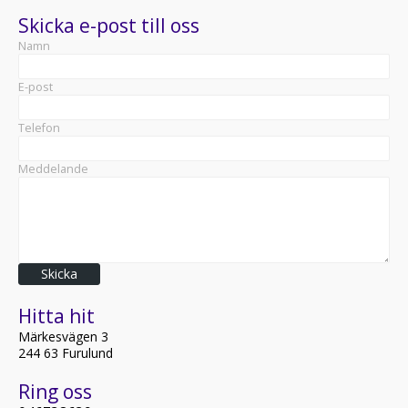
Skicka e-post till oss
Namn
E-post
Telefon
Meddelande
Skicka
Hitta hit
Märkesvägen 3
244 63 Furulund
Ring oss