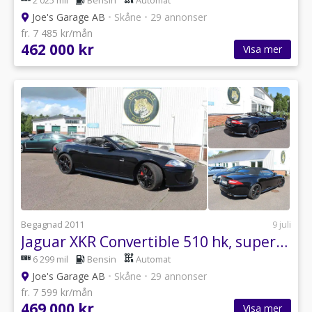
2 025 mil
Bensin
Automat
Joe's Garage AB
•
Skåne
•
29 annonser
fr. 7 485 kr/mån
462 000 kr
Visa mer
Begagnad 2011
9 juli
Jaguar XKR Convertible 510 hk, superskick
6 299 mil
Bensin
Automat
Joe's Garage AB
•
Skåne
•
29 annonser
fr. 7 599 kr/mån
469 000 kr
Visa mer