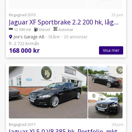
Begagnad 2013
25 juni
Jaguar XF Sportbrake 2.2 200 hk, lågmil, ny kamrem, extremt fin
12 390 mil
Diesel
Automat
Joe's Garage AB
•
Skåne
•
29 annonser
fr. 2 722 kr/mån
168 000 kr
Visa mer
Begagnad 2011
24 juni
Jaguar XJ 5.0 V8 385 hk, Portfolio, mkt fin och völskött, nyserv