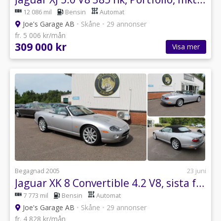
12 086 mil
Bensin
Automat
Joe's Garage AB
•
Skåne
•
29 annonser
fr. 5 006 kr/mån
309 000 kr
Visa mer
Begagnad 2005
23 juni
Jaguar XK 8 Convertible 4.2 V8, sista faceliften, fin bil!
7 773 mil
Bensin
Automat
Joe's Garage AB
•
Skåne
•
29 annonser
fr. 4 828 kr/mån