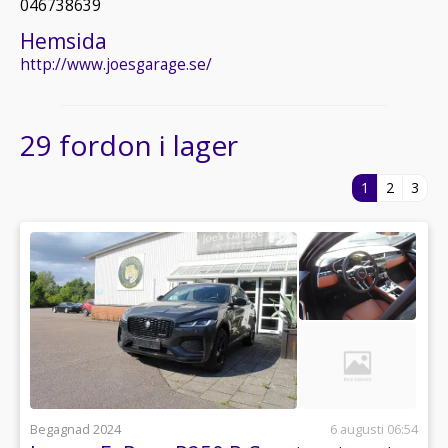
046738639
Hemsida
http://www.joesgarage.se/
29 fordon i lager
1
2
3
Begagnad 2024
6 augusti 06:54