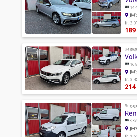
14 
JM'
fr. 3 
189
Begag
Vol
16 
JM'
fr. 3 
214
Begag
Ren
9 98
JM'
fr. 1 