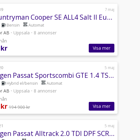
19
7 maj
Mini Countryman Cooper SE ALL4 Salt II Euro 6
Bensin
Automat
or AB
•
Uppsala
•
8 annonser
/mån
 kr
Visa mer
20
5 maj
Volkswagen Passat Sportscombi GTE 1.4 TSI ACT OPF GTE Euro 6 MOMS
Hybrid el/bensin
Automat
or AB
•
Uppsala
•
8 annonser
/mån
 kr
Visa mer
194 900 kr
21
5 maj
Volkswagen Passat Alltrack 2.0 TDI DPF SCR 4Motion Alltrack Drag Moms