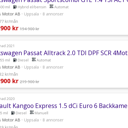
400 mil
Hybrid el/bensin
Automat
s Motor AB
•
Uppsala
•
8 annonser
077 kr/mån
 900 kr
194 900 kr
nad 2021
kswagen Passat Alltrack 2.0 TDI DPF SCR 4Mo
955 mil
Diesel
Automat
s Motor AB
•
Uppsala
•
8 annonser
482 kr/mån
 900 kr
219 900 kr
nad 2020
ault Kangoo Express 1.5 dCi Euro 6 Backka
5 mil
Diesel
Manuell
s Motor AB
•
Uppsala
•
8 annonser
619 kr/mån