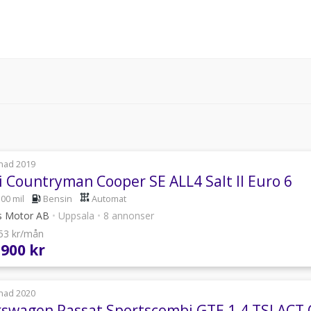
nad 2019
i Countryman Cooper SE ALL4 Salt II Euro 6
100 mil
Bensin
Automat
s Motor AB
•
Uppsala
•
8 annonser
753 kr/mån
 900 kr
nad 2020
kswagen Passat Sportscombi GTE 1.4 TSI AC