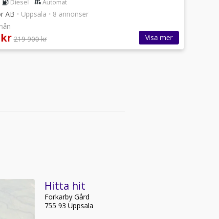
Diesel
Automat
or AB
•
Uppsala
•
8 annonser
/mån
 kr
Visa mer
219 900 kr
Hitta hit
Forkarby Gård
755 93 Uppsala