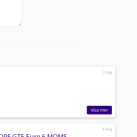
7 maj
Visa mer
5 maj
T OPF GTE Euro 6 MOMS