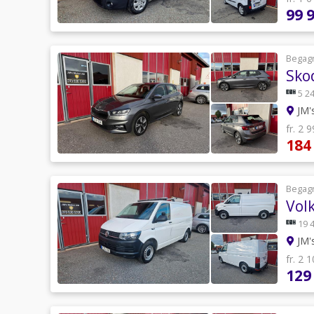
99 
Begag
Skod
5 24
JM'
fr. 2 
184
Begag
Vol
19 
JM'
fr. 2 
129