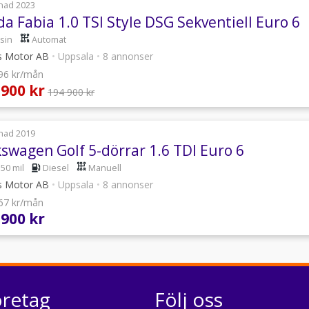
nad 2023
a Fabia 1.0 TSI Style DSG Sekventiell Euro 6
sin
Automat
s Motor AB
•
Uppsala
•
8 annonser
996 kr/mån
 900 kr
194 900 kr
nad 2019
kswagen Golf 5-dörrar 1.6 TDI Euro 6
550 mil
Diesel
Manuell
s Motor AB
•
Uppsala
•
8 annonser
267 kr/mån
 900 kr
öretag
Följ oss