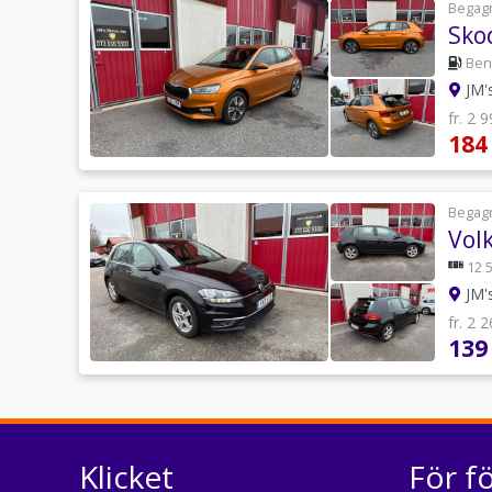
Begag
Skod
Ben
JM'
fr. 2 
184
Begag
Vol
12 
JM'
fr. 2 
139
Klicket
För f