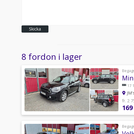
Skicka
8 fordon i lager
Begag
Min
17 
JM'
fr. 2 
169
Begag
Vol