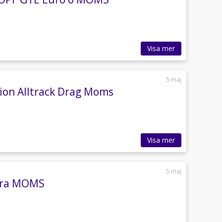
Visa mer
5 maj
tion Alltrack Drag Moms
Visa mer
5 maj
mera MOMS