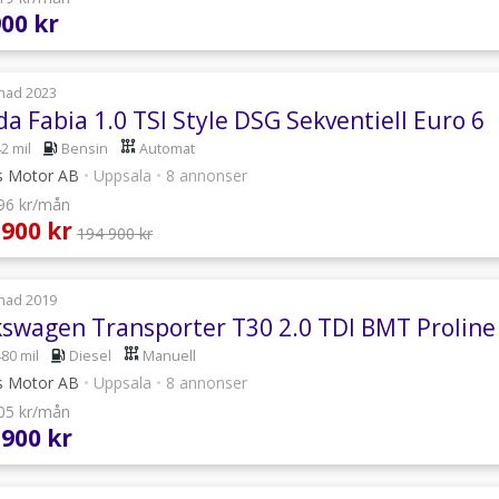
900 kr
nad 2023
a Fabia 1.0 TSI Style DSG Sekventiell Euro 6
2 mil
Bensin
Automat
s Motor AB
•
Uppsala
•
8 annonser
996 kr/mån
 900 kr
194 900 kr
nad 2019
kswagen Transporter T30 2.0 TDI BMT Proline
480 mil
Diesel
Manuell
s Motor AB
•
Uppsala
•
8 annonser
105 kr/mån
 900 kr