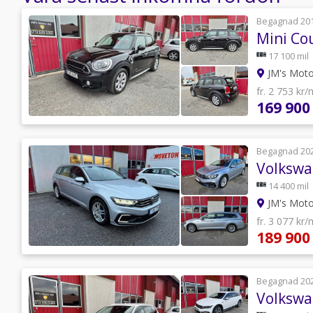
Begagnad 20
17 100 mil
JM's Mot
fr. 2 753 kr
169 900
Begagnad 20
14 400 mil
JM's Mot
fr. 3 077 kr
189 900
Begagnad 20