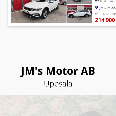
16 955 mil
JM's Mot
fr. 3 482 kr
214 900
JM's Motor AB
Uppsala