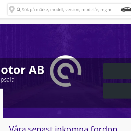
Sök på märke, modell, version, modellår, reg.nr
Motor AB
psala
Våra senast inkomna fordon