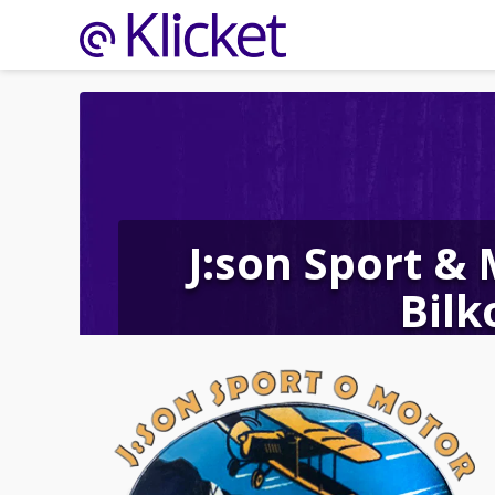
J:son Sport &
Bilk
S