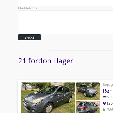
Meddelande
Skicka
21 fordon i lager
Begag
Ren
5 70
J:so
fr. 78