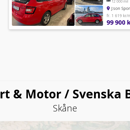
12 000 mil
J:son Spor
fr. 1 619 kr
99 900 
rt & Motor / Svenska 
Skåne