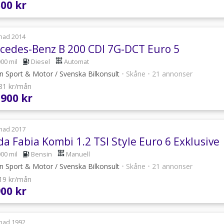
500 kr
nad 2014
cedes-Benz B 200 CDI 7G-DCT Euro 5
000 mil
Diesel
Automat
n Sport & Motor / Svenska Bilkonsult
•
Skåne
•
21 annonser
781 kr/mån
 900 kr
nad 2017
a Fabia Kombi 1.2 TSI Style Euro 6 Exklusive
000 mil
Bensin
Manuell
n Sport & Motor / Svenska Bilkonsult
•
Skåne
•
21 annonser
619 kr/mån
900 kr
nad 1992