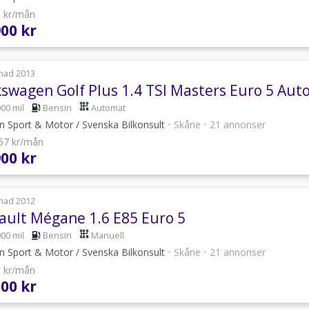
6 kr/mån
900 kr
nad 2013
kswagen Golf Plus 1.4 TSI Masters Euro 5 Au
000 mil
Bensin
Automat
n Sport & Motor / Svenska Bilkonsult
•
Skåne
•
21 annonser
457 kr/mån
900 kr
nad 2012
ault Mégane 1.6 E85 Euro 5
000 mil
Bensin
Manuell
n Sport & Motor / Svenska Bilkonsult
•
Skåne
•
21 annonser
8 kr/mån
000 kr