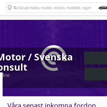
Sök på märke, modell, version, modellår, reg.nr
 Motor / Svenska
onsult
kåne
Våra senast inkomna fordon