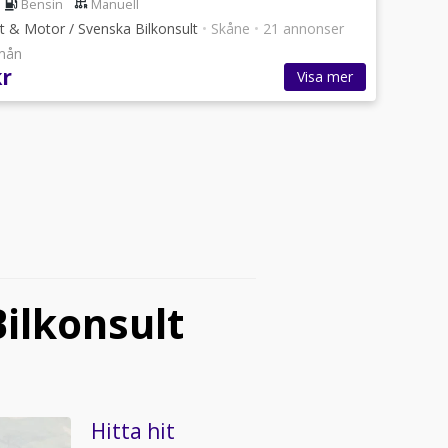
Bensin
Manuell
t & Motor / Svenska Bilkonsult
•
Skåne
•
21 annonser
/mån
kr
Visa mer
Bilkonsult
Hitta hit