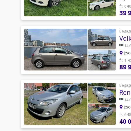
fr. 64
39 
Begag
Vol
14 
J:so
fr. 1 
89 
Begag
Ren
14 
J:so
fr. 64
40 