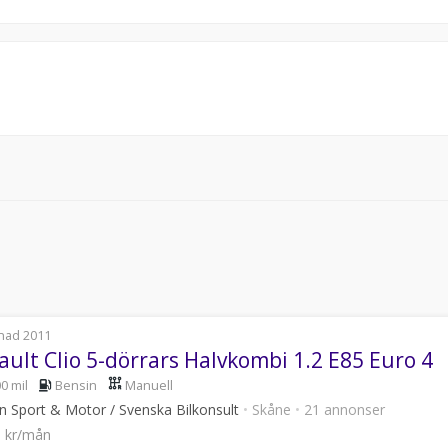
nad 2011
ault Clio 5-dörrars Halvkombi 1.2 E85 Euro 4
0 mil
Bensin
Manuell
n Sport & Motor / Svenska Bilkonsult
•
Skåne
•
21 annonser
6 kr/mån