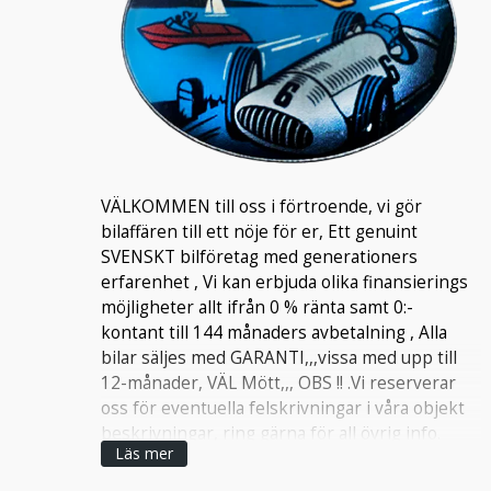
VÄLKOMMEN till oss i förtroende, vi gör
bilaffären till ett nöje för er, Ett genuint
SVENSKT bilföretag med generationers
erfarenhet , Vi kan erbjuda olika finansierings
möjligheter allt ifrån 0 % ränta samt 0:-
kontant till 144 månaders avbetalning , Alla
bilar säljes med GARANTI,,,vissa med upp till
12-månader, VÄL Mött,,, OBS !! .Vi reserverar
oss för eventuella felskrivningar i våra objekt
beskrivningar, ring gärna för all övrig info.
Läs mer
Kristian 0705-474035 / Martin 0705-474034