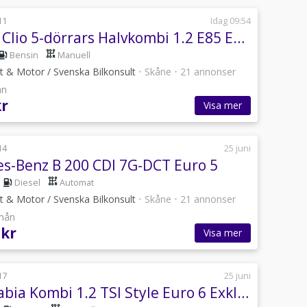
11
Idag 09:54
Renault Clio 5-dörrars Halvkombi 1.2 E85 Euro 4
Bensin
Manuell
t & Motor / Svenska Bilkonsult
•
Skåne
•
21 annonser
ån
kr
Visa mer
14
25 juni
s-Benz B 200 CDI 7G-DCT Euro 5
Diesel
Automat
t & Motor / Svenska Bilkonsult
•
Skåne
•
21 annonser
/mån
 kr
Visa mer
17
25 juni
Skoda Fabia Kombi 1.2 TSI Style Euro 6 Exklusive