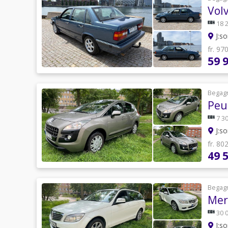
Vol
18 
J:so
fr. 97
59 
Begag
Peu
7 30
J:so
fr. 80
49 
Begag
Mer
30 
J:so