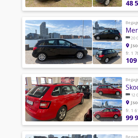
48 
Begag
Mer
20 
J:so
fr. 1 
109
Begag
Skod
12 
J:so
fr. 1 
99 
Begag