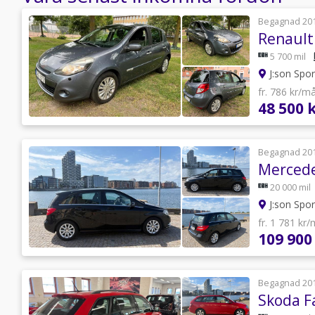
Begagnad 20
5 700 mil
J:son Spor
fr. 786 kr/m
48 500 
Begagnad 20
Mercede
20 000 mil
J:son Spor
fr. 1 781 kr
109 900
Begagnad 20