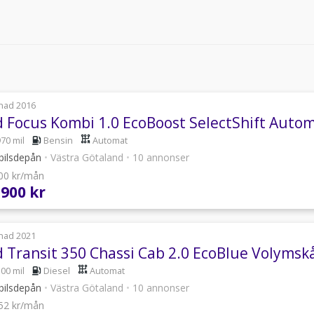
nad 2016
d Focus Kombi 1.0 EcoBoost SelectShift Auto
970 mil
Bensin
Automat
bilsdepån
•
Västra Götaland
•
10 annonser
700 kr/mån
 900 kr
nad 2021
d Transit 350 Chassi Cab 2.0 EcoBlue Volyms
300 mil
Diesel
Automat
bilsdepån
•
Västra Götaland
•
10 annonser
852 kr/mån