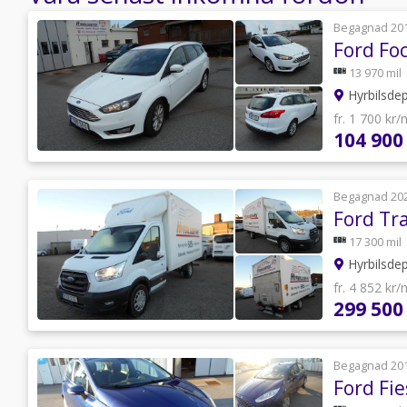
Begagnad 20
13 970 mil
Hyrbilsde
fr. 1 700 kr
104 900
Begagnad 20
17 300 mil
Hyrbilsde
fr. 4 852 kr
299 500
Begagnad 20