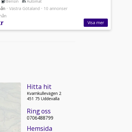
Bensin
Automat
pån
•
Västra Götaland
•
10 annonser
/mån
kr
Visa mer
Hitta hit
Kvarnkullevägen 2
451 75 Uddevalla
Ring oss
0706488799
Hemsida