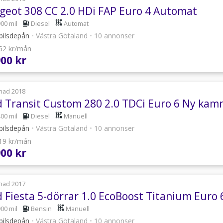
geot 308 CC 2.0 HDi FAP Euro 4 Automat
900 mil
Diesel
Automat
bilsdepån
•
Västra Götaland
•
10 annonser
052 kr/mån
900 kr
nad 2018
d Transit Custom 280 2.0 TDCi Euro 6 Ny ka
400 mil
Diesel
Manuell
bilsdepån
•
Västra Götaland
•
10 annonser
619 kr/mån
900 kr
nad 2017
d Fiesta 5-dörrar 1.0 EcoBoost Titanium Euro 
900 mil
Bensin
Manuell
bilsdepån
•
Västra Götaland
•
10 annonser