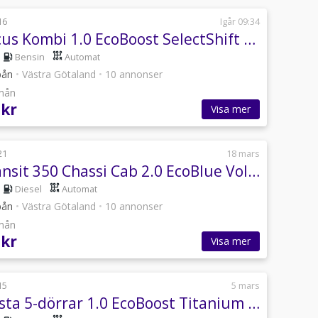
16
Igår 09:34
Ford Focus Kombi 1.0 EcoBoost SelectShift Automat Titanium Euro 6
Bensin
Automat
pån
•
Västra Götaland
•
10 annonser
/mån
 kr
Visa mer
21
18 mars
Ford Transit 350 Chassi Cab 2.0 EcoBlue Volymskåp Euro 6 Ny kamrem
Diesel
Automat
pån
•
Västra Götaland
•
10 annonser
/mån
 kr
Visa mer
15
5 mars
Ford Fiesta 5-dörrar 1.0 EcoBoost Titanium Euro 6 NYBYTT KAMREM