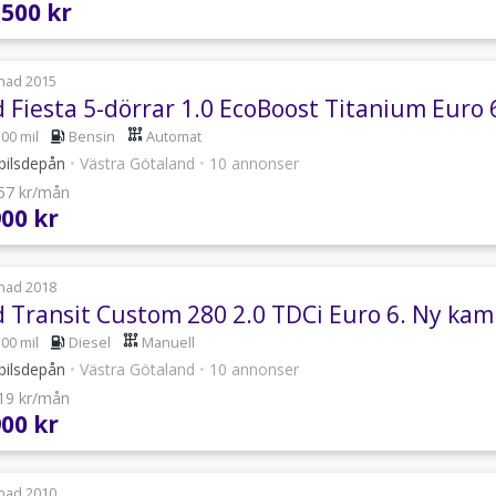
 500 kr
nad 2015
d Fiesta 5-dörrar 1.0 EcoBoost Titanium Eu
500 mil
Bensin
Automat
bilsdepån
•
Västra Götaland
•
10 annonser
457 kr/mån
900 kr
nad 2018
d Transit Custom 280 2.0 TDCi Euro 6. Ny ka
500 mil
Diesel
Manuell
bilsdepån
•
Västra Götaland
•
10 annonser
619 kr/mån
900 kr
nad 2010