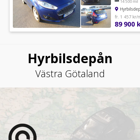
14 500 mil
Hyrbilsde
fr. 1 457 kr
89 900 
Hyrbilsdepån
Västra Götaland