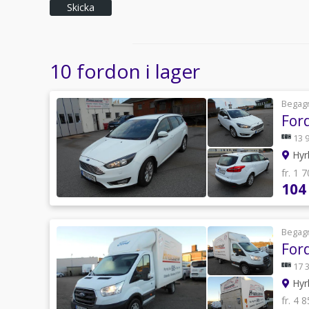
Skicka
10 fordon i lager
Begag
For
13 
Hyr
fr. 1 
104
Begag
For
17 
Hyr
fr. 4 