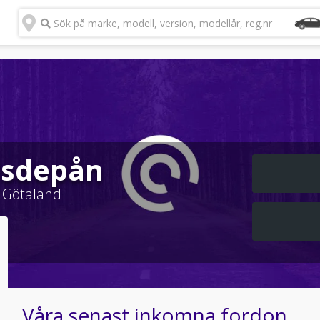
Sök på märke, modell, version, modellår, reg.nr
lsdepån
 Götaland
Våra senast inkomna fordon