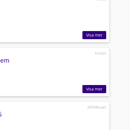
Visa mer
4 mars
mrem
Visa mer
28 februari
6