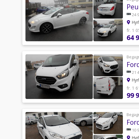
Peu
24 
Hyr
fr. 1 
64 
Begag
For
21 
Hyr
fr. 1 
99 
Begag
For
10 
Hyr