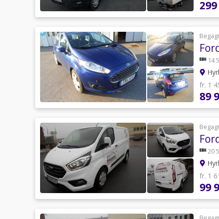
299
Begag
For
14 
Hyr
fr. 1 
89 
Begag
For
20 
Hyr
fr. 1 
99 
Begag