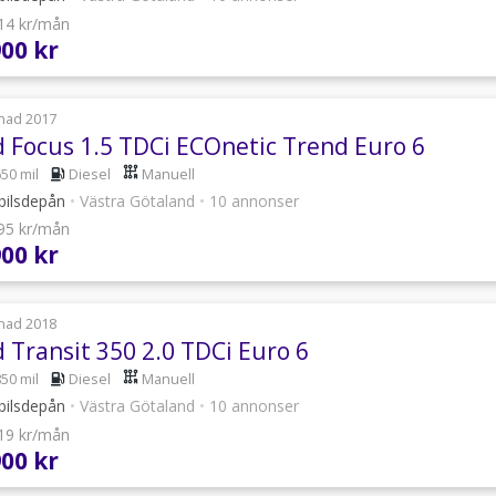
214 kr/mån
900 kr
nad 2017
d Focus 1.5 TDCi ECOnetic Trend Euro 6
650 mil
Diesel
Manuell
bilsdepån
•
Västra Götaland
•
10 annonser
295 kr/mån
900 kr
nad 2018
 Transit 350 2.0 TDCi Euro 6
850 mil
Diesel
Manuell
bilsdepån
•
Västra Götaland
•
10 annonser
619 kr/mån
900 kr