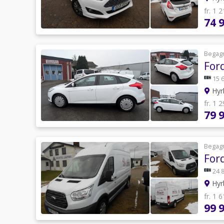
fr. 1 
74 
Begag
For
15 
Hyr
fr. 1 
79 
Begag
Ford
24 
Hyr
fr. 1 
99 