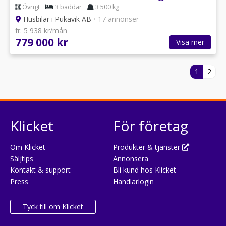
Övrigt
3 bäddar
3 500 kg
Husbilar i Pukavik AB
•
17 annonser
fr. 5 938 kr/mån
779 000 kr
Visa mer
1
2
Klicket
För företag
Om Klicket
Produkter & tjänster
Säljtips
Annonsera
Kontakt & support
Bli kund hos Klicket
Press
Handlarlogin
Tyck till om Klicket