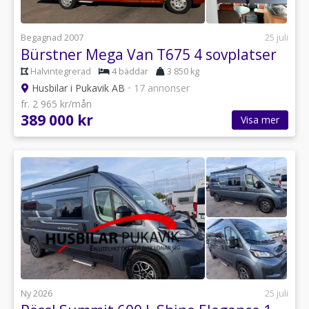
Begagnad 2007
25 juli
Bürstner Mega Van T675 4 sovplatser
Halvintegrerad
4 bäddar
3 850 kg
Husbilar i Pukavik AB
•
17 annonser
fr. 2 965 kr/mån
389 000 kr
Visa mer
Ny 2026
25 juli