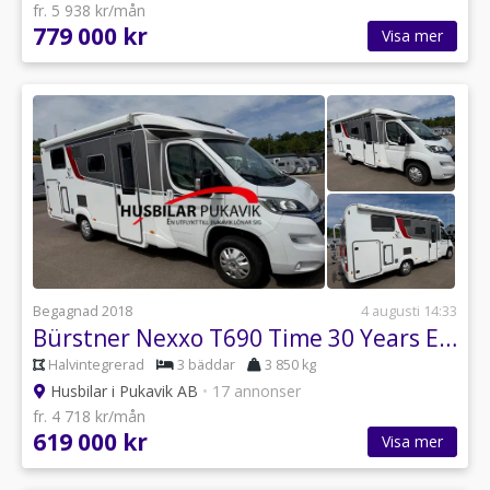
fr. 5 938 kr/mån
779 000 kr
Visa mer
Begagnad 2018
4 augusti 14:33
Bürstner Nexxo T690 Time 30 Years Edition Solcell drag
Halvintegrerad
3 bäddar
3 850 kg
Husbilar i Pukavik AB
•
17 annonser
fr. 4 718 kr/mån
619 000 kr
Visa mer