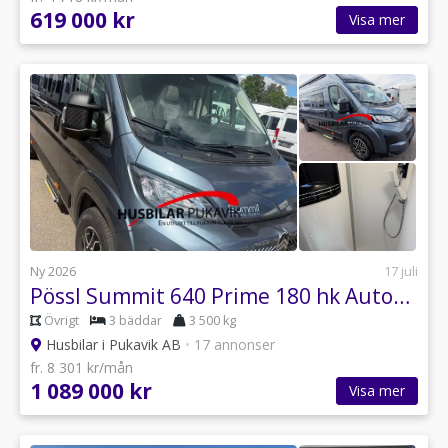
619 000 kr
Visa mer
Ny 2026
17 juli
Pössl Summit 640 Prime 180 hk Automat Nordic Edition
Övrigt
3 bäddar
3 500 kg
Husbilar i Pukavik AB
•
17 annonser
fr. 8 301 kr/mån
1 089 000 kr
Visa mer