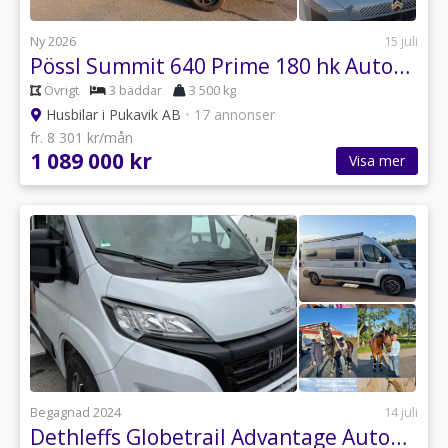
Ny 2026
15 juli
Pössl Summit 640 Prime 180 hk Automat Nordic Edition
Övrigt
3 bäddar
3 500 kg
Husbilar i Pukavik AB
•
17 annonser
fr. 8 301 kr/mån
1 089 000 kr
Visa mer
Begagnad 2024
14 juli
Dethleffs Globetrail Advantage Automat Solcell 800 mil