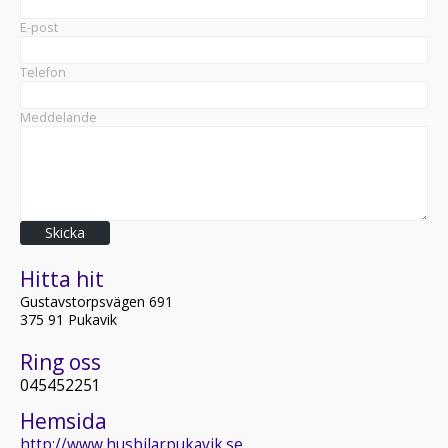
E-post
Telefon
Meddelande
Skicka
Hitta hit
Gustavstorpsvägen 691
375 91 Pukavik
Ring oss
045452251
Hemsida
http://www.husbilarpukavik.se