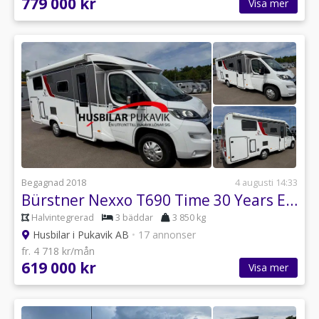
779 000 kr
Visa mer
Begagnad 2018
4 augusti 14:33
Bürstner Nexxo T690 Time 30 Years Edition Solcell drag
Halvintegrerad
3 bäddar
3 850 kg
Husbilar i Pukavik AB
•
17 annonser
fr. 4 718 kr/mån
619 000 kr
Visa mer