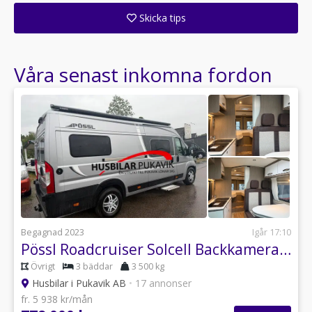
Skicka tips
Ange din väns e-postadress för att skicka ett tips om denna återförsäljare.
Våra senast inkomna fordon
Begagnad 2023
Igår 17:10
Pössl Roadcruiser Solcell Backkamera 1500 mil
Övrigt
3 bäddar
3 500 kg
Husbilar i Pukavik AB
•
17 annonser
fr. 5 938 kr/mån