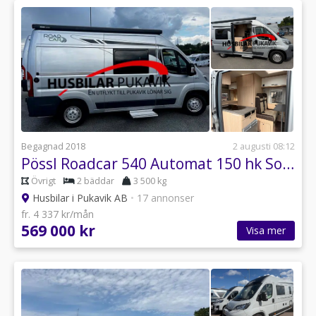
Begagnad 2018
2 augusti 08:12
Pössl Roadcar 540 Automat 150 hk Solcell Backkamera
Övrigt
2 bäddar
3 500 kg
Husbilar i Pukavik AB
•
17 annonser
fr. 4 337 kr/mån
569 000 kr
Visa mer