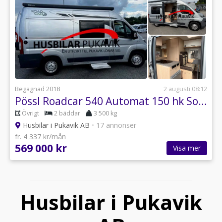
Begagnad 2018
2 augusti 08:12
Pössl Roadcar 540 Automat 150 hk Solcell Backkamera
Övrigt
2 bäddar
3 500 kg
Husbilar i Pukavik AB
•
17 annonser
fr. 4 337 kr/mån
569 000 kr
Visa mer
Husbilar i Pukavik