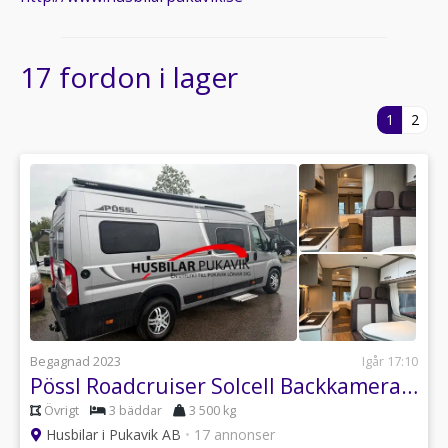
17 fordon i lager
1
2
Begagnad 2023
Igår 17:10
Pössl Roadcruiser Solcell Backkamera 1500 mil
Övrigt
3 bäddar
3 500 kg
Husbilar i Pukavik AB
•
17 annonser