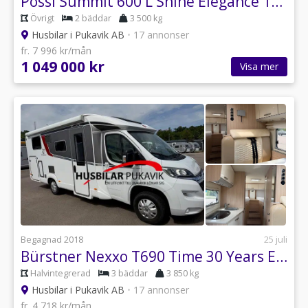
Pössl Summit 600 L Shine Elegance 180 hk Aut
Övrigt
2 bäddar
3 500 kg
Husbilar i Pukavik AB
•
17 annonser
fr. 7 996 kr/mån
1 049 000 kr
Visa mer
Begagnad 2018
25 juli
Bürstner Nexxo T690 Time 30 Years Edition Solcell drag
Halvintegrerad
3 bäddar
3 850 kg
Husbilar i Pukavik AB
•
17 annonser
fr. 4 718 kr/mån