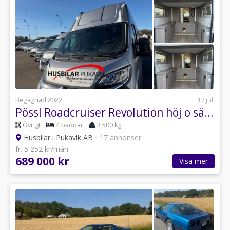
Begagnad 2022
17 juli
Pössl Roadcruiser Revolution höj o sänkbar säng bak
Övrigt
4 bäddar
3 500 kg
Husbilar i Pukavik AB
•
17 annonser
fr. 5 252 kr/mån
689 000 kr
Visa mer