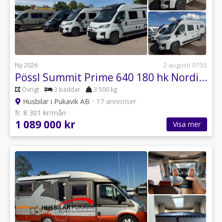
Ny 2026
2 augusti 07:55
Pössl Summit Prime 640 180 hk Nordic Ed.
Övrigt
3 bäddar
3 500 kg
Husbilar i Pukavik AB
•
17 annonser
fr. 8 301 kr/mån
1 089 000 kr
Visa mer