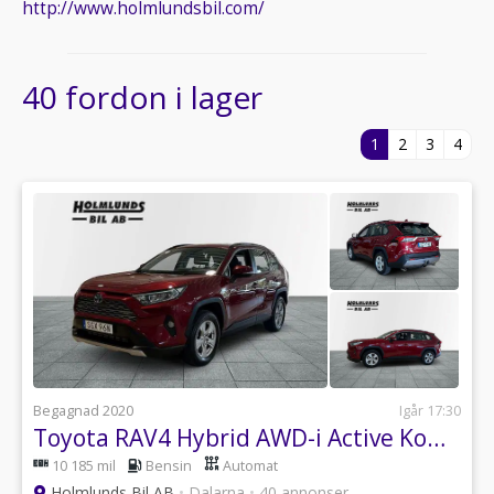
http://www.holmlundsbil.com/
40 fordon i lager
1
2
3
4
Begagnad 2020
Igår 17:30
Toyota RAV4 Hybrid AWD-i Active Komfort pkt Drag
10 185 mil
Bensin
Automat
Holmlunds Bil AB
•
Dalarna
•
40 annonser