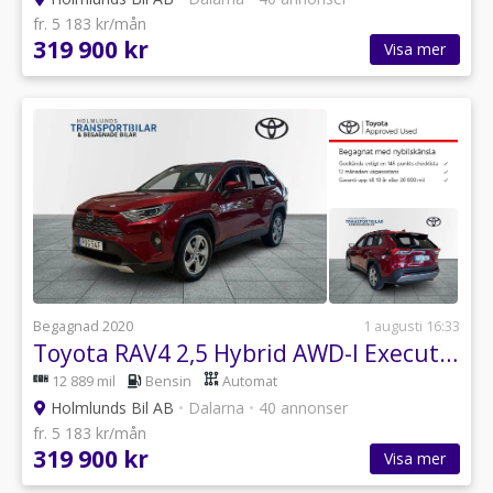
fr. 5 183 kr/mån
319 900 kr
Visa mer
Begagnad 2020
1 augusti 16:33
Toyota RAV4 2,5 Hybrid AWD-I Executive Premium Vinterhjul
12 889 mil
Bensin
Automat
Holmlunds Bil AB
•
Dalarna
•
40 annonser
fr. 5 183 kr/mån
319 900 kr
Visa mer