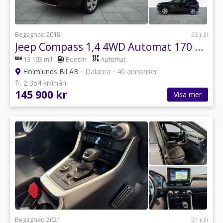
Begagnad 2018
23 juli
Jeep Compass 1,4 4WD Automat 170 hk V-hjul
13 193 mil
Bensin
Automat
Holmlunds Bil AB
•
Dalarna
•
40 annonser
fr. 2 364 kr/mån
145 900 kr
Visa mer
Begagnad 2021
21 juli