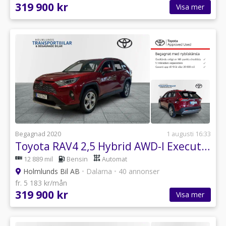
319 900 kr
Visa mer
Begagnad 2020
1 augusti 16:33
Toyota RAV4 2,5 Hybrid AWD-I Executive Premium Vinterhjul
12 889 mil
Bensin
Automat
Holmlunds Bil AB
•
Dalarna
•
40 annonser
fr. 5 183 kr/mån
319 900 kr
Visa mer