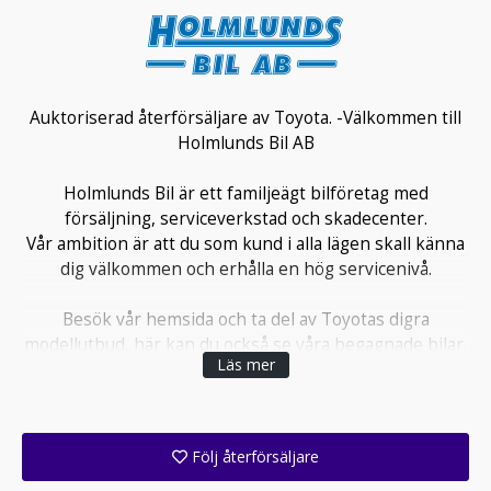
Auktoriserad återförsäljare av Toyota. -Välkommen till
Holmlunds Bil AB
Holmlunds Bil är ett familjeägt bilföretag med
försäljning, serviceverkstad och skadecenter.
Vår ambition är att du som kund i alla lägen skall känna
dig välkommen och erhålla en hög servicenivå.
Besök vår hemsida och ta del av Toyotas digra
modellutbud, här kan du också se våra begagnade bilar.
Läs mer
Söker du en begagnad Toyota erbjuder vi dig Toyotas
Kvalitets Garanti, allt för att du som kund skall känna
dig trygg i ditt val av bil. Läs mer om TKG på vår
hemsida.
Följ återförsäljare
Få ett e-postmeddelande när denna återförsäljare lagt upp en eller flera nya annonser i sitt lager!