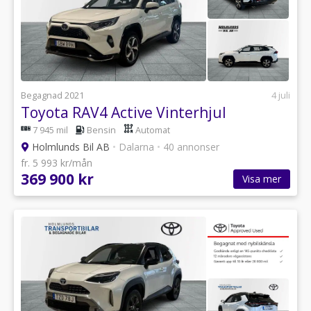
Begagnad 2021
4 juli
Toyota RAV4 Active Vinterhjul
7 945 mil
Bensin
Automat
Holmlunds Bil AB
•
Dalarna
•
40 annonser
fr. 5 993 kr/mån
369 900 kr
Visa mer