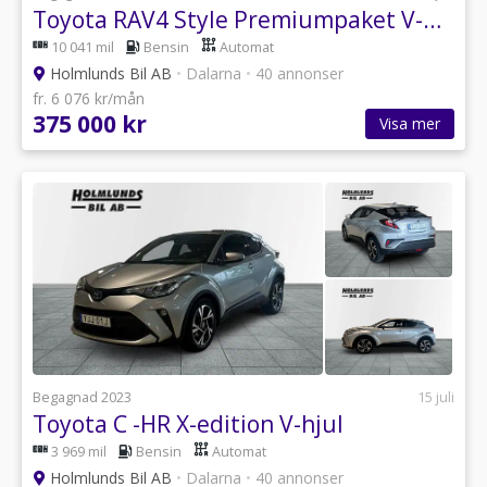
Toyota RAV4 Style Premiumpaket V-hjul Drag
10 041 mil
Bensin
Automat
Holmlunds Bil AB
•
Dalarna
•
40 annonser
fr. 6 076 kr/mån
375 000 kr
Visa mer
Begagnad 2023
15 juli
Toyota C -HR X-edition V-hjul
3 969 mil
Bensin
Automat
Holmlunds Bil AB
•
Dalarna
•
40 annonser