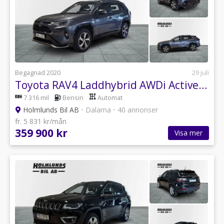
Begagnad 2020
29 juli
Toyota RAV4 Laddhybrid AWDi Active Drag V-hjul
7 316 mil
Bensin
Automat
Holmlunds Bil AB
•
Dalarna
•
40 annonser
fr. 5 831 kr/mån
359 900 kr
Visa mer