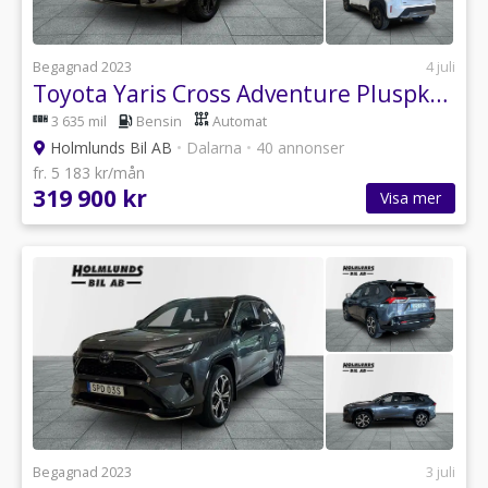
Begagnad 2023
4 juli
Toyota Yaris Cross Adventure Pluspkt JBL V-Hjul
3 635 mil
Bensin
Automat
Holmlunds Bil AB
•
Dalarna
•
40 annonser
fr. 5 183 kr/mån
319 900 kr
Visa mer
Begagnad 2023
3 juli