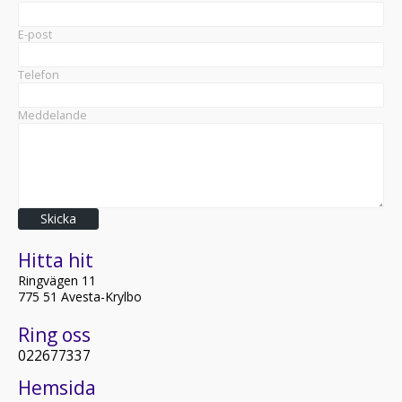
E-post
Telefon
Meddelande
Skicka
Hitta hit
Ringvägen 11
775 51 Avesta-Krylbo
Ring oss
022677337
Hemsida