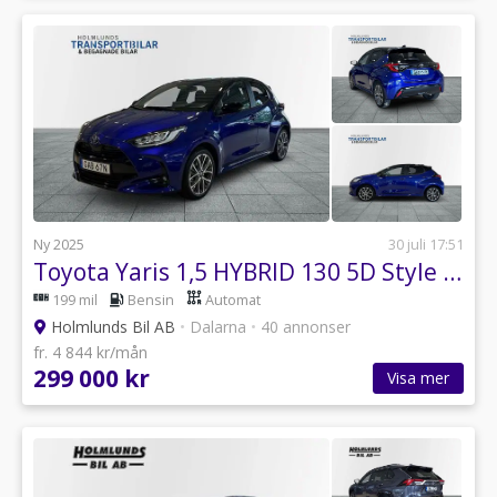
Ny 2025
30 juli 17:51
Toyota Yaris 1,5 HYBRID 130 5D Style Bi-tone
199 mil
Bensin
Automat
Holmlunds Bil AB
•
Dalarna
•
40 annonser
fr. 4 844 kr/mån
299 000 kr
Visa mer