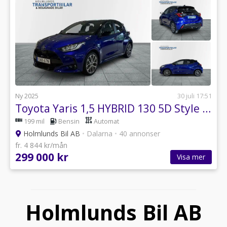
Ny 2025
30 juli 17:51
Toyota Yaris 1,5 HYBRID 130 5D Style Bi-tone
199 mil
Bensin
Automat
Holmlunds Bil AB
•
Dalarna
•
40 annonser
fr. 4 844 kr/mån
299 000 kr
Visa mer
Holmlunds Bil AB