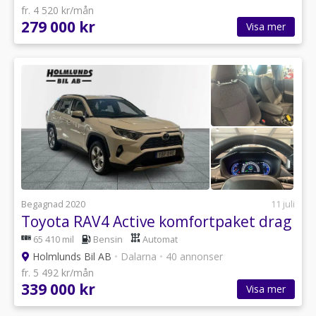
fr. 4 520 kr/mån
279 000 kr
Visa mer
Begagnad 2020
11 juli
Toyota RAV4 Active komfortpaket drag
65 410 mil
Bensin
Automat
Holmlunds Bil AB
•
Dalarna
•
40 annonser
fr. 5 492 kr/mån
339 000 kr
Visa mer