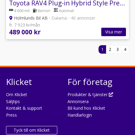
Toyota RAV4 Plug-in Hybrid Style Premiumpaket Drag V-hjul
4 600 mil
Bensin
Automat
Holmlunds Bil AB
•
Dalarna
•
40 annonser
fr. 7 923 kr/mån
489 000 kr
Visa mer
1
2
3
4
Klicket
För företag
Om Klicket
Produkter & tjänster
Säljtips
Annonsera
Kontakt & support
Bli kund hos Klicket
Press
Handlarlogin
Tyck till om Klicket