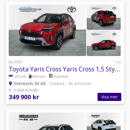
Ny 2025
7 juli
Toyota Yaris Cross Yaris Cross 1,5 Style (130HK) vinterhjul
225 mil
Bensin
Automat
Holmlunds Bil AB
•
Dalarna
•
40 annonser
fr. 5 669 kr/mån
349 900 kr
Visa mer