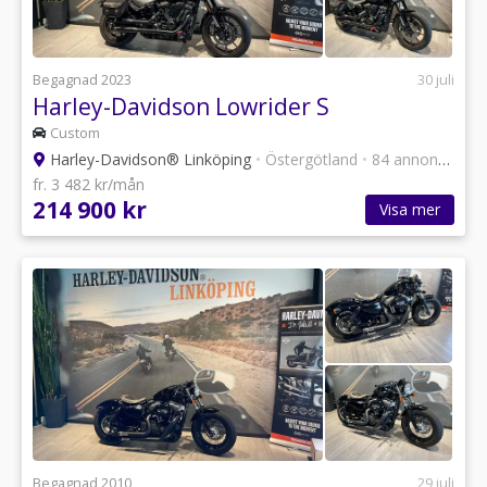
Begagnad 2023
30 juli
Harley-Davidson Lowrider S
Custom
Harley-Davidson® Linköping
•
Östergötland
•
84 annonser
fr. 3 482 kr/mån
214 900 kr
Visa mer
Begagnad 2010
29 juli