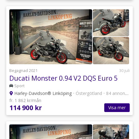
Begagnad 2021
30 juli
Ducati Monster 0.94 V2 DQS Euro 5
Sport
Harley-Davidson® Linköping
•
Östergötland
•
84 annonser
fr. 1 862 kr/mån
114 900 kr
Visa mer