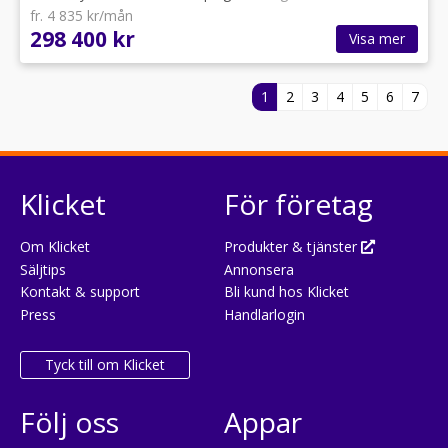
fr. 4 835 kr/mån
298 400 kr
Visa mer
1
2
3
4
5
6
7
Klicket
För företag
Om Klicket
Produkter & tjänster
Säljtips
Annonsera
Kontakt & support
Bli kund hos Klicket
Press
Handlarlogin
Tyck till om Klicket
Följ oss
Appar