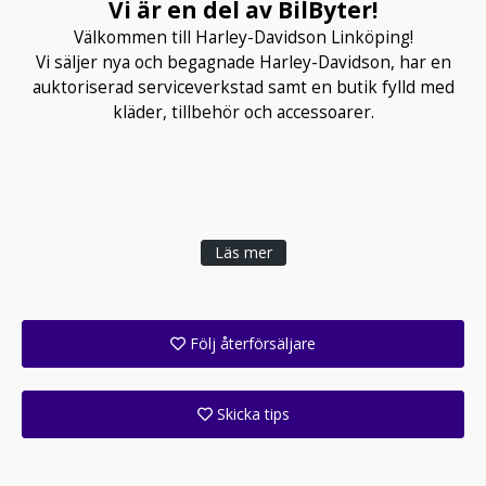
Vi är en del av BilByter!
Välkommen till Harley-Davidson Linköping!
Vi säljer nya och begagnade Harley-Davidson, har en
auktoriserad serviceverkstad samt en butik fylld med
kläder, tillbehör och accessoarer.
Läs mer
Följ återförsäljare
Få ett e-postmeddelande när denna återförsäljare lagt upp en eller flera nya annonser i sitt lager!
Skicka tips
Ange din väns e-postadress för att skicka ett tips om denna återförsäljare.