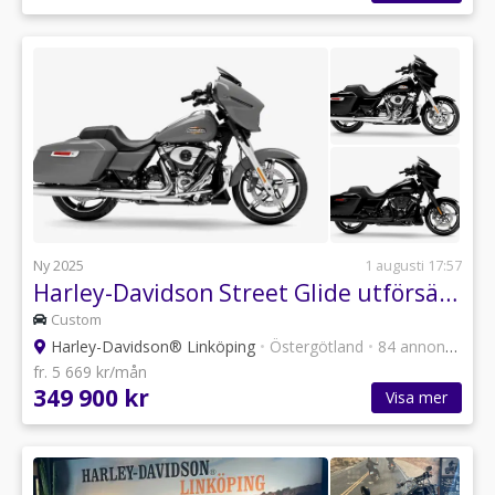
Ny 2025
1 augusti 17:57
Harley-Davidson Street Glide utförsäljning hemleverans ?
Custom
Harley-Davidson® Linköping
•
Östergötland
•
84 annonser
fr. 5 669 kr/mån
349 900 kr
Visa mer