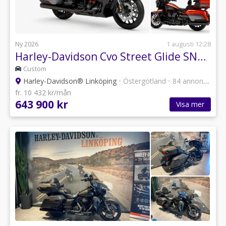
Ny 2026
1 augusti 12:28
Harley-Davidson Cvo Street Glide SNABB LEVERANS
Custom
Harley-Davidson® Linköping
•
Östergötland
•
84 annonser
fr. 10 432 kr/mån
643 900 kr
Visa mer