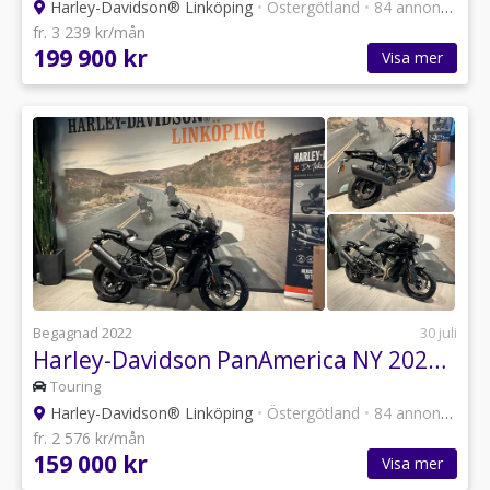
Harley-Davidson® Linköping
•
Östergötland
•
84 annonser
fr. 3 239 kr/mån
199 900 kr
Visa mer
Begagnad 2022
30 juli
Harley-Davidson PanAmerica NY 2022a med noll mil
Touring
Harley-Davidson® Linköping
•
Östergötland
•
84 annonser
fr. 2 576 kr/mån
159 000 kr
Visa mer