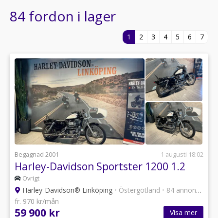
84 fordon i lager
1
2
3
4
5
6
7
Begagnad 2001
1 augusti 18:02
Harley-Davidson Sportster 1200 1.2
Övrigt
Harley-Davidson® Linköping
•
Östergötland
•
84 annonser
fr. 970 kr/mån
59 900 kr
Visa mer