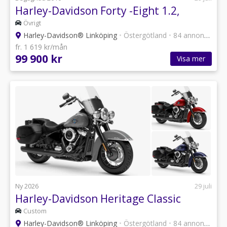
Harley-Davidson Forty -Eight 1.2,
Övrigt
Harley-Davidson® Linköping
•
Östergötland
•
84 annonser
fr. 1 619 kr/mån
99 900 kr
Visa mer
Ny 2026
29 juli
Harley-Davidson Heritage Classic
Custom
Harley-Davidson® Linköping
•
Östergötland
•
84 annonser