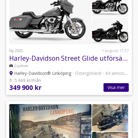
Ny 2025
1 augusti 17:57
Harley-Davidson Street Glide utförsäljning hemleverans ?
Custom
Harley-Davidson® Linköping
•
Östergötland
•
84 annonser
fr. 5 669 kr/mån
349 900 kr
Visa mer