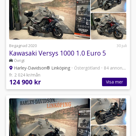
Begagnad 2020
30 juli
Kawasaki Versys 1000 1.0 Euro 5
Övrigt
Harley-Davidson® Linköping
•
Östergötland
•
84 annonser
fr. 2 024 kr/mån
124 900 kr
Visa mer