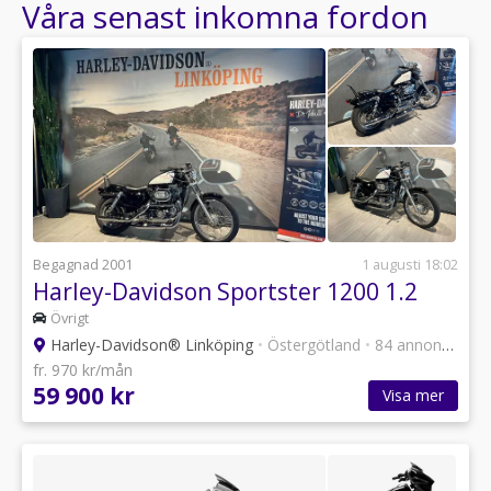
Våra senast inkomna fordon
Begagnad 2001
1 augusti 18:02
Harley-Davidson Sportster 1200 1.2
Övrigt
Harley-Davidson® Linköping
•
Östergötland
•
84 annonser
fr. 970 kr/mån
59 900 kr
Visa mer