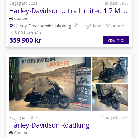
Begagnad 2021
1 augusti 09:33
Harley-Davidson Ultra Limited 1.7 Milwaukee-Eight 107,2021 Euro 5
Custom
Harley-Davidson® Linköping
•
Östergötland
•
84 annonser
fr. 5 831 kr/mån
359 900 kr
Visa mer
Begagnad 2017
1 augusti 07:34
Harley-Davidson Roadking
Custom