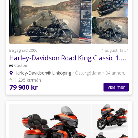
Begagnad 2006
1 augusti 13:51
Harley-Davidson Road King Classic 1.4 Twin Cam 88
Custom
Harley-Davidson® Linköping
•
Östergötland
•
84 annonser
fr. 1 295 kr/mån
79 900 kr
Visa mer