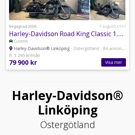
Begagnad 2006
1 augusti 13:51
Harley-Davidson Road King Classic 1.4 Twin Cam 88
Custom
Harley-Davidson® Linköping
•
Östergötland
•
84 annonser
fr. 1 295 kr/mån
79 900 kr
Visa mer
Harley-Davidson®
Linköping
Östergötland