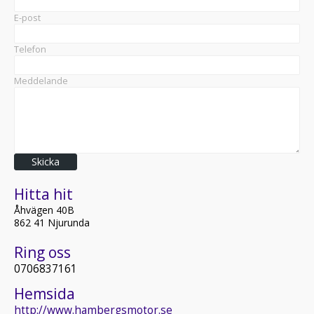
E-post
Telefon
Meddelande
Skicka
Hitta hit
Åhvägen 40B
862 41 Njurunda
Ring oss
0706837161
Hemsida
http://www.hambergsmotor.se