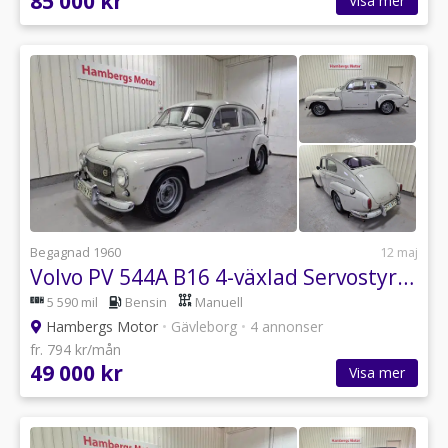
85 000 kr
Visa mer
Begagnad 1960
12 maj
Volvo PV 544A B16 4-växlad Servostyrning 60hk
5 590 mil
Bensin
Manuell
Hambergs Motor
•
Gävleborg
•
4 annonser
fr. 794 kr/mån
49 000 kr
Visa mer