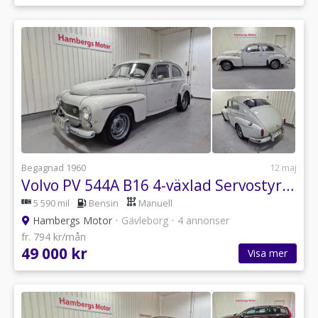
Begagnad 1960
12 maj
Volvo PV 544A B16 4-växlad Servostyrning 60hk
5 590 mil
Bensin
Manuell
Hambergs Motor
•
Gävleborg
•
4 annonser
fr. 794 kr/mån
49 000 kr
Visa mer