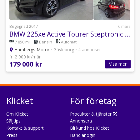
Begagnad 2017
6 mars
BMW 225xe Active Tourer Steptronic iPerformance Sport line 224hk
7 850 mil
Bensin
Automat
Hambergs Motor
•
Gävleborg
•
4 annonser
fr. 2 900 kr/mån
179 000 kr
Visa mer
Klicket
För företag
Om Klicket
Produkter & tjänster
Säljtips
Annonsera
Kontakt & support
Bli kund hos Klicket
Press
Handlarlogin