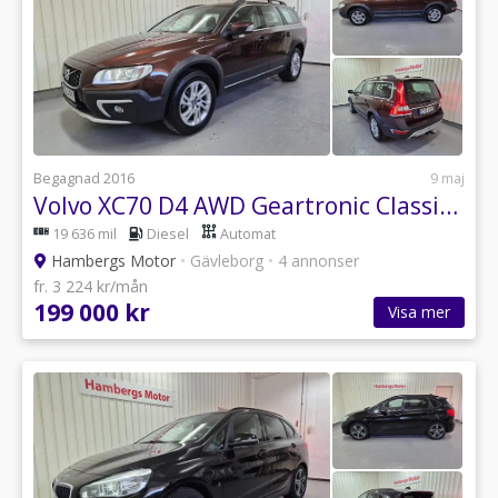
Begagnad 2016
9 maj
Volvo XC70 D4 AWD Geartronic Classic Momentum Euro 6 181hk
19 636 mil
Diesel
Automat
Hambergs Motor
•
Gävleborg
•
4 annonser
fr. 3 224 kr/mån
199 000 kr
Visa mer