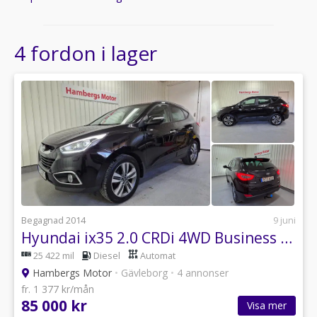
4 fordon i lager
Begagnad 2014
9 juni
Hyundai ix35 2.0 CRDi 4WD Business Premium Aut Drag Värmare 184hk
25 422 mil
Diesel
Automat
Hambergs Motor
•
Gävleborg
•
4 annonser
fr. 1 377 kr/mån
85 000 kr
Visa mer