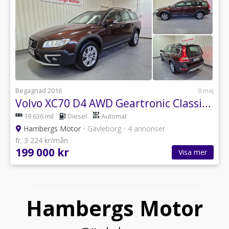
Begagnad 2016
9 maj
Volvo XC70 D4 AWD Geartronic Classic Momentum Euro 6 181hk
19 636 mil
Diesel
Automat
Hambergs Motor
•
Gävleborg
•
4 annonser
fr. 3 224 kr/mån
199 000 kr
Visa mer
Hambergs Motor