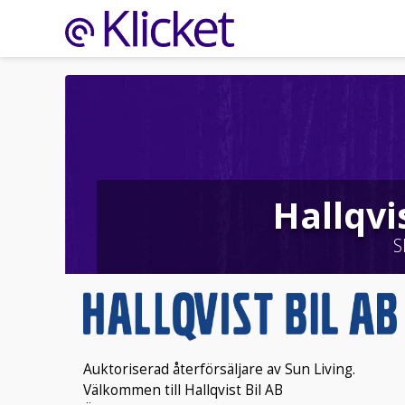
Hallqvi
S
Auktoriserad återförsäljare av Sun Living.
Välkommen till Hallqvist Bil AB