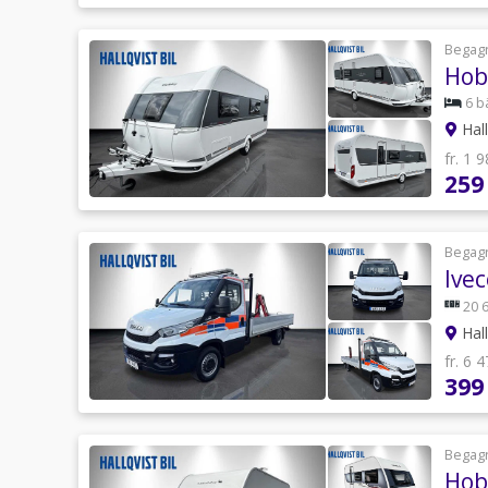
Begag
Hob
6 b
Hall
fr. 1 
259
Begag
Ivec
20 
Hall
fr. 6 
399
Begag
Hob