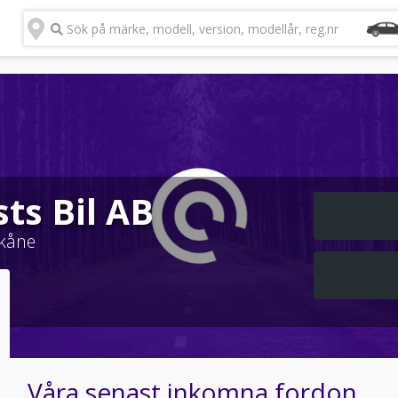
Sök på märke, modell, version, modellår, reg.nr
sts Bil AB
kåne
Våra senast inkomna fordon