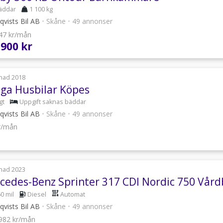
äddar
1 100 kg
qvists Bil AB
•
Skåne
•
49 annonser
447 kr/mån
 900 kr
nad 2018
iga Husbilar Köpes
gt
Uppgift saknas bäddar
qvists Bil AB
•
Skåne
•
49 annonser
kr/mån
nad 2023
cedes-Benz Sprinter 317 CDI Nordic 750 Vård
0 mil
Diesel
Automat
qvists Bil AB
•
Skåne
•
49 annonser
 982 kr/mån