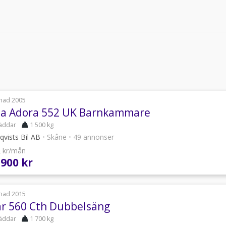
nad 2005
ia Adora 552 UK Barnkammare
äddar
1 500 kg
qvists Bil AB
•
Skåne
•
49 annonser
2 kr/mån
 900 kr
nad 2015
ar 560 Cth Dubbelsäng
äddar
1 700 kg