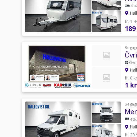
4 b
Hall
fr. 1 
189
Begag
Övr
Övri
Hall
fr. 0 
1 kr
Begag
Mer
4 26
Hall
fr. 20