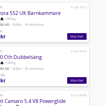
05
31 juli 16:37
dora 552 UK Barnkammare
1 500 kg
 Bil AB
•
Skåne
•
49 annonser
ån
 kr
Visa mer
15
31 juli 09:56
60 Cth Dubbelsäng
1 700 kg
 Bil AB
•
Skåne
•
49 annonser
/mån
 kr
Visa mer
68
31 juli 08:44
et Camaro 5.4 V8 Powerglide