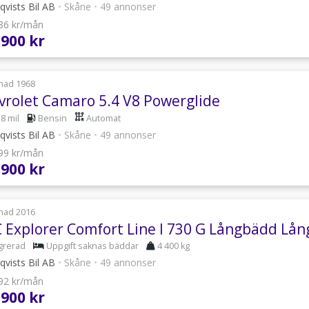
qvists Bil AB
•
Skåne
•
49 annonser
286 kr/mån
 900 kr
nad 1968
vrolet Camaro 5.4 V8 Powerglide
8 mil
Bensin
Automat
qvists Bil AB
•
Skåne
•
49 annonser
099 kr/mån
 900 kr
nad 2016
 Explorer Comfort Line I 730 G Långbädd Lå
grerad
Uppgift saknas bäddar
4 400 kg
qvists Bil AB
•
Skåne
•
49 annonser
792 kr/mån
 900 kr