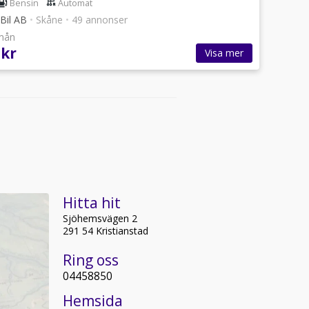
Bensin
Automat
 Bil AB
•
Skåne
•
49 annonser
/mån
 kr
Visa mer
Hitta hit
Sjöhemsvägen 2
291 54 Kristianstad
Ring oss
04458850
Hemsida