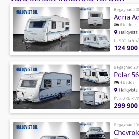
Begagnad 20
Adria A
6 bäddar
Hallqvists
fr. 952 kr/m
124 900
Begagnad 20
Polar 5
4 bäddar
Hallqvists
fr. 2 286 kr
299 900
Begagnad 19
Chevrol