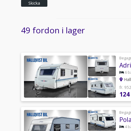
Skicka
49 fordon i lager
Begag
Adr
6 b
Hall
fr. 95
124
Begag
Pol
4 b