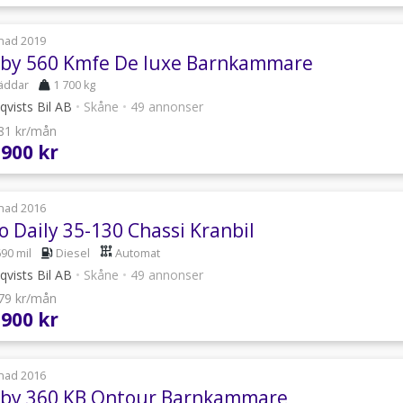
nad 2019
by 560 Kmfe De luxe Barnkammare
äddar
1 700 kg
qvists Bil AB
•
Skåne
•
49 annonser
981 kr/mån
 900 kr
nad 2016
o Daily 35-130 Chassi Kranbil
690 mil
Diesel
Automat
qvists Bil AB
•
Skåne
•
49 annonser
479 kr/mån
 900 kr
nad 2016
by 360 KB Ontour Barnkammare