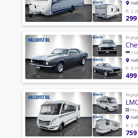
Hall
fr. 2 
299
Begag
Che
3 03
Hall
fr. 8 
499
Begag
LMC
Inte
Hall
fr. 5 
759