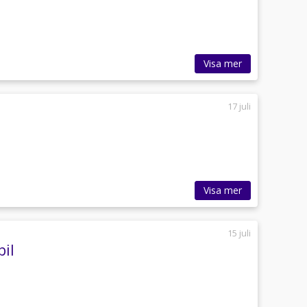
Visa mer
17 juli
Visa mer
15 juli
bil