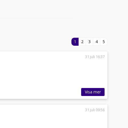
1
2
3
4
5
31 juli 16:37
Visa mer
31 juli 09:56