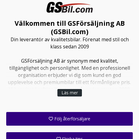
Välkommen till GSFörsäljning AB
(GSBil.com)
Din leverantör av kvalitetsbilar. Förenat med stil och
klass sedan 2009
GSFörsäljning AB är synonym med kvalitet,
tillgänglighet och personlighet. Med en professionell
organisation erbjuder vi dig som kund en god
upplevelse och premiumbilar till ett förmånligare pris.
Vi har visat kraftig tillväxt varje år sedan starten 2009
Läs mer
och de senaste åren har vi fått fortroendet att leverera
ca 300 bilar årligen till er kunder, detta är vi mycket
stolta över. Vi vill bli ert självklara val. Verksamheten
bedrivs i Kalix, dit ni alltid är välkommen! Din leverantör
Följ återförsäljare
av kvalitetsbilar. Förenat med still och klass sedan 2009
Få ett e-postmeddelande när denna återförsäljare lagt upp en eller flera nya annonser i sitt lager!
Skicka tips