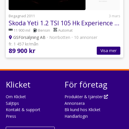
Begagnad 2011
3 mars
Skoda Yeti 1.2 TSI 105 Hk Experience AUT 11900 Mil
11 900 mil
Bensin
Automat
GSFörsäljning AB
•
Norrbotten
•
10 annonser
fr. 1 457 kr/mån
89 900 kr
Visa mer
Klicket
För företag
Om Klicket
Produkter & tjänster
Säljtips
Annonsera
Kontakt & support
Bli kund hos Klicket
Press
Handlarlogin