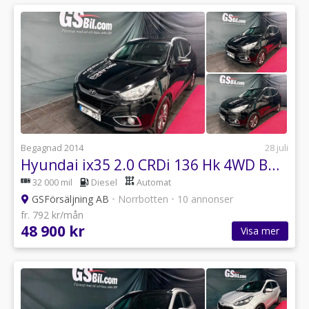
Begagnad 2014
28 juli
Hyundai ix35 2.0 CRDi 136 Hk 4WD Business Premium
32 000 mil
Diesel
Automat
GSFörsäljning AB
•
Norrbotten
•
10 annonser
fr. 792 kr/mån
48 900 kr
Visa mer