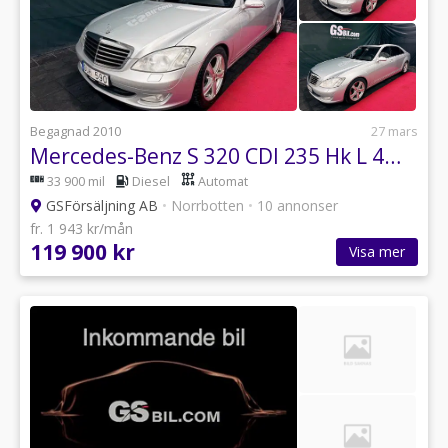
Begagnad 2010
27 mars
Mercedes-Benz S 320 CDI 235 Hk L 4MATIC 7G SVSÅLD
33 900 mil
Diesel
Automat
GSFörsäljning AB
•
Norrbotten
•
10 annonser
fr. 1 943 kr/mån
119 900 kr
Visa mer