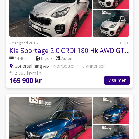
Begagnad 2016
15 juli
Kia Sportage 2.0 CRDi 180 Hk AWD GT-Line
14 400 mil
Diesel
Automat
GSFörsäljning AB
•
Norrbotten
•
10 annonser
fr. 2 753 kr/mån
169 900 kr
Visa mer