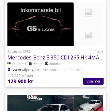
Begagnad 2012
11 april
Mercedes-Benz E 350 CDI 265 Hk 4MATIC 7G AMG Sport
27 300 mil
Diesel
Automat
GSFörsäljning AB
•
Norrbotten
•
10 annonser
fr. 2 105 kr/mån
129 900 kr
Visa mer