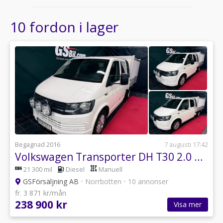
10 fordon i lager
Begagnad 2016
7 augusti 17:42
Volkswagen Transporter DH T30 2.0 TDI 140 Hk 4M
21 300 mil
Diesel
Manuell
GSFörsäljning AB
•
Norrbotten
•
10 annonser
fr. 3 871 kr/mån
238 900 kr
Visa mer