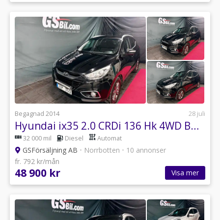
Begagnad 2014
28 juli
Hyundai ix35 2.0 CRDi 136 Hk 4WD Business Premium
32 000 mil
Diesel
Automat
GSFörsäljning AB
•
Norrbotten
•
10 annonser
fr. 792 kr/mån
48 900 kr
Visa mer