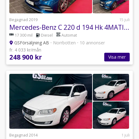
Begagnad 2019
15 juli
Mercedes-Benz C 220 d 194 Hk 4MATIC 9G AMG
17 300 mil
Diesel
Automat
GSFörsäljning AB
•
Norrbotten
•
10 annonser
fr. 4 033 kr/mån
248 900 kr
Visa mer
Begagnad 2014
1 juli