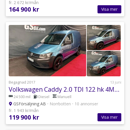
fr. 2 672 kr/mån
164 900 kr
Visa mer
Begagnad 2017
13 juni
Volkswagen Caddy 2.0 TDI 122 hk 4MOTION
24 500 mil
Diesel
Manuell
GSFörsäljning AB
•
Norrbotten
•
10 annonser
fr. 1 943 kr/mån
119 900 kr
Visa mer