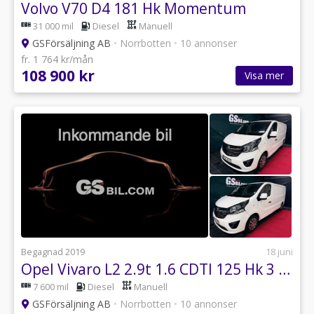
Volvo V70 D4 181 Hk Momentum
31 000 mil
Diesel
Manuell
GSFörsäljning AB
•
Norrbotten
•
10 annonser
fr. 1 764 kr/mån
108 900 kr
Visa mer
Begagnad 2019
18 juni
Opel Vivaro L2 2.9t 1.6 CDTI 125 Hk 3 Säten 7600 Mil
7 600 mil
Diesel
Manuell
GSFörsäljning AB
•
Norrbotten
•
10 annonser