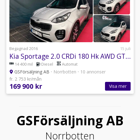
Begagnad 2016
15 juli
Kia Sportage 2.0 CRDi 180 Hk AWD GT-Line
14 400 mil
Diesel
Automat
GSFörsäljning AB
•
Norrbotten
•
10 annonser
fr. 2 753 kr/mån
169 900 kr
Visa mer
GSFörsäljning AB
Norrbotten