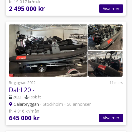
fr. 19 017 kr/mån
2 495 000 kr
Visa mer
Begagnad 2022
11 mars
Dahl 20 -
2022
Ribbåt
Galärbryggan
•
Stockholm
•
50 annonser
fr. 4 916 kr/mån
645 000 kr
Visa mer