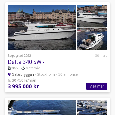
Begagnad 2022
30 mars
Delta 340 SW -
2022
Motorbåt
Galärbryggan
•
Stockholm
•
50 annonser
fr. 30 450 kr/mån
3 995 000 kr
Visa mer