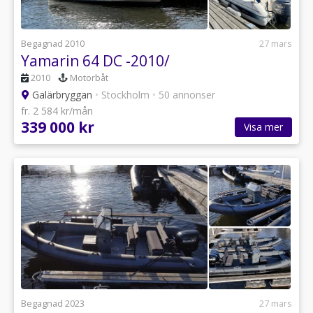
Begagnad 2010
27 mars
Yamarin 64 DC -2010/
2010
Motorbåt
Galärbryggan
•
Stockholm
•
50 annonser
fr. 2 584 kr/mån
339 000 kr
Visa mer
Begagnad 2023
27 mars