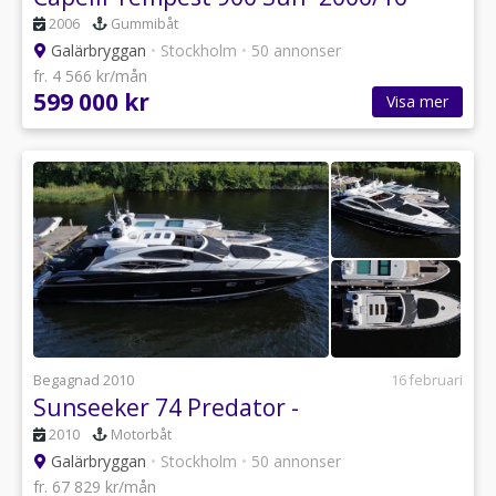
2006
Gummibåt
Galärbryggan
•
Stockholm
•
50 annonser
fr. 4 566 kr/mån
599 000 kr
Visa mer
Begagnad 2010
16 februari
Sunseeker 74 Predator -
2010
Motorbåt
Galärbryggan
•
Stockholm
•
50 annonser
fr. 67 829 kr/mån