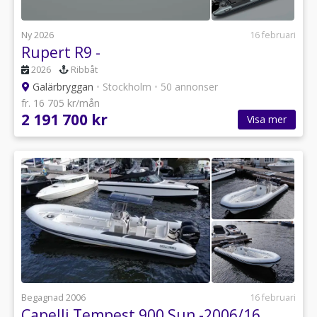
Ny 2026
16 februari
Rupert R9 -
2026
Ribbåt
Galärbryggan
•
Stockholm
•
50 annonser
fr. 16 705 kr/mån
2 191 700 kr
Visa mer
Begagnad 2006
16 februari
Capelli Tempest 900 Sun -2006/16