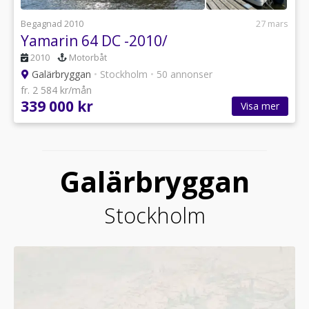
Begagnad 2010
27 mars
Yamarin 64 DC -2010/
2010
Motorbåt
Galärbryggan
•
Stockholm
•
50 annonser
fr. 2 584 kr/mån
339 000 kr
Visa mer
Galärbryggan
Stockholm