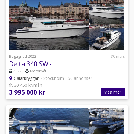
Varmt välkommen till Galärbryggan Båtförmedling vid
Djurgårdsbron.
Begagnad 2022
30 mars
Delta 340 SW -
2022
Motorbåt
Galärbryggan
•
Stockholm
•
50 annonser
fr. 30 450 kr/mån
3 995 000 kr
Visa mer