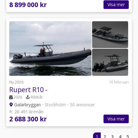
8 899 000 kr
Visa mer
Ny 2026
16 februari
Rupert R10 -
2026
Ribbåt
Galärbryggan
•
Stockholm
•
50 annonser
fr. 20 491 kr/mån
2 688 300 kr
Visa mer
1
2
3
4
5