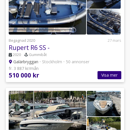
Begagnad 2020
27 mars
Rupert R6 SS -
2020
Gummibåt
Galärbryggan
•
Stockholm
•
50 annonser
fr. 3 887 kr/mån
510 000 kr
Visa mer