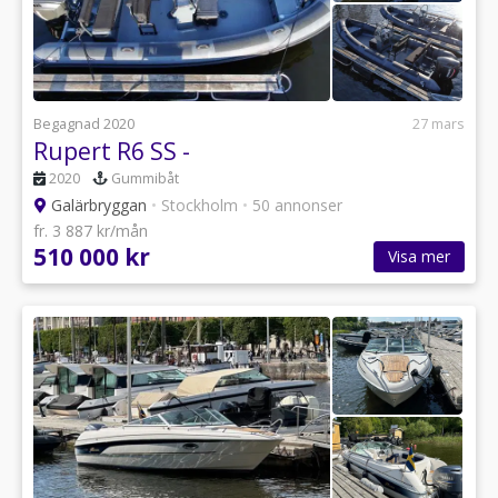
Begagnad 2020
27 mars
Rupert R6 SS -
2020
Gummibåt
Galärbryggan
•
Stockholm
•
50 annonser
fr. 3 887 kr/mån
510 000 kr
Visa mer