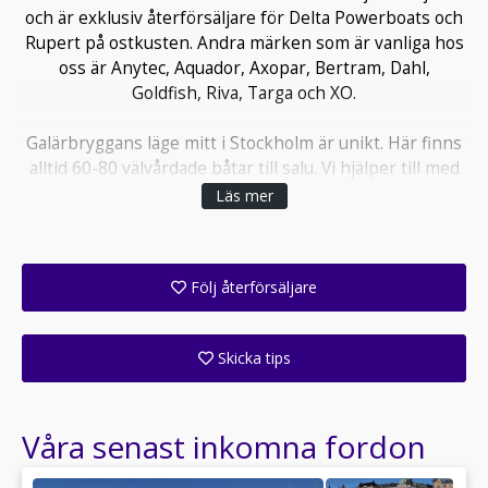
och är exklusiv återförsäljare för Delta Powerboats och
Rupert på ostkusten. Andra märken som är vanliga hos
oss är Anytec, Aquador, Axopar, Bertram, Dahl,
Goldfish, Riva, Targa och XO.
Galärbryggans läge mitt i Stockholm är unikt. Här finns
alltid 60-80 välvårdade båtar till salu. Vi hjälper till med
värdering av er båt och vi samarbetar med Swedbank
Läs mer
Finans samt de övriga större bankerna för finansiering
av fritidsbåtar.
Följ återförsäljare
För våra kunders trygghet hjälper vi till att anlita
auktoriserade besiktningsmän innan avslut. Vi är
Få ett e-postmeddelande när denna återförsäljare lagt upp en eller flera nya annonser i sitt lager!
försäkringsombud för Atlantica Båtförsäkring och har
Skicka tips
nära samarbeten med auktoriserade båtvarv och
kvalificerade mekaniker.
Ange din väns e-postadress för att skicka ett tips om denna återförsäljare.
Våra senast inkomna fordon
Våra öppettider är måndag – fredag 09.30 – 18.00.
Helger enligt överenskommelse.