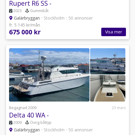
Rupert R6 SS -
2023
Gummibåt
Galärbryggan
•
Stockholm
•
50 annonser
fr. 5 145 kr/mån
675 000 kr
Visa mer
Begagnad 2009
23 mars
Delta 40 WA -
2009
Övrig båttyp
Galärbryggan
•
Stockholm
•
50 annonser