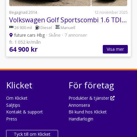
Begagnad 2014
12 november 2025
Volkswagen Golf Sportscombi 1.6 TDI DPF BMT Masters Euro 5
26 900 mil
Diesel
Manuell
future cars Hbg
•
Skåne
•
7 annonser
fr. 1 052 kr/mån
64 900 kr
Visa mer
Klicket
För företag
Om Klicket
Produkter & tjänster
Säljtips
Annonsera
Kontakt & support
Bli kund hos Klicket
Press
Handlarlogin
Tyck till om Klicket