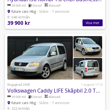
28 000 mil
Diesel
Manuell
future cars Hbg
•
Skåne
•
7 annonser
fr. 646 kr/mån
39 900 kr
Visa mer
Begagnad 2008
1 augusti 17:13
Volkswagen Caddy LIFE Skåpbil 2.0 TDI 7 sits, besiktigad, Dragkrok m
39 000 mil
Diesel
Manuell
future cars Hbg
•
Skåne
•
7 annonser
fr. 322 kr/mån