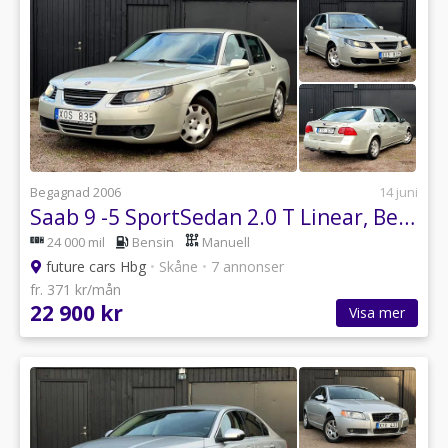
Begagnad 2006
14 juni
Saab 9 -5 SportSedan 2.0 T Linear, Besiktigad, Dragkrok, xenon mm
24 000 mil
Bensin
Manuell
future cars Hbg
•
Skåne
•
7 annonser
fr. 371 kr/mån
22 900 kr
Visa mer