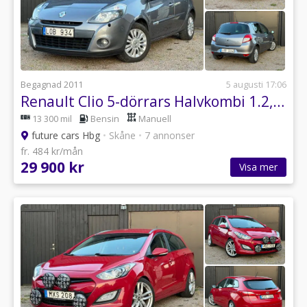
Vi reserverar oss för ev felskrivningar i annonserna.
Varmt välkomna!
Begagnad 2011
5 augusti 17:06
Renault Clio 5-dörrars Halvkombi 1.2, Besiktigad,Ny kamrem. Få ägare
13 300 mil
Bensin
Manuell
future cars Hbg
•
Skåne
•
7 annonser
fr. 484 kr/mån
29 900 kr
Visa mer