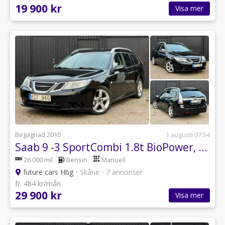
19 900 kr
Visa mer
Begagnad 2010
1 augusti 07:54
Saab 9 -3 SportCombi 1.8t BioPower, Besiktigad, halvskinn mm
26 000 mil
Bensin
Manuell
future cars Hbg
•
Skåne
•
7 annonser
fr. 484 kr/mån
29 900 kr
Visa mer