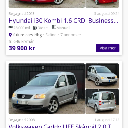
Begagnad 2013
5 augusti 09:24
Hyundai i30 Kombi 1.6 CRDi Business Euro 5, Nybesiktigad, Drag mm
28 000 mil
Diesel
Manuell
future cars Hbg
•
Skåne
•
7 annonser
fr. 646 kr/mån
39 900 kr
Visa mer
Begagnad 2008
1 augusti 17:13
Volkswagen Caddy LIFE Skåpbil 2.0 TDI 7 sits, besiktigad, Dragkrok m