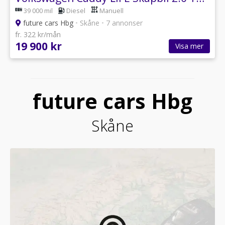
39 000 mil
Diesel
Manuell
future cars Hbg
•
Skåne
•
7 annonser
fr. 322 kr/mån
19 900 kr
Visa mer
future cars Hbg
Skåne