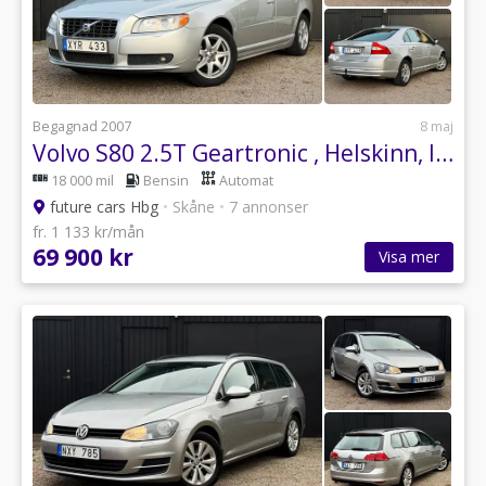
Begagnad 2007
8 maj
Volvo S80 2.5T Geartronic , Helskinn, lågmilare, Drag, Få ägare.
18 000 mil
Bensin
Automat
future cars Hbg
•
Skåne
•
7 annonser
fr. 1 133 kr/mån
69 900 kr
Visa mer