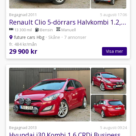
Begagnad 2011
5 augusti 17:06
Renault Clio 5-dörrars Halvkombi 1.2, Besiktigad,Ny kamrem. Få ägare
13 300 mil
Bensin
Manuell
future cars Hbg
•
Skåne
•
7 annonser
fr. 484 kr/mån
29 900 kr
Visa mer
Begagnad 2013
5 augusti 09:24
Hyundai i30 Kombi 1.6 CRDi Business Euro 5, Nybesiktigad, Drag mm