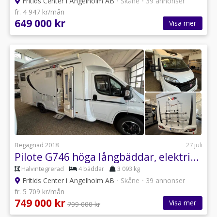
Fritids Center i Ängelholm AB
•
Skåne
•
39 annonser
fr. 4 947 kr/mån
649 000 kr
Visa mer
Begagnad 2018
27 juli
Pilote G746 höga långbäddar, elektrisk taksäng, stort garage m.m
Halvintegrerad
4 bäddar
3 093 kg
Fritids Center i Ängelholm AB
•
Skåne
•
39 annonser
fr. 5 709 kr/mån
749 000 kr
Visa mer
799 000 kr