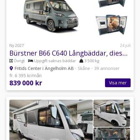
Ny 2027
24 juli
Bürstner B66 C640 Långbäddar, dieselvärmare, automat, vinterpaket,NYHET!
Övrigt
Uppgift saknas bäddar
3 500 kg
Fritids Center i Ängelholm AB
•
Skåne
•
39 annonser
fr. 6 395 kr/mån
839 000 kr
Visa mer