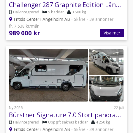
Challenger 287 Graphite Edition Långbäddar, taksäng, 5 bältad, dieselvärmar
Halvintegrerad
5 bäddar
3 500 kg
Fritids Center i Ängelholm AB
•
Skåne
•
39 annonser
fr. 7 538 kr/mån
989 000 kr
Visa mer
Ny 2026
22 juli
Bürstner Signature 7.0 Stort panoramafönster, 180hk automat, 32" tv med m
Halvintegrerad
Uppgift saknas bäddar
4 250 kg
Fritids Center i Ängelholm AB
•
Skåne
•
39 annonser