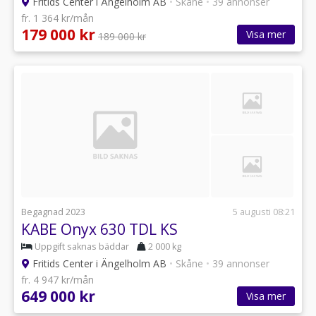
Fritids Center i Ängelholm AB
•
Skåne
•
39 annonser
fr. 1 364 kr/mån
179 000 kr
Visa mer
189 000 kr
Begagnad 2023
5 augusti 08:21
KABE Onyx 630 TDL KS
Uppgift saknas bäddar
2 000 kg
Fritids Center i Ängelholm AB
•
Skåne
•
39 annonser
fr. 4 947 kr/mån
649 000 kr
Visa mer