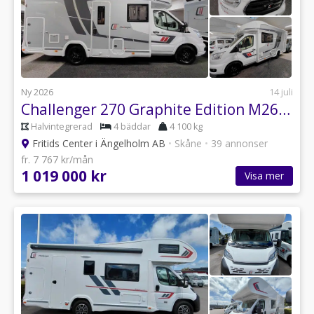
Ny 2026
14 juli
Challenger 270 Graphite Edition M26 Kompressorkyl långbäddar omg. lev
Halvintegrerad
4 bäddar
4 100 kg
Fritids Center i Ängelholm AB
•
Skåne
•
39 annonser
fr. 7 767 kr/mån
1 019 000 kr
Visa mer