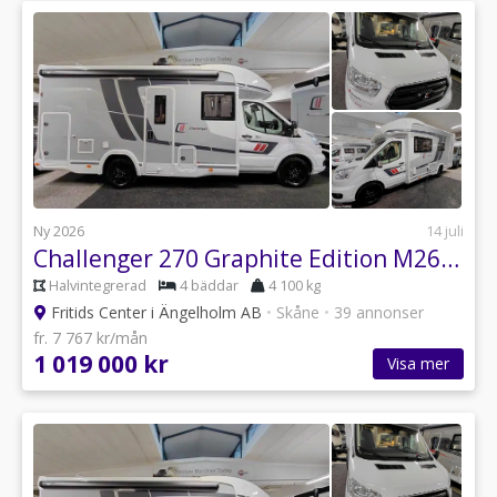
Ny 2026
14 juli
Challenger 270 Graphite Edition M26 Kompressorkyl långbäddar omg. lev
Halvintegrerad
4 bäddar
4 100 kg
Fritids Center i Ängelholm AB
•
Skåne
•
39 annonser
fr. 7 767 kr/mån
1 019 000 kr
Visa mer