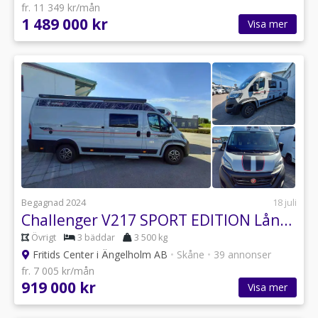
fr. 11 349 kr/mån
1 489 000 kr
Visa mer
Begagnad 2024
18 juli
Challenger V217 SPORT EDITION Långbäddar, markis, solcell, dieselvärmare me
Övrigt
3 bäddar
3 500 kg
Fritids Center i Ängelholm AB
•
Skåne
•
39 annonser
fr. 7 005 kr/mån
919 000 kr
Visa mer