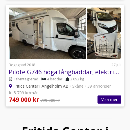
Begagnad 2018
27 juli
Pilote G746 höga långbäddar, elektrisk taksäng, stort garage m.m
Halvintegrerad
4 bäddar
3 093 kg
Fritids Center i Ängelholm AB
•
Skåne
•
39 annonser
fr. 5 709 kr/mån
749 000 kr
Visa mer
799 000 kr