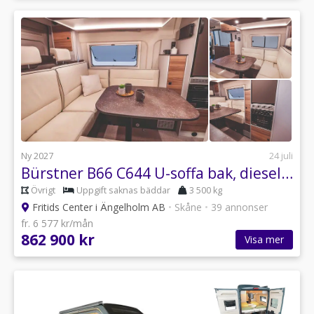
Ny 2027
24 juli
Bürstner B66 C644 U-soffa bak, dieselvärmare, automat med mer! NYHET!
Övrigt
Uppgift saknas bäddar
3 500 kg
Fritids Center i Ängelholm AB
•
Skåne
•
39 annonser
fr. 6 577 kr/mån
862 900 kr
Visa mer