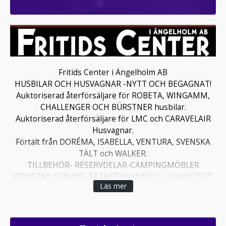
Fritids Center i Ängelholm AB
HUSBILAR OCH HUSVAGNAR -NYTT OCH BEGAGNAT!
Auktoriserad återförsäljare för ROBETA, WINGAMM,
CHALLENGER OCH BÜRSTNER husbilar.
Auktoriserad återförsäljare för LMC och CARAVELAIR
Husvagnar.
Förtält från DORÉMA, ISABELLA, VENTURA, SVENSKA
TÄLT och WALKER.
TILLBEHÖR- RESERVDELAR-CAMPINGMÖBLER
VERKSTAD-SERVICE-TÄTHETSKONTROLL-GASOLTEST.
Läs mer
Öppettider:
Måndag-Torsdag 10:00-18:00
Fredag: 10:00-17:00
Söndag: 11:00-15:00