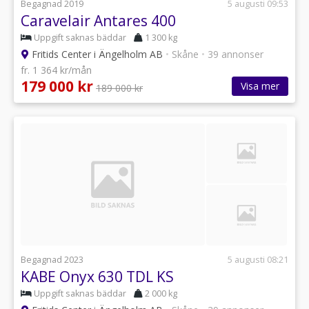
Begagnad 2019
5 augusti 09:53
Caravelair Antares 400
Uppgift saknas bäddar
1 300 kg
Fritids Center i Ängelholm AB
•
Skåne
•
39 annonser
fr. 1 364 kr/mån
179 000 kr
Visa mer
189 000 kr
Begagnad 2023
5 augusti 08:21
KABE Onyx 630 TDL KS
Uppgift saknas bäddar
2 000 kg