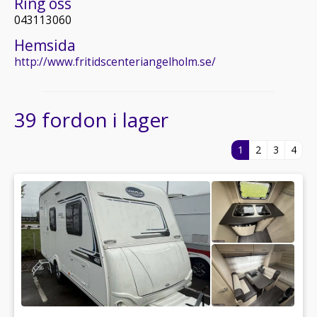
Ring oss
043113060
Hemsida
http://www.fritidscenteriangelholm.se/
39 fordon i lager
1
2
3
4