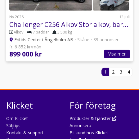
Ny 2026
13 juli
Challenger C256 Alkov Stor alkov, barnkammare bak, bäddbara soffor med mer!
Alkov
7 bäddar
3 500 kg
Fritids Center i Ängelholm AB
•
Skåne
•
39 annonser
fr. 6 852 kr/mån
899 000 kr
Visa mer
1
2
3
4
Klicket
För företag
Om Klicket
Produkter & tjänster
Säljtips
Annonsera
Kontakt & support
Bli kund hos Klicket