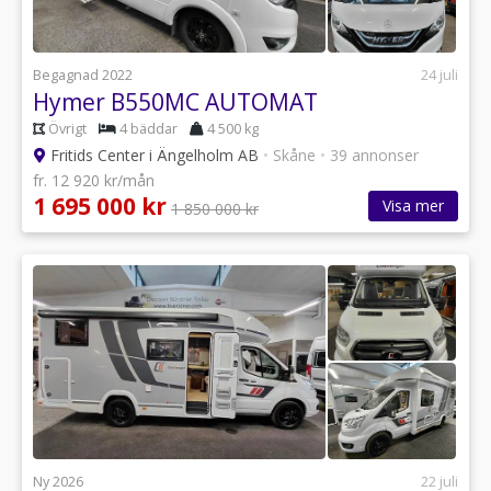
Begagnad 2022
24 juli
Hymer B550MC AUTOMAT
Övrigt
4 bäddar
4 500 kg
Fritids Center i Ängelholm AB
•
Skåne
•
39 annonser
fr. 12 920 kr/mån
1 695 000 kr
Visa mer
1 850 000 kr
Ny 2026
22 juli