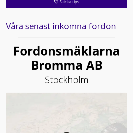
Skicka tips
Ange din väns e-postadress för att skicka ett tips om denna återförsäljare.
Våra senast inkomna fordon
Fordonsmäklarna
Bromma AB
Stockholm