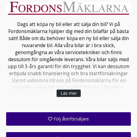
Dags att köpa ny bil eller att sälja din bil? Vi på
Fordonsmäklarna hjälper dig med din bilaffär på bästa
sätt! Både om du behöver köpa en ny bil eller sälja din
nuvarande bil. Alla våra bilar är i bra skick,
genomgångna av våra servicetekniker och finns
dessutom för omgående leverans. Våra bilar säljs med
upp till 3-års garanti för din trygghet. Vi kan dessutom
erbjuda snabb finansiering och bra startförsäkringar
.Varmt välkomna till oss på Fordonsmäklarna för en
bekväm, enkel och bra bilaffär! Vi finns i Bromma,
Läs mer
Ulvsundavägen 140.
BROMMA ÖPPETTIDER
Följ återförsäljare
Måndag - Fredag: 11.00 - 18.00
Få ett e-postmeddelande när denna återförsäljare lagt upp en eller flera nya annonser i sitt lager!
Lördag - Söndag: STÄNGT.