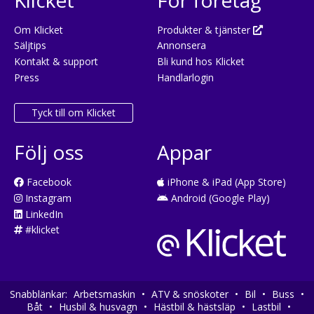
Om Klicket
Produkter & tjänster
Säljtips
Annonsera
Kontakt & support
Bli kund hos Klicket
Press
Handlarlogin
Tyck till om Klicket
Följ oss
Appar
Facebook
iPhone & iPad (App Store)
Instagram
Android (Google Play)
LinkedIn
#klicket
Snabblänkar:
Arbetsmaskin
•
ATV & snöskoter
•
Bil
•
Buss
•
Båt
•
Husbil & husvagn
•
Hästbil & hästsläp
•
Lastbil
•
Klicket använder cookies för att göra din
OK