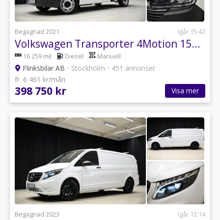
Begagnad 2021
Igår 15:42
Volkswagen Transporter 4Motion 150HK Dubbelhytt|Kåpa|Leasbar|EnÄgare|SeUtr!!
16 259 mil
Diesel
Manuell
Flinksbilar AB
•
Stockholm
•
451 annonser
fr. 6 461 kr/mån
398 750 kr
Visa mer
Begagnad 2023
Igår 12:14