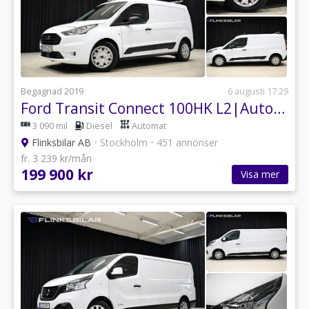
Begagnad 2019
6 augusti 17:29
Ford Transit Connect 100HK L2|Automat|Sortimo-Inredd|Lågmil|Leasbar
3 090 mil
Diesel
Automat
Flinksbilar AB
•
Stockholm
•
451 annonser
fr. 3 239 kr/mån
199 900 kr
Visa mer