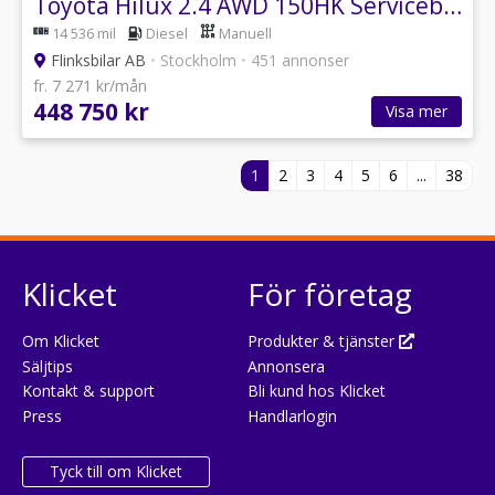
Toyota Hilux 2.4 AWD 150HK Servicebil|Kåpa|Inredd|MktUtrustning|Moms
14 536 mil
Diesel
Manuell
Flinksbilar AB
•
Stockholm
•
451 annonser
fr. 7 271 kr/mån
448 750 kr
Visa mer
1
2
3
4
5
6
...
38
Klicket
För företag
Om Klicket
Produkter & tjänster
Säljtips
Annonsera
Kontakt & support
Bli kund hos Klicket
Press
Handlarlogin
Tyck till om Klicket