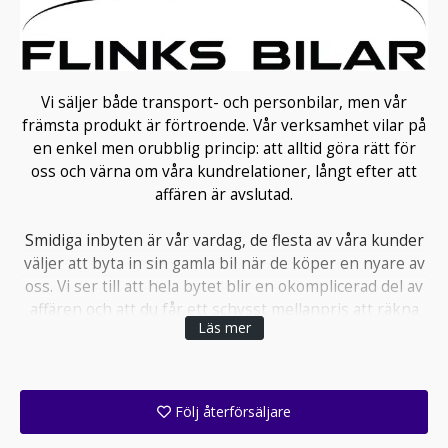
Vi säljer både transport- och personbilar, men vår
främsta produkt är förtroende. Vår verksamhet vilar på
en enkel men orubblig princip: att alltid göra rätt för
oss och värna om våra kundrelationer, långt efter att
affären är avslutad.
Smidiga inbyten är vår vardag, de flesta av våra kunder
väljer att byta in sin gamla bil när de köper en nyare av
oss. Vi ser till att hela bytet blir en okomplicerad del av
affären och att du får ett schysst mellanpris att räkna
Läs mer
på.
Kontakta oss gärna om du har frågor kring en specifik
bil, servicehistorik eller något annat du undrar över. Vi
Följ återförsäljare
hjälper dig gärna och besvarar dina frågor med vår
Få ett e-postmeddelande när denna återförsäljare lagt upp en eller flera nya annonser i sitt lager!
samlade erfarenhet.