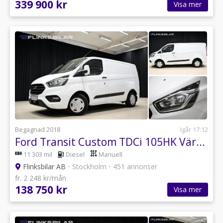
339 900 kr
Visa mer
Begagnad 2018
Igår 17:12
Ford Transit Custom TDCi 105HK Värmare|Backkamera|EnÄgare|NyKamrem
11 303 mil
Diesel
Manuell
Flinksbilar AB
•
Stockholm
•
451 annonser
fr. 2 248 kr/mån
138 750 kr
Visa mer