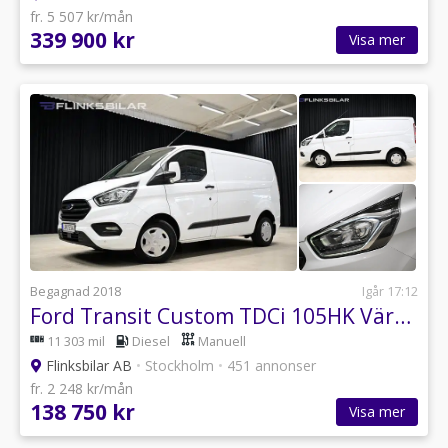
fr. 5 507 kr/mån
339 900 kr
Visa mer
Begagnad 2018
Igår 17:12
Ford Transit Custom TDCi 105HK Värmare|Backkamera|EnÄgare|NyKamrem
11 303 mil
Diesel
Manuell
Flinksbilar AB
•
Stockholm
•
451 annonser
fr. 2 248 kr/mån
138 750 kr
Visa mer