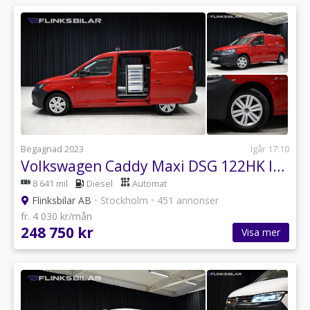
Begagnad 2023
Igår 17:10
Volkswagen Caddy Maxi DSG 122HK Inredd|Dubbeldörr|Drag|Värmare|Backkamera
8 641 mil
Diesel
Automat
Flinksbilar AB
•
Stockholm
•
451 annonser
fr. 4 030 kr/mån
248 750 kr
Visa mer