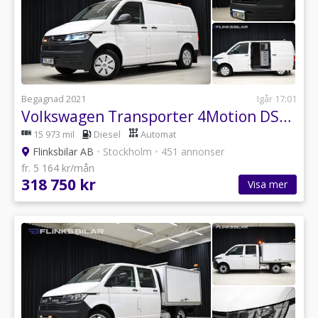
Begagnad 2021
Igår 17:01
Volkswagen Transporter 4Motion DSG 150HK Servicebil||V-Inredd|Leasbar|SeUtr!!
15 973 mil
Diesel
Automat
Flinksbilar AB
•
Stockholm
•
451 annonser
fr. 5 164 kr/mån
318 750 kr
Visa mer