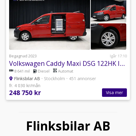
Begagnad 2023
Igår 17:10
Volkswagen Caddy Maxi DSG 122HK Inredd|Dubbeldörr|Drag|Värmare|Backkamera
8 641 mil
Diesel
Automat
Flinksbilar AB
•
Stockholm
•
451 annonser
fr. 4 030 kr/mån
248 750 kr
Visa mer
Flinksbilar AB