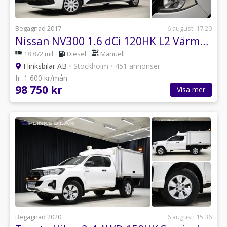
Begagnad 2017
6 augusti 17:20
Nissan NV300 1.6 dCi 120HK L2 Värmare|Kamkedja|Farthållare|Leasbar
18 872 mil
Diesel
Manuell
Flinksbilar AB
•
Stockholm
•
451 annonser
fr. 1 600 kr/mån
98 750 kr
Visa mer
Begagnad 2020
6 augusti 15:36