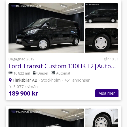
Begagnad 2019
Igår 10:31
Ford Transit Custom 130HK L2|Automat|Drag|Värmare|EnÄgare|NyKamrem
16 822 mil
Diesel
Automat
Flinksbilar AB
•
Stockholm
•
451 annonser
fr. 3 077 kr/mån
189 900 kr
Visa mer