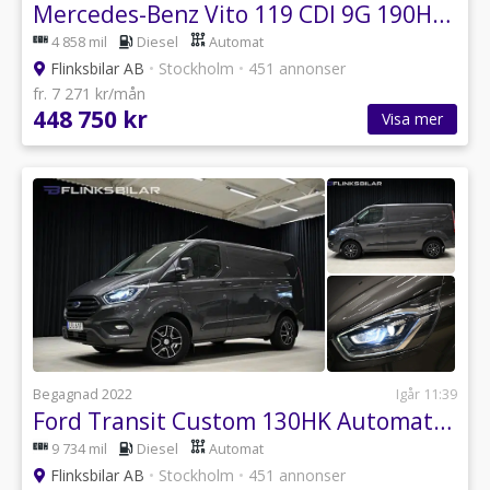
Mercedes-Benz Vito 119 CDI 9G 190HK Extra-lång|Automat|LED|Inredd|SeUtr!!
4 858 mil
Diesel
Automat
Flinksbilar AB
•
Stockholm
•
451 annonser
fr. 7 271 kr/mån
448 750 kr
Visa mer
Begagnad 2022
Igår 11:39
Ford Transit Custom 130HK Automat|Drag|Värmare|Backkamera|Leasbar
9 734 mil
Diesel
Automat
Flinksbilar AB
•
Stockholm
•
451 annonser