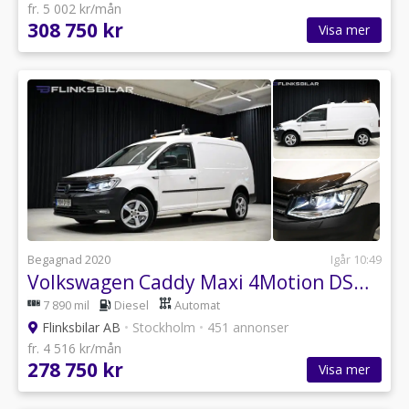
fr. 5 002 kr/mån
308 750 kr
Visa mer
Begagnad 2020
Igår 10:49
Volkswagen Caddy Maxi 4Motion DSG 122HK Inredd|LED|Drag|Värmare|Lågmil|Moms
7 890 mil
Diesel
Automat
Flinksbilar AB
•
Stockholm
•
451 annonser
fr. 4 516 kr/mån
278 750 kr
Visa mer