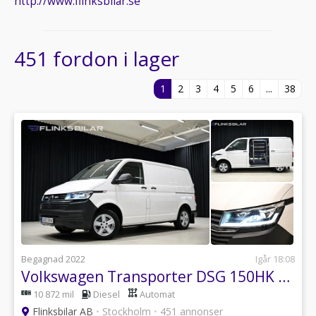
http://www.flinksbilar.se
451 fordon i lager
1
2
3
4
5
6
...
38
Begagnad 2022
Igår 18:08
Volkswagen Transporter DSG 150HK V-Inredd|Dubbeldörr|LED|Uppvärmt-skåp|Leasbar
10 872 mil
Diesel
Automat
Flinksbilar AB
•
Stockholm
•
451 annonser