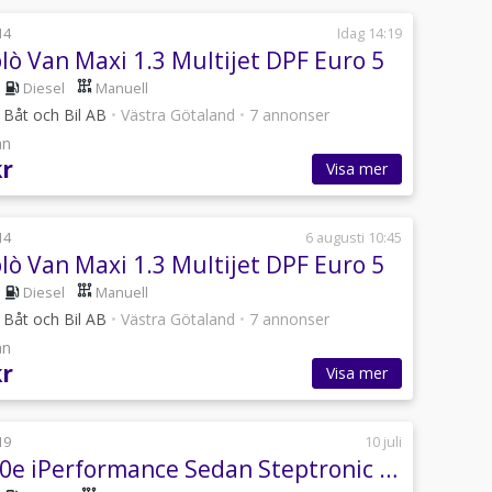
14
Idag 14:19
lò Van Maxi 1.3 Multijet DPF Euro 5
Diesel
Manuell
 Båt och Bil AB
•
Västra Götaland
•
7 annonser
ån
kr
Visa mer
14
6 augusti 10:45
lò Van Maxi 1.3 Multijet DPF Euro 5
Diesel
Manuell
 Båt och Bil AB
•
Västra Götaland
•
7 annonser
ån
kr
Visa mer
19
10 juli
BMW 530e iPerformance Sedan Steptronic Sport line , 360´, 18"