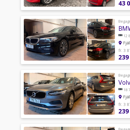
43 
Begag
BMW
12 
Fjäl
fr. 3 
239
Begag
Vol
18 
Fjäl
fr. 3 
239
Begag