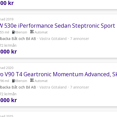
000 kr
nad 2019
 530e iPerformance Sedan Steptronic Sport li
855 mil
Bensin
Automat
lbacka Båt och Bil AB
•
Västra Götaland
•
7 annonser
872 kr/mån
 000 kr
nad 2020
vo V90 T4 Geartronic Momentum Advanced, Sk
796 mil
Bensin
Automat
lbacka Båt och Bil AB
•
Västra Götaland
•
7 annonser
872 kr/mån
 000 kr
nad 2015