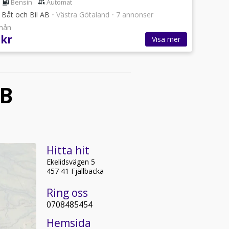
Bensin
Automat
 Båt och Bil AB
•
Västra Götaland
•
7 annonser
/mån
 kr
Visa mer
AB
Hitta hit
Ekelidsvägen 5
457 41 Fjällbacka
Ring oss
0708485454
Hemsida