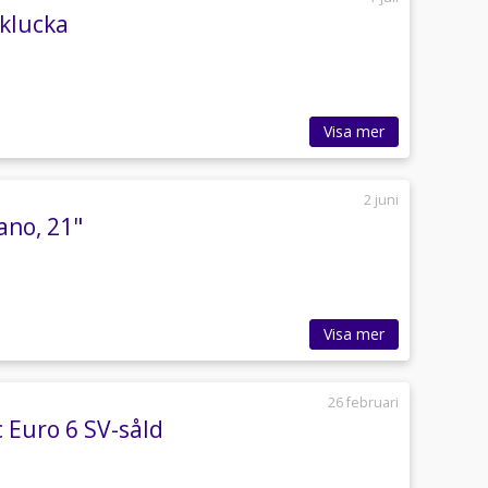
klucka
Visa mer
2 juni
ano, 21"
Visa mer
26 februari
c Euro 6 SV-såld