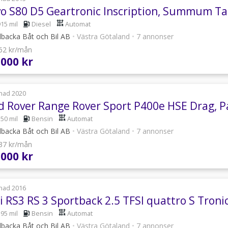
vo S80 D5 Geartronic Inscription, Summum Ta
915 mil
Diesel
Automat
lbacka Båt och Bil AB
•
Västra Götaland
•
7 annonser
062 kr/mån
 000 kr
nad 2020
d Rover Range Rover Sport P400e HSE Drag, P
150 mil
Bensin
Automat
lbacka Båt och Bil AB
•
Västra Götaland
•
7 annonser
437 kr/mån
 000 kr
nad 2016
 RS3 RS 3 Sportback 2.5 TFSI quattro S Troni
595 mil
Bensin
Automat
lbacka Båt och Bil AB
•
Västra Götaland
•
7 annonser