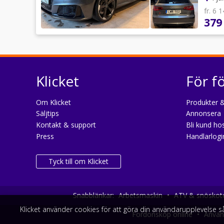
fr. 6 
379
Klicket
För f
Om Klicket
Produkter &
Säljtips
Annonsera
Kontakt & support
Bli kund hos
Press
Handlarlogi
Tyck till om Klicket
Snabblänkar:
Arbetsmaskin
•
ATV & snöskot
Klicket använder cookies för att göra din användarupplevelse 
Fordonsköp online
•
Använd