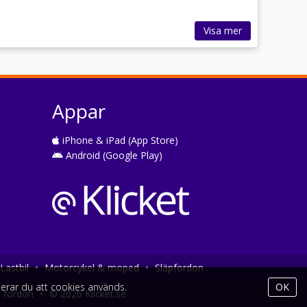
Visa mer
Appar
iPhone & iPad (App Store)
Android (Google Play)
Lastbil
•
Motorcykel & moped
•
Släpfordon
erar du att cookies används.
OK
a fordon
•
© 2026 Klicket.se