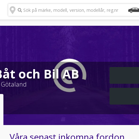
Sök på märke, modell, version, modellår, reg.nr
Båt och Bil AB
 Götaland
Våra senast inkomna fordon