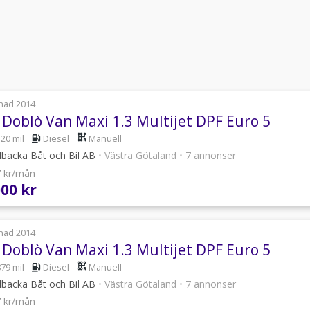
nad 2014
t Doblò Van Maxi 1.3 Multijet DPF Euro 5
520 mil
Diesel
Manuell
lbacka Båt och Bil AB
•
Västra Götaland
•
7 annonser
7 kr/mån
000 kr
nad 2014
t Doblò Van Maxi 1.3 Multijet DPF Euro 5
879 mil
Diesel
Manuell
lbacka Båt och Bil AB
•
Västra Götaland
•
7 annonser
7 kr/mån