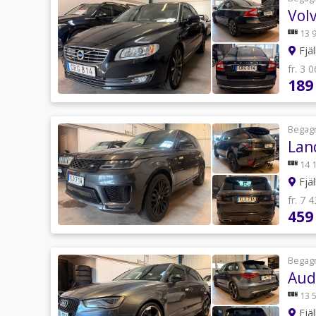
Vol
13 
Fjäl
fr. 3 
189
Begag
Lan
14 
Fjäl
fr. 7 
459
Begag
Audi
13 
Fjäl