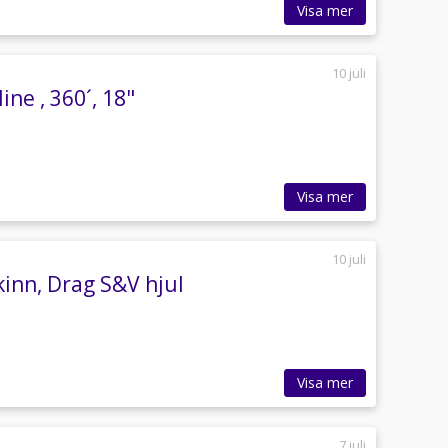
Visa mer
10 juli
ne , 360´, 18"
Visa mer
10 juli
inn, Drag S&V hjul
Visa mer
7 juli