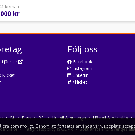
141 kr/mån
 000 kr
öretag
Följ oss
 tjänster
Facebook
Instagram
 Klicket
LinkedIn
n
#klicket
er
•
Bil
•
Buss
•
Båt
•
Husbil & husvagn
•
Hästbil & hästsläp
•
så bra som möjligt. Genom att fortsätta använda vår webbplats accept
arvillkor
•
Integritetspolicy & GDPR
•
Söktjänsten för Sveriges all