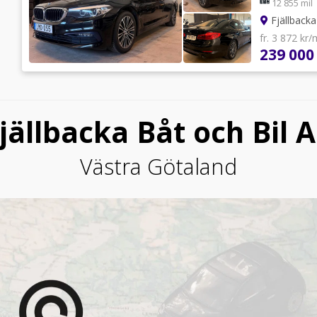
12 855 mil
Fjällbacka
fr. 3 872 kr
239 000
jällbacka Båt och Bil 
Västra Götaland