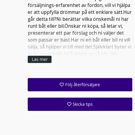
försäljnings-erfarenhet av fordon, vill vi hjälpa
er att uppfylla drömmar på ett enklare sätt.Hur
går detta till?Ni berättar vilka önskemål ni har
runt båt eller bil.Önskar ni köpa, så letar vi,
presenterar ett par förslag och ni väljer det
som passar er bäst.Har ni en båt eller bil ni vill
sälja, så hjälper vi till med det.Självklart byter vi
in er nuvarande bil.Enklare än så blir det
Läs mer
inte.Kontakta oss innan besök. Alla våra fordon
kan visas i Fjällbacka alternativt Göteborg.
Kontakta oss, så hittar vi en lösning som
passar er.Vi erbjuder garanti via AutoConcept.
Följ återförsäljare
Få ett e-postmeddelande när denna återförsäljare lagt upp en eller flera nya annonser i sitt lager!
Följ alla anläggningar inom denna företagsgrupp (1 st)
Skicka tips
Ange din väns e-postadress för att skicka ett tips om denna återförsäljare.