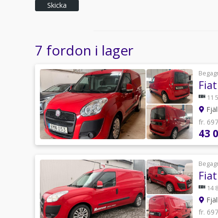
Skicka
7 fordon i lager
Begag
Fia
11 
Fjäl
fr. 69
43 
Begag
Fia
14 
Fjäl
fr. 69