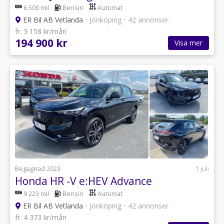
6 500 mil
Bensin
Automat
ER Bil AB Vetlanda
•
Jönköping
•
42 annonser
fr. 3 158 kr/mån
194 900 kr
Visa mer
Begagnad 2023
1 juli
Honda HR -V e:HEV Advance
9 223 mil
Bensin
Automat
ER Bil AB Vetlanda
•
Jönköping
•
42 annonser
fr. 4 373 kr/mån