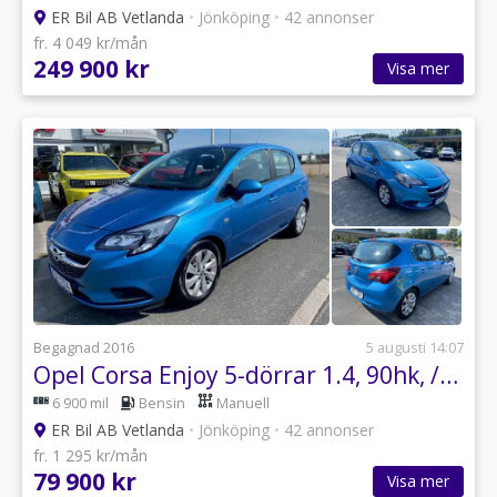
ER Bil AB Vetlanda
•
Jönköping
•
42 annonser
fr. 4 049 kr/mån
249 900 kr
Visa mer
Begagnad 2016
5 augusti 14:07
Opel Corsa Enjoy 5-dörrar 1.4, 90hk, //LÅGA MIL //
6 900 mil
Bensin
Manuell
ER Bil AB Vetlanda
•
Jönköping
•
42 annonser
fr. 1 295 kr/mån
79 900 kr
Visa mer