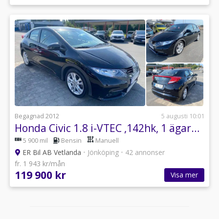
Begagnad 2012
5 augusti 10:01
Honda Civic 1.8 i-VTEC ,142hk, 1 ägare //LÅGMIL//
5 900 mil
Bensin
Manuell
ER Bil AB Vetlanda
•
Jönköping
•
42 annonser
fr. 1 943 kr/mån
119 900 kr
Visa mer