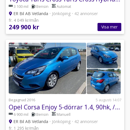
3 100 mil
Bensin
Automat
ER Bil AB Vetlanda
•
Jönköping
•
42 annonser
fr. 4 049 kr/mån
249 900 kr
Visa mer
Begagnad 2016
5 augusti 14:07
Opel Corsa Enjoy 5-dörrar 1.4, 90hk, //LÅGA MIL //
6 900 mil
Bensin
Manuell
ER Bil AB Vetlanda
•
Jönköping
•
42 annonser
fr. 1 295 kr/mån