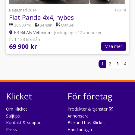
Begagnad 2014
19 juni
Fiat Panda 4x4, nybes
20 500 mil
Bensin
Manuell
ER Bil AB Vetlanda
•
Jönköping
•
42 annonser
fr. 1 133 kr/mån
69 900 kr
Visa mer
1
2
3
4
Klicket
För företag
Om Klicket
Produkter & tjänster
Säljtips
Annonsera
Kontakt & support
Bli kund hos Klicket
Press
Handlarlogin