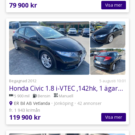
79 900 kr
Visa mer
Begagnad 2012
5 augusti 10:01
Honda Civic 1.8 i-VTEC ,142hk, 1 ägare //LÅGMIL//
5 900 mil
Bensin
Manuell
ER Bil AB Vetlanda
•
Jönköping
•
42 annonser
fr. 1 943 kr/mån
119 900 kr
Visa mer