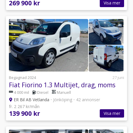
269 900 kr
Visa mer
Begagnad 2024
27 juni
Fiat Fiorino 1.3 Multijet, drag, moms
4 000 mil
Diesel
Manuell
ER Bil AB Vetlanda
•
Jönköping
•
42 annonser
fr. 2 267 kr/mån
139 900 kr
Visa mer