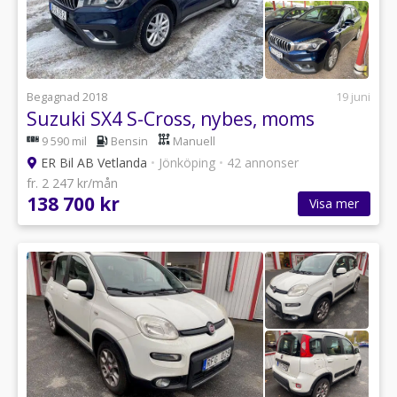
Begagnad 2018
19 juni
Suzuki SX4 S-Cross, nybes, moms
9 590 mil
Bensin
Manuell
ER Bil AB Vetlanda
•
Jönköping
•
42 annonser
fr. 2 247 kr/mån
138 700 kr
Visa mer