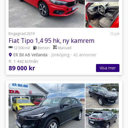
Begagnad 2019
12 juli
Fiat Tipo 1,4 95 hk, ny kamrem
12 500 mil
Bensin
Manuell
ER Bil AB Vetlanda
•
Jönköping
•
42 annonser
fr. 1 442 kr/mån
89 000 kr
Visa mer