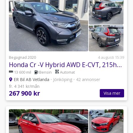
Begagnad 2020
4 augusti 15:39
Honda Cr -V Hybrid AWD E-CVT, 215hk, drag, ledramp, v-hjul
13 600 mil
Bensin
Automat
ER Bil AB Vetlanda
•
Jönköping
•
42 annonser
fr. 4 341 kr/mån
267 900 kr
Visa mer