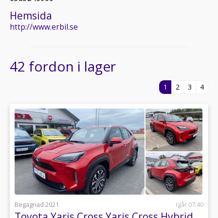
Hemsida
http://www.erbil.se
42 fordon i lager
1
2
3
4
Begagnad 2021
Igår 07:40
Toyota Yaris Cross Yaris Cross Hybrid – Active Plus, 1 äg...