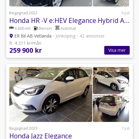
Begagnad 2022
9 juli
Honda HR -V e:HEV Elegance Hybrid Aut
6 600 mil
Bensin
Automat
ER Bil AB Vetlanda
•
Jönköping
•
42 annonser
fr. 4 211 kr/mån
259 900 kr
Visa mer
Begagnad 2023
7 juli
Honda Jazz Elegance