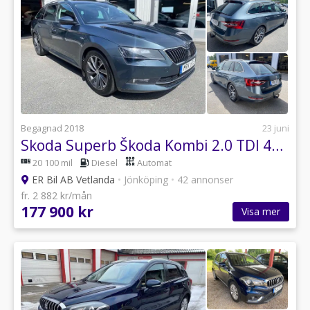
Begagnad 2018
23 juni
Skoda Superb Škoda Kombi 2.0 TDI 4x4 SCR DSG, 190hk, drag...
20 100 mil
Diesel
Automat
ER Bil AB Vetlanda
•
Jönköping
•
42 annonser
fr. 2 882 kr/mån
177 900 kr
Visa mer