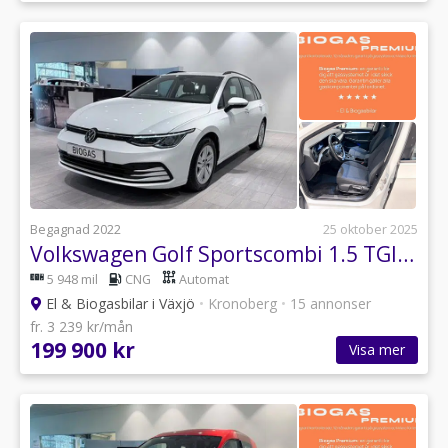
Begagnad 2022
25 oktober 2025
Volkswagen Golf Sportscombi 1.5 TGI Base BIOGAS
5 948 mil
CNG
Automat
El & Biogasbilar i Växjö
•
Kronoberg
•
15 annonser
fr. 3 239 kr/mån
199 900 kr
Visa mer