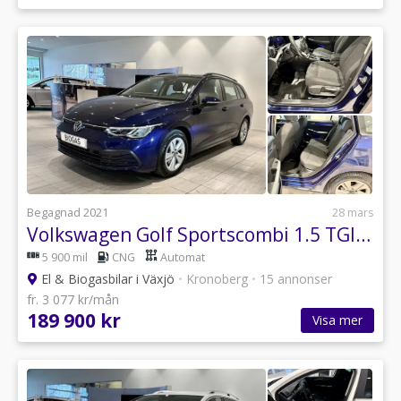
Begagnad 2021
28 mars
Volkswagen Golf Sportscombi 1.5 TGI Automat,
5 900 mil
CNG
Automat
El & Biogasbilar i Växjö
•
Kronoberg
•
15 annonser
fr. 3 077 kr/mån
189 900 kr
Visa mer