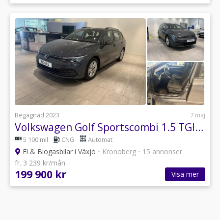
Begagnad 2023
7 maj
Volkswagen Golf Sportscombi 1.5 TGI Base Euro 6
5 100 mil
CNG
Automat
El & Biogasbilar i Växjö
•
Kronoberg
•
15 annonser
fr. 3 239 kr/mån
199 900 kr
Visa mer