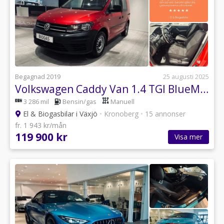
Begagnad 2019
25 augusti 2025
Volkswagen Caddy Van 1.4 TGI BlueMotion Euro 6
3 286 mil
Bensin/gas
Manuell
El & Biogasbilar i Växjö
•
Kronoberg
•
15 annonser
fr. 1 943 kr/mån
119 900 kr
Visa mer