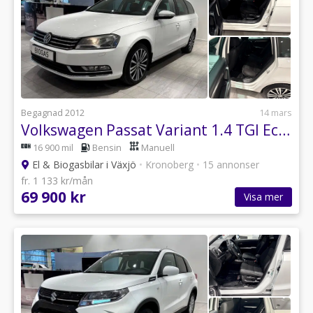
Begagnad 2012
14 mars
Volkswagen Passat Variant 1.4 TGI EcoFuel Masters Dragkrok
16 900 mil
Bensin
Manuell
El & Biogasbilar i Växjö
•
Kronoberg
•
15 annonser
fr. 1 133 kr/mån
69 900 kr
Visa mer