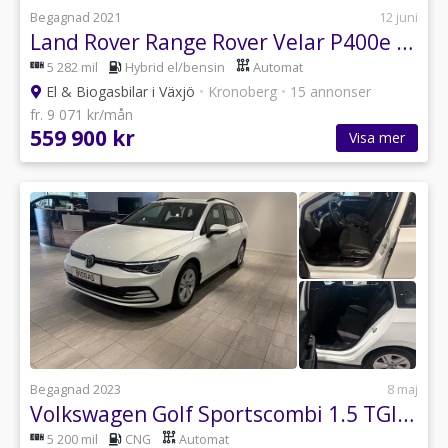
Begagnad 2021
12 juni
Land Rover Range Rover Velar P400e SE R-Dynamic Dragkrok sv.såld
5 282 mil
Hybrid el/bensin
Automat
El & Biogasbilar i Växjö
•
Kronoberg
•
15 annonser
fr. 9 071 kr/mån
559 900 kr
Visa mer
Begagnad 2023
8 maj
Volkswagen Golf Sportscombi 1.5 TGI Base Euro 6
5 200 mil
CNG
Automat