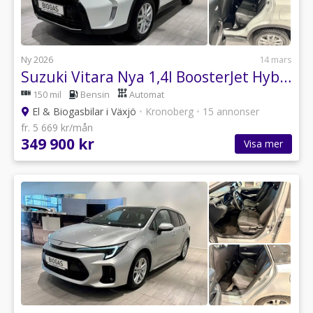
Ny 2026
14 mars
Suzuki Vitara Nya 1,4l BoosterJet Hybrid AllGrip
150 mil
Bensin
Automat
El & Biogasbilar i Växjö
•
Kronoberg
•
15 annonser
fr. 5 669 kr/mån
349 900 kr
Visa mer