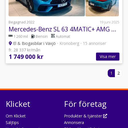
Begagnad 2022
19 juni 2025
Mercedes-Benz SL 63 4MATIC+ AMG Dynamic Plus, Keramiska
1 260 mil
Bensin
Automat
El & Biogasbilar i Växjö
•
Kronoberg
•
15 annonser
fr. 28 337 kr/mån
1 749 000 kr
Visa mer
1
2
Klicket
För företag
Om Klicket
Produkter & tjänster
Säljtips
Annonsera