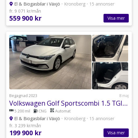
El & Biogasbilar i Växjö
•
Kronoberg
•
15 annonser
fr. 9 071 kr/mån
559 900 kr
Visa mer
Begagnad 2023
8 maj
Volkswagen Golf Sportscombi 1.5 TGI Base Euro 6
5 200 mil
CNG
Automat
El & Biogasbilar i Växjö
•
Kronoberg
•
15 annonser
fr. 3 239 kr/mån
199 900 kr
Visa mer