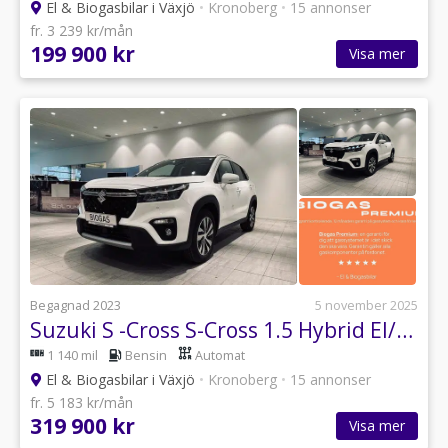
El & Biogasbilar i Växjö
•
Kronoberg
•
15 annonser
fr. 3 239 kr/mån
199 900 kr
Visa mer
Begagnad 2023
5 november 2025
Suzuki S -Cross S-Cross 1.5 Hybrid El/Biogas AllGrip Automat
1 140 mil
Bensin
Automat
El & Biogasbilar i Växjö
•
Kronoberg
•
15 annonser
fr. 5 183 kr/mån
319 900 kr
Visa mer