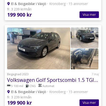
El & Biogasbilar i Växjö
•
Kronoberg
•
15 annonser
fr. 3 239 kr/mån
199 900 kr
Visa mer
Begagnad 2023
7 maj
Volkswagen Golf Sportscombi 1.5 TGI Base Euro 6
5 100 mil
CNG
Automat
El & Biogasbilar i Växjö
•
Kronoberg
•
15 annonser
fr. 3 239 kr/mån
199 900 kr
Visa mer