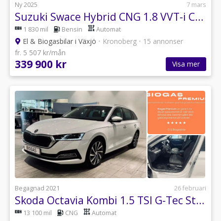
Ny 2025
7 mars
Suzuki Swace Hybrid CNG 1.8 VVT-i CNG E-CVT Inclusive
1 830 mil
Bensin
Automat
El & Biogasbilar i Växjö
•
Kronoberg
•
15 annonser
fr. 5 507 kr/mån
339 900 kr
Visa mer
Begagnad 2021
26 februari
Skoda Octavia Kombi 1.5 TSI G-Tec Style, Drag, Biogas
13 100 mil
CNG
Automat