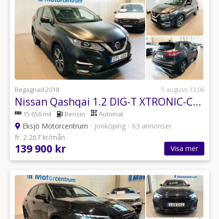
Begagnad 2018
5 augusti 13:06
Nissan Qashqai 1.2 DIG-T XTRONIC-CVT N-Connecta Euro 6
15 656 mil
Bensin
Automat
Eksjö Motorcentrum
•
Jönköping
•
63 annonser
fr. 2 267 kr/mån
139 900 kr
Visa mer