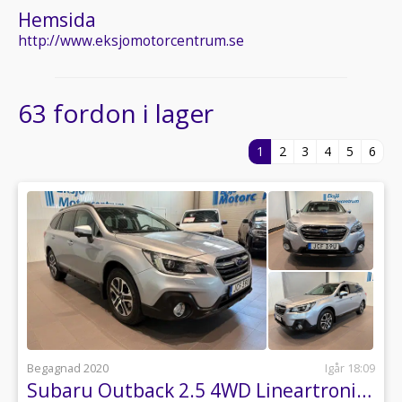
Hemsida
http://www.eksjomotorcentrum.se
63 fordon i lager
1
2
3
4
5
6
Begagnad 2020
Igår 18:09
Subaru Outback 2.5 4WD Lineartronic *Drag, Värmare*