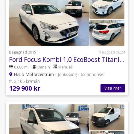
Begagnad 2019
4 augusti 06:24
Ford Focus Kombi 1.0 EcoBoost Titanium Euro 6
8 680 mil
Bensin
Manuell
Eksjö Motorcentrum
•
Jönköping
•
63 annonser
fr. 2 105 kr/mån
129 900 kr
Visa mer