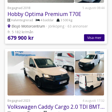
Begagnad 2018
5 augusti 08:44
Hobby Optima Premium T70E
Halvintegrerad
4 bäddar
3 500 kg
Eksjö Motorcentrum
•
Jönköping
•
63 annonser
fr. 5 182 kr/mån
679 900 kr
Visa mer
Begagnad 2023
4 augusti 17:32
Volkswagen Caddy Cargo 2.0 TDI BMT Euro 6 *Drag*