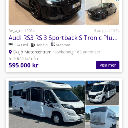
Begagnad 2024
5 augusti 10:34
Audi RS3 RS 3 Sportback S Tronic Plus *LED Matrix, Sportavgas*
3 741 mil
Bensin
Automat
Eksjö Motorcentrum
•
Jönköping
•
63 annonser
fr. 9 640 kr/mån
595 000 kr
Visa mer