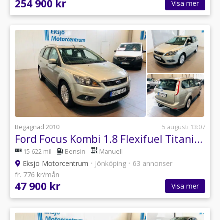
254 900 kr
Visa mer
Begagnad 2010
5 augusti 13:07
Ford Focus Kombi 1.8 Flexifuel Titanium Euro 4
15 622 mil
Bensin
Manuell
Eksjö Motorcentrum
•
Jönköping
•
63 annonser
fr. 776 kr/mån
47 900 kr
Visa mer