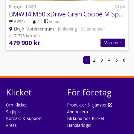
Begagnad 2023
24 juli
BMW I4 M50 xDrive Gran Coupé M Sport *S/V-Hjul*
6 850 mil
El
Automat
Eksjö Motorcentrum
•
Jönköping
•
63 annonser
fr. 7 775 kr/mån
479 900 kr
Visa mer
1
2
3
4
5
6
Klicket
För företag
Om Klicket
Produkter & tjänster
Säljtips
Annonsera
Kontakt & support
Bli kund hos Klicket
Press
Handlarlogin