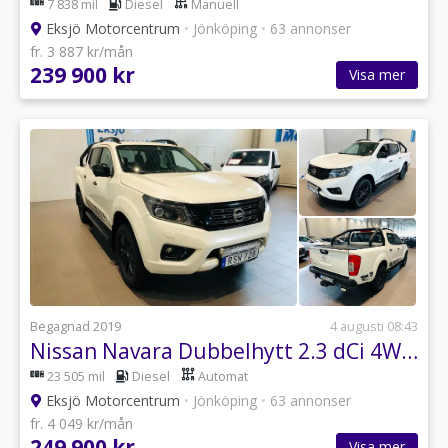
7 838 mil
Diesel
Manuell
Eksjö Motorcentrum
•
Jönköping
•
63 annonser
fr. 3 887 kr/mån
239 900 kr
Visa mer
Begagnad 2019
4 augusti 08:43
Nissan Navara Dubbelhytt 2.3 dCi 4WD *Flaklock/Skinn*
23 505 mil
Diesel
Automat
Eksjö Motorcentrum
•
Jönköping
•
63 annonser
fr. 4 049 kr/mån
249 900 kr
Visa mer