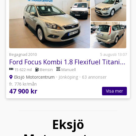
Begagnad 2010
5 augusti 13:07
Ford Focus Kombi 1.8 Flexifuel Titanium Euro 4
15 622 mil
Bensin
Manuell
Eksjö Motorcentrum
•
Jönköping
•
63 annonser
fr. 776 kr/mån
47 900 kr
Visa mer
Eksjö