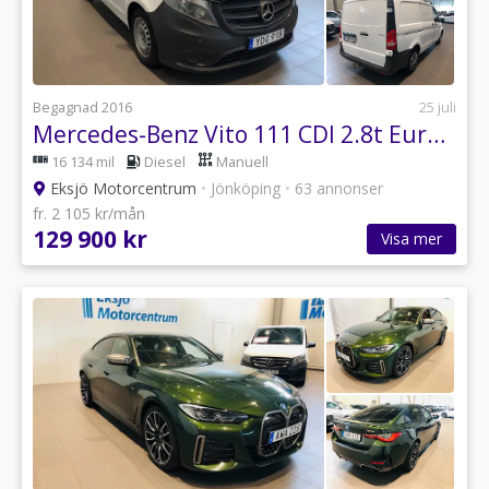
Begagnad 2016
25 juli
Mercedes-Benz Vito 111 CDI 2.8t Euro 5
16 134 mil
Diesel
Manuell
Eksjö Motorcentrum
•
Jönköping
•
63 annonser
fr. 2 105 kr/mån
129 900 kr
Visa mer