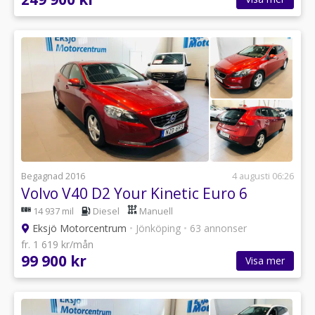
Begagnad 2016
4 augusti 06:26
Volvo V40 D2 Your Kinetic Euro 6
14 937 mil
Diesel
Manuell
Eksjö Motorcentrum
•
Jönköping
•
63 annonser
fr. 1 619 kr/mån
99 900 kr
Visa mer