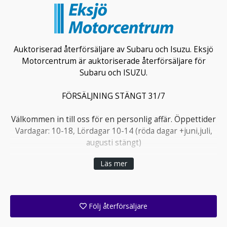
Auktoriserad återförsäljare av Subaru och Isuzu. Eksjö
Motorcentrum är auktoriserade återförsäljare för
Subaru och ISUZU.
FÖRSÄLJNING STÄNGT 31/7
Välkommen in till oss för en personlig affär. Öppettider
Vardagar: 10-18, Lördagar 10-14 (röda dagar +juni,juli,
augusti stängt)
Läs mer
Följ återförsäljare
Få ett e-postmeddelande när denna återförsäljare lagt upp en eller flera nya annonser i sitt lager!