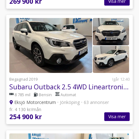
269 900 kr
Visa mer
Begagnad 2019
Igår 12:40
Subaru Outback 2.5 4WD Lineartronic *SoV Hjul*
8 785 mil
Bensin
Automat
Eksjö Motorcentrum
•
Jönköping
•
63 annonser
fr. 4 130 kr/mån
254 900 kr
Visa mer