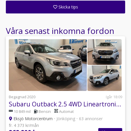
Skicka tips
Ange din väns e-postadress för att skicka ett tips om denna återförsäljare.
Våra senast inkomna fordon
Begagnad 2020
Igår 18:09
Subaru Outback 2.5 4WD Lineartronic *Drag, Värmare*
10 849 mil
Bensin
Automat
Eksjö Motorcentrum
•
Jönköping
•
63 annonser
fr. 4 373 kr/mån