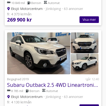
10 849 mil
Bensin
Automat
Eksjö Motorcentrum
•
Jönköping
•
63 annonser
fr. 4 373 kr/mån
269 900 kr
Visa mer
Begagnad 2019
Igår 12:40
Subaru Outback 2.5 4WD Lineartronic *SoV Hjul*
8 785 mil
Bensin
Automat
Eksjö Motorcentrum
•
Jönköping
•
63 annonser
fr. 4 130 kr/mån