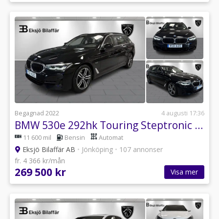
Begagnad 2022
4 augusti 17:36
BMW 530e 292hk Touring Steptronic Plug-In-Hybrid*Kamera,GPS,PDC*
11 600 mil
Bensin
Automat
Eksjö Bilaffär AB
•
Jönköping
•
107 annonser
fr. 4 366 kr/mån
269 500 kr
Visa mer