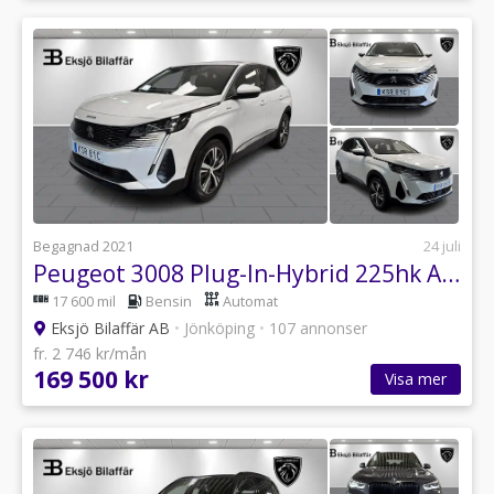
Begagnad 2021
24 juli
Peugeot 3008 Plug-In-Hybrid 225hk Automat *Dragkrok, Värmare*
17 600 mil
Bensin
Automat
Eksjö Bilaffär AB
•
Jönköping
•
107 annonser
fr. 2 746 kr/mån
169 500 kr
Visa mer