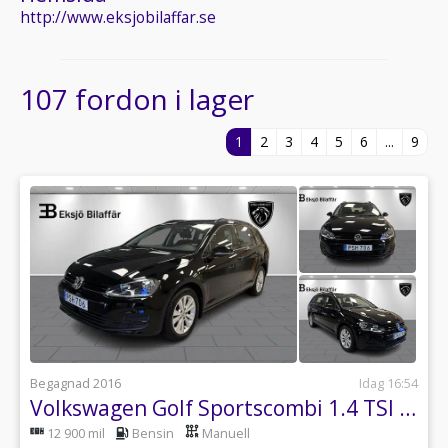
http://www.eksjobilaffar.se
107 fordon i lager
1
2
3
4
5
6
...
9
Begagnad 2016
Idag 16:54
Volkswagen Golf Sportscombi 1.4 TSI 125hk BMT MultiFuel *Motorvärmare*
12 900 mil
Bensin
Manuell