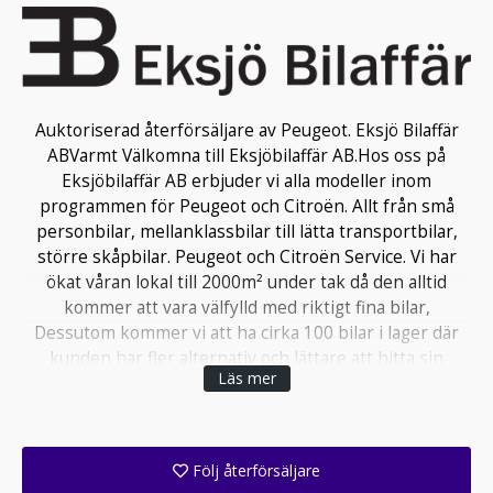
Auktoriserad återförsäljare av Peugeot. Eksjö Bilaffär
ABVarmt Välkomna till Eksjöbilaffär AB.Hos oss på
Eksjöbilaffär AB erbjuder vi alla modeller inom
programmen för Peugeot och Citroën. Allt från små
personbilar, mellanklassbilar till lätta transportbilar,
större skåpbilar. Peugeot och Citroën Service. Vi har
ökat våran lokal till 2000m² under tak då den alltid
kommer att vara välfylld med riktigt fina bilar,
Dessutom kommer vi att ha cirka 100 bilar i lager där
kunden har fler alternativ och lättare att hitta sin
Läs mer
drömbil.Prognosen för 2015 är tillväxt igen för 7:e året i
rad har vi ökat våran försäljning. Vi omsätter ca:119
miljoner per år och säljer ca:1200 bilar om året.Eksjö
Bilaffär AB startades Mars 2009.Vi erbjuder finansiering
Följ återförsäljare
genom Peugeot Finans och Santander Bank.Vi har