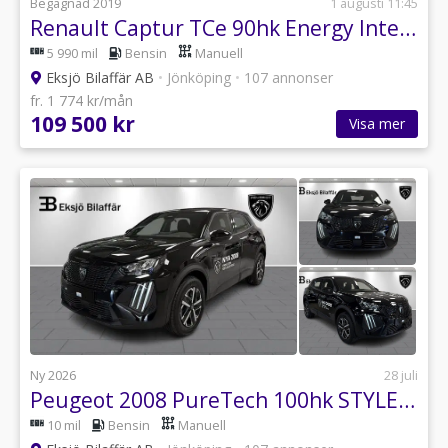
Begagnad 2019
1 augusti 11:45
Renault Captur TCe 90hk Energy Intens *Kamera, PDC, GPS, Key Less Go*
5 990 mil
Bensin
Manuell
Eksjö Bilaffär AB
•
Jönköping
•
107 annonser
fr. 1 774 kr/mån
109 500 kr
Visa mer
Ny 2026
28 juli
Peugeot 2008 PureTech 100hk STYLE Edition *Kamera, Apple CarPlay*
10 mil
Bensin
Manuell