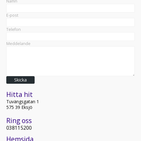
Namn
E-post
Telefon
Meddelande
Skicka
Hitta hit
Tuvängsgatan 1
575 39 Eksjö
Ring oss
038115200
Hemsida