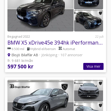
Begagnad 2022
22 juli
BMW X5 xDrive45e 394hk iPerformance Steptronic M Sport
6 500 mil
Hybrid el/bensin
Automat
Eksjö Bilaffär AB
•
Jönköping
•
107 annonser
fr. 9 681 kr/mån
597 500 kr
Visa mer