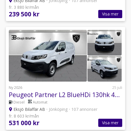
Eksjö Bilaffär AB
•
Jönköping
•
107 annonser
fr. 3 880 kr/mån
239 500 kr
Visa mer
Ny 2026
25 juli
Peugeot Partner L2 BlueHDi 130hk 4x4 Automat PLUS *Dragkrok, Värmare*
Diesel
Automat
Eksjö Bilaffär AB
•
Jönköping
•
107 annonser
fr. 8 603 kr/mån
531 000 kr
Visa mer