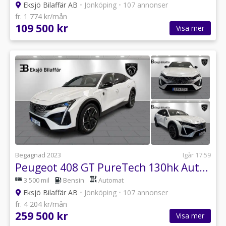
Eksjö Bilaffär AB
•
Jönköping
•
107 annonser
fr. 1 774 kr/mån
109 500 kr
Visa mer
Begagnad 2023
Igår 17:59
Peugeot 408 GT PureTech 130hk Automat *Kamera, GPS, PDC*
3 500 mil
Bensin
Automat
Eksjö Bilaffär AB
•
Jönköping
•
107 annonser
fr. 4 204 kr/mån
259 500 kr
Visa mer