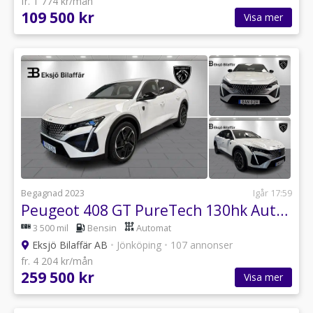
fr. 1 774 kr/mån
109 500 kr
Visa mer
Begagnad 2023
Igår 17:59
Peugeot 408 GT PureTech 130hk Automat *Kamera, GPS, PDC*
3 500 mil
Bensin
Automat
Eksjö Bilaffär AB
•
Jönköping
•
107 annonser
fr. 4 204 kr/mån
259 500 kr
Visa mer