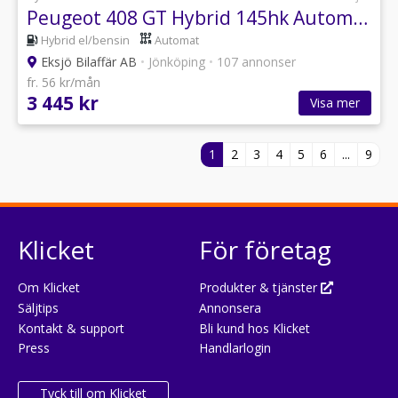
Peugeot 408 GT Hybrid 145hk Automat *Privatleasing*
Hybrid el/bensin
Automat
Eksjö Bilaffär AB
•
Jönköping
•
107 annonser
fr. 56 kr/mån
3 445 kr
Visa mer
1
2
3
4
5
6
...
9
Klicket
För företag
Om Klicket
Produkter & tjänster
Säljtips
Annonsera
Kontakt & support
Bli kund hos Klicket
Press
Handlarlogin
Tyck till om Klicket