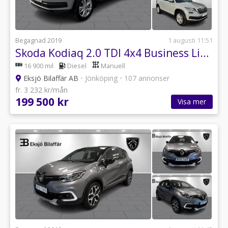
Begagnad 2019
1 augusti 11:51
Skoda Kodiaq 2.0 TDI 4x4 Business Line / Dragkrok / Backkamera /
16 900 mil
Diesel
Manuell
Eksjö Bilaffär AB
•
Jönköping
•
107 annonser
fr. 3 232 kr/mån
199 500 kr
Visa mer