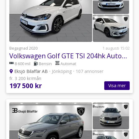
Begagnad 2020
1 augusti 15:02
Volkswagen Golf GTE TSI 204hk Automat Plug-In-Hybrid *LED, GPS. PDC*
8 600 mil
Bensin
Automat
Eksjö Bilaffär AB
•
Jönköping
•
107 annonser
fr. 3 200 kr/mån
197 500 kr
Visa mer