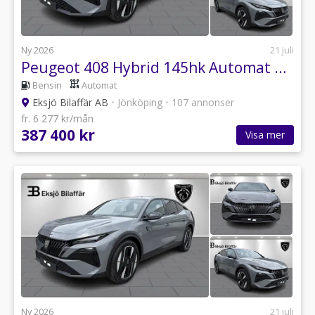
Ny 2026
21 juli
Peugeot 408 Hybrid 145hk Automat GT Edition
Bensin
Automat
Eksjö Bilaffär AB
•
Jönköping
•
107 annonser
fr. 6 277 kr/mån
387 400 kr
Visa mer
Ny 2026
21 juli