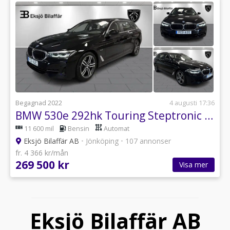
Begagnad 2022
4 augusti 17:36
BMW 530e 292hk Touring Steptronic Plug-In-Hybrid*Kamera,GPS,PDC*
11 600 mil
Bensin
Automat
Eksjö Bilaffär AB
•
Jönköping
•
107 annonser
fr. 4 366 kr/mån
269 500 kr
Visa mer
Eksjö Bilaffär AB