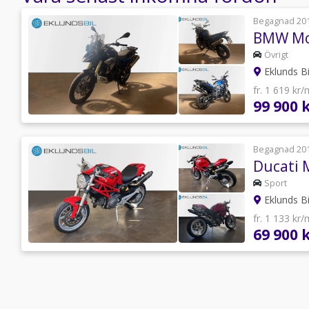
Begagnad 20
BMW Mot
Övrigt
Eklunds B
fr. 1 619 kr
99 900 
Begagnad 20
Ducati 
Sport
Eklunds B
fr. 1 133 kr
69 900 