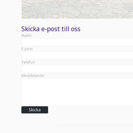
Skicka e-post till oss
Namn
E-post
Telefon
Meddelande
Skicka