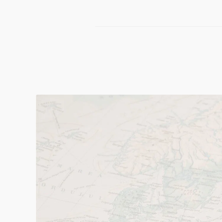
Göteborg!
Öppettider:
Måndag - Fredag: 10.00-18.00
Lördag: 11.00-15.00
Söndag: Enligt överenskommelse