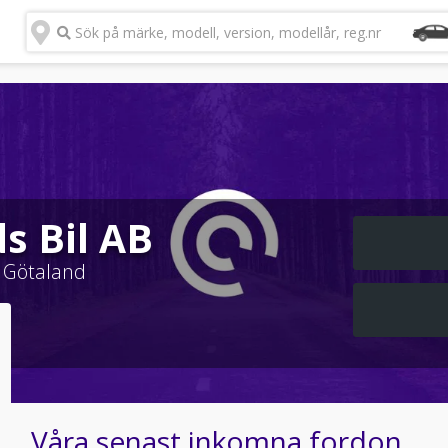
Sök på märke, modell, version, modellår, reg.nr
s Bil AB
 Götaland
Våra senast inkomna fordon