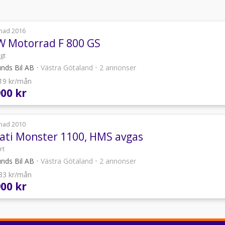
nad 2016
 Motorrad F 800 GS
gt
unds Bil AB
•
Västra Götaland
•
2 annonser
619 kr/mån
900 kr
nad 2010
ati Monster 1100, HMS avgas
rt
unds Bil AB
•
Västra Götaland
•
2 annonser
133 kr/mån
900 kr