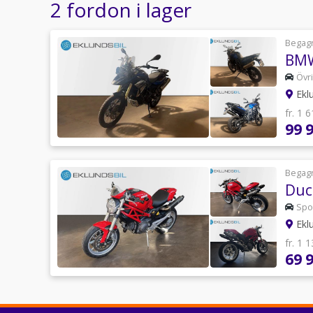
2 fordon i lager
Begag
BMW
Övri
Ekl
fr. 1 
99 
Begag
Duc
Spo
Ekl
fr. 1 
69 