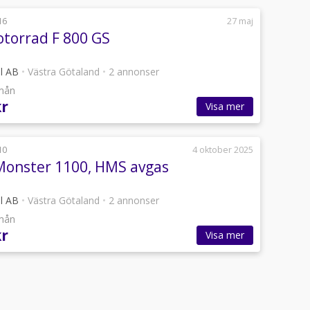
16
27 maj
orrad F 800 GS
il AB
•
Västra Götaland
•
2 annonser
/mån
kr
Visa mer
10
4 oktober 2025
Monster 1100, HMS avgas
il AB
•
Västra Götaland
•
2 annonser
/mån
kr
Visa mer