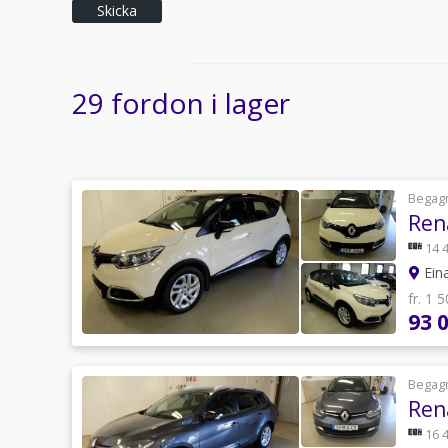
Skicka
29 fordon i lager
Begag
Ren
14 
Eina
fr. 1 
93 
Begag
Ren
16 