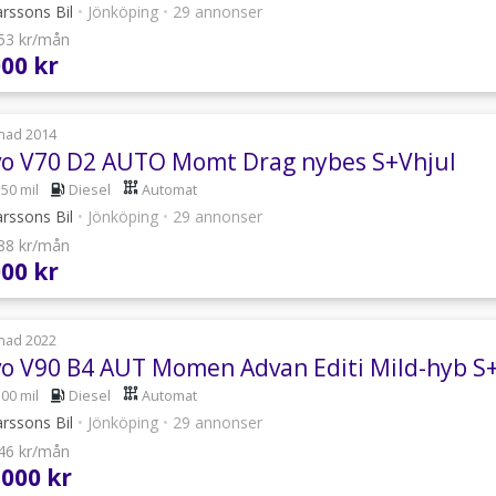
rssons Bil
•
Jönköping
•
29 annonser
053 kr/mån
000 kr
nad 2014
vo V70 D2 AUTO Momt Drag nybes S+Vhjul
350 mil
Diesel
Automat
rssons Bil
•
Jönköping
•
29 annonser
588 kr/mån
000 kr
nad 2022
vo V90 B4 AUT Momen Advan Editi Mild-hyb S+
500 mil
Diesel
Automat
rssons Bil
•
Jönköping
•
29 annonser
046 kr/mån
 000 kr