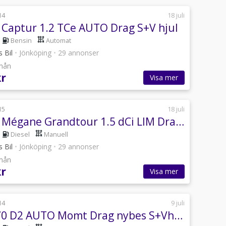
14
18 juli
 Captur 1.2 TCe AUTO Drag S+V hjul
Bensin
Automat
s Bil
•
Jönköping
•
29 annonser
/mån
kr
Visa mer
15
18 juli
Renault Mégane Grandtour 1.5 dCi LIM Drag Nykamrem
Diesel
Manuell
s Bil
•
Jönköping
•
29 annonser
/mån
kr
Visa mer
14
9 juli
Volvo V70 D2 AUTO Momt Drag nybes S+Vhjul