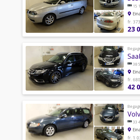
15 
Eina
fr. 37
23 
Begag
Saa
38 
Eina
fr. 68
42 
Begag
Vol
33 
Eina
fr. 1 