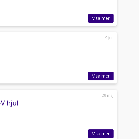
Visa mer
9 juli
Visa mer
29 maj
V hjul
Visa mer