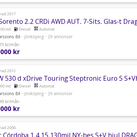
nad 2017
Sorento 2.2 CRDi AWD AUT. 7-Sits. Glas-t Drag
500 mil
Diesel
Automat
rssons Bil
•
Jönköping
•
29 annonser
775 kr/mån
 000 kr
nad 2012
 530 d xDrive Touring Steptronic Euro 5 S+V
900 mil
Diesel
Automat
rssons Bil
•
Jönköping
•
29 annonser
349 kr/mån
 000 kr
nad 2006
t Córdoba 1.4 15.130mil NY-bes S+V hjul DRA