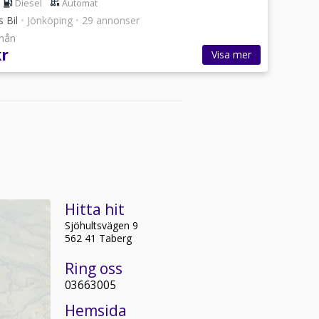
Diesel
Automat
s Bil
•
Jönköping
•
29 annonser
/mån
kr
Visa mer
Hitta hit
Sjöhultsvägen 9
562 41 Taberg
Ring oss
03663005
Hemsida