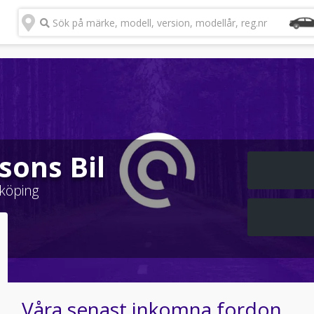
Sök på märke, modell, version, modellår, reg.nr
sons Bil
köping
Våra senast inkomna fordon