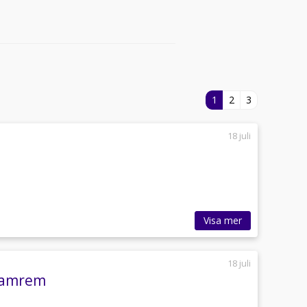
1
2
3
18 juli
Visa mer
18 juli
ykamrem