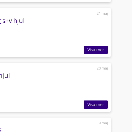
21 maj
 s+v hjul
Visa mer
20 maj
hjul
Visa mer
9 maj
G