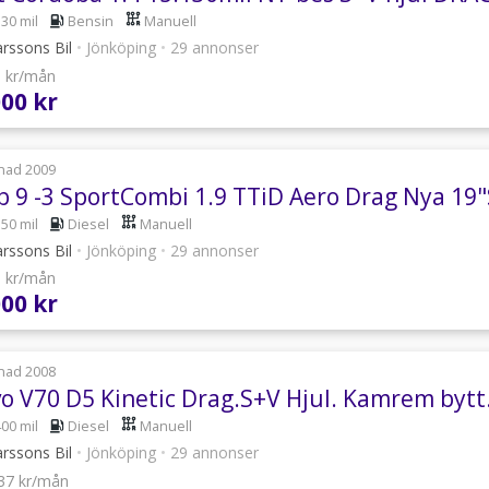
130 mil
Bensin
Manuell
rssons Bil
•
Jönköping
•
29 annonser
3 kr/mån
000 kr
nad 2009
b 9 -3 SportCombi 1.9 TTiD Aero Drag Nya 19"S
550 mil
Diesel
Manuell
rssons Bil
•
Jönköping
•
29 annonser
0 kr/mån
000 kr
nad 2008
vo V70 D5 Kinetic Drag.S+V Hjul. Kamrem bytt
400 mil
Diesel
Manuell
rssons Bil
•
Jönköping
•
29 annonser
037 kr/mån