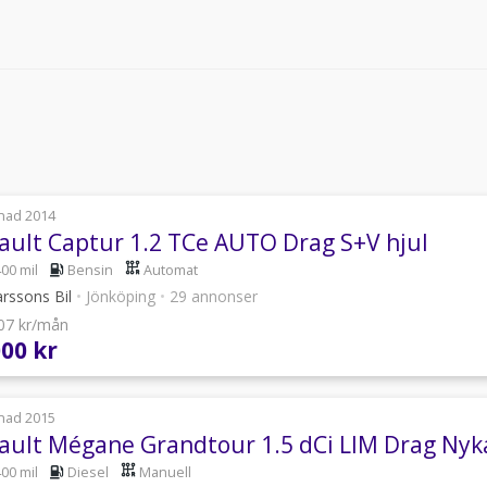
nad 2014
ault Captur 1.2 TCe AUTO Drag S+V hjul
400 mil
Bensin
Automat
rssons Bil
•
Jönköping
•
29 annonser
507 kr/mån
000 kr
nad 2015
ault Mégane Grandtour 1.5 dCi LIM Drag N
400 mil
Diesel
Manuell