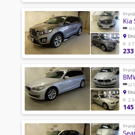
Begag
Kia 
16 
Eina
fr. 3 
233
Begag
BMW
22 
Eina
fr. 2 
145
Begag
Sea