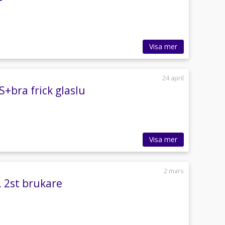
Visa mer
24 april
+bra frick glaslu
Visa mer
2 mars
. 2st brukare