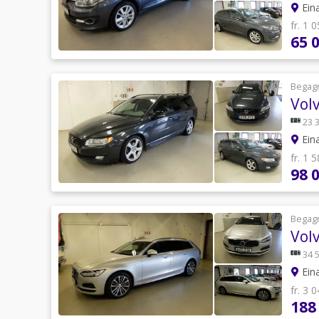
Eina
fr. 1 
65 
Begag
Vol
23 
Eina
fr. 1 
98 
Begag
Vol
34 
Eina
fr. 3 
188