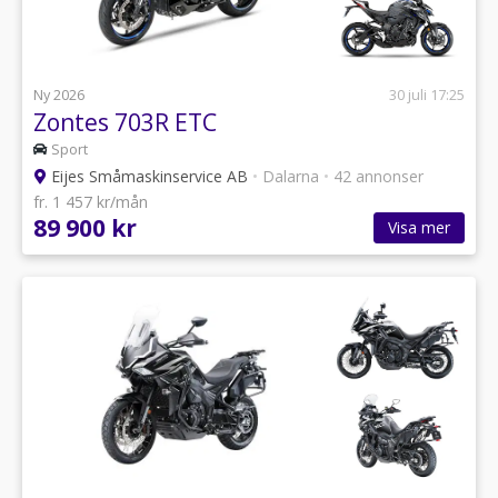
Ny 2026
30 juli 17:25
Zontes 703R ETC
Sport
Eijes Småmaskinservice AB
•
Dalarna
•
42 annonser
fr. 1 457 kr/mån
89 900 kr
Visa mer