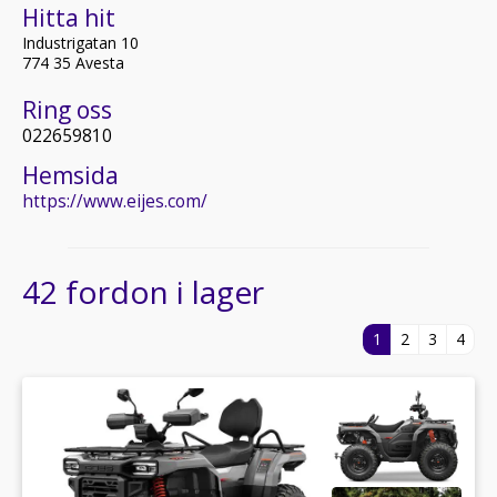
Hitta hit
Industrigatan 10
774 35 Avesta
Ring oss
022659810
Hemsida
https://www.eijes.com/
42 fordon i lager
1
2
3
4