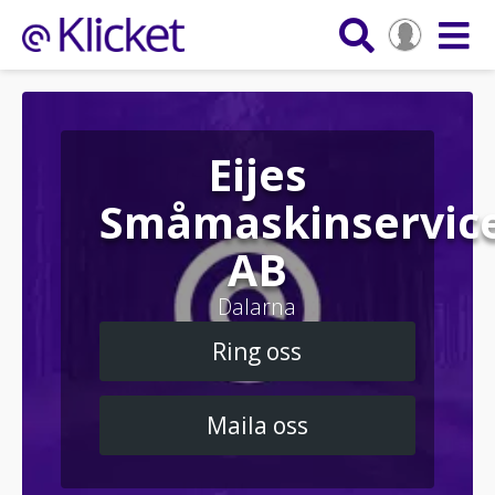
Eijes
Småmaskinservic
AB
Dalarna
Ring oss
Maila oss