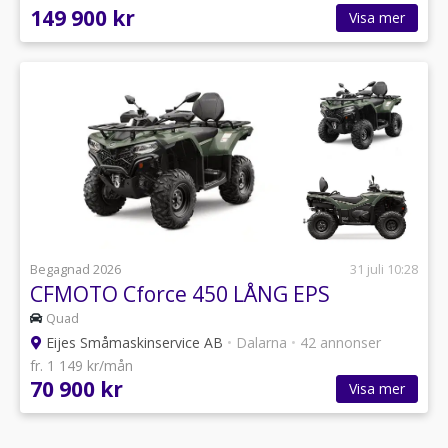
149 900 kr
Visa mer
Begagnad 2026
31 juli 10:28
CFMOTO Cforce 450 LÅNG EPS
Quad
Eijes Småmaskinservice AB
•
Dalarna
•
42 annonser
fr. 1 149 kr/mån
70 900 kr
Visa mer