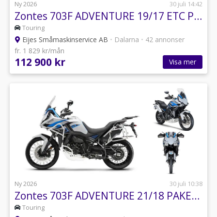
Ny 2026
30 juli 14:42
Zontes 703F ADVENTURE 19/17 ETC PAKETPRIS INK. VÄSKOR
Touring
Eijes Småmaskinservice AB
•
Dalarna
•
42 annonser
fr. 1 829 kr/mån
112 900 kr
Visa mer
Ny 2026
30 juli 10:38
Zontes 703F ADVENTURE 21/18 PAKETPRIS INK. VÄSKOR
Touring