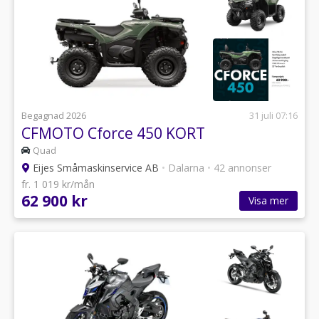
Begagnad 2026
31 juli 07:16
CFMOTO Cforce 450 KORT
Quad
Eijes Småmaskinservice AB
•
Dalarna
•
42 annonser
fr. 1 019 kr/mån
62 900 kr
Visa mer