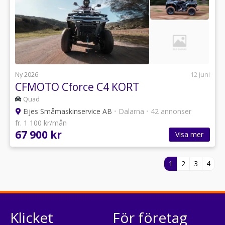
Ny 2026
12 juni
CFMOTO Cforce C4 KORT
Quad
Eijes Småmaskinservice AB
•
Dalarna
•
42 annonser
fr. 1 100 kr/mån
67 900 kr
Visa mer
1
2
3
4
Klicket
För företag