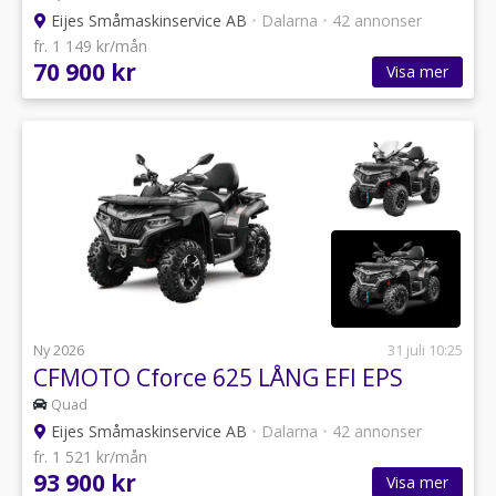
Eijes Småmaskinservice AB
•
Dalarna
•
42 annonser
fr. 1 149 kr/mån
70 900 kr
Visa mer
Ny 2026
31 juli 10:25
CFMOTO Cforce 625 LÅNG EFI EPS
Quad
Eijes Småmaskinservice AB
•
Dalarna
•
42 annonser
fr. 1 521 kr/mån
93 900 kr
Visa mer