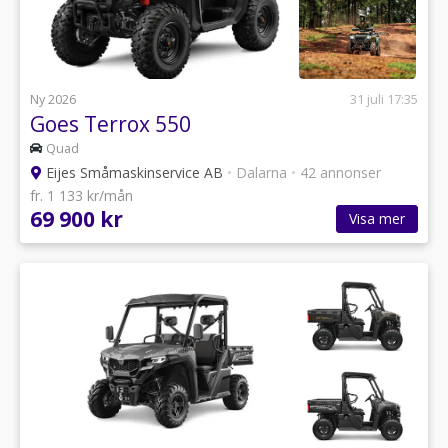
Ny 2026
31 juli 17:35
Goes Terrox 550
Quad
Eijes Småmaskinservice AB
•
Dalarna
•
42 annonser
fr. 1 133 kr/mån
69 900 kr
Visa mer