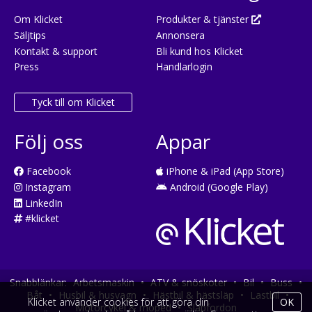
Om Klicket
Produkter & tjänster
Säljtips
Annonsera
Kontakt & support
Bli kund hos Klicket
Press
Handlarlogin
Tyck till om Klicket
Följ oss
Appar
Facebook
iPhone & iPad (App Store)
Instagram
Android (Google Play)
LinkedIn
#klicket
Snabblänkar:
Arbetsmaskin
•
ATV & snöskoter
•
Bil
•
Buss
•
Båt
•
Husbil & husvagn
•
Hästbil & hästsläp
•
Lastbil
•
Klicket använder cookies för att göra din
OK
Motorcykel & moped
•
Släpfordon