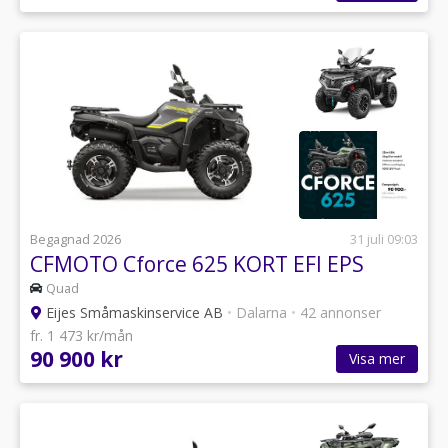
Begagnad 2026
31 juli 09:03
CFMOTO Cforce 625 KORT EFI EPS
Quad
Eijes Småmaskinservice AB
•
Dalarna
•
42 annonser
fr. 1 473 kr/mån
90 900 kr
Visa mer