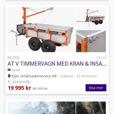
Ny 2025
24 juni
AT V TIMMERVAGN MED KRAN & INSATSFLAK DEMO
Quad
Eijes Småmaskinservice AB
•
Dalarna
•
42 annonser
fr. 324 kr/mån
19 995 kr
Visa mer
26 995 kr