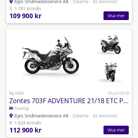
Eijes Småmaskinservice AB
•
Dalarna
•
42 annonser
fr. 1 781 kr/mån
109 900 kr
Visa mer
Ny 2026
30 juli 08:28
Zontes 703F ADVENTURE 21/18 ETC PAKETPRIS INK. VÄSKOR
Touring
Eijes Småmaskinservice AB
•
Dalarna
•
42 annonser
fr. 1 829 kr/mån
112 900 kr
Visa mer