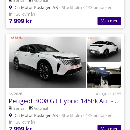
Bensin
Automat
Din Motor Roslagen AB
•
Stockholm
•
148 annonser
fr. 130 kr/mån
7 999 kr
Visa mer
Ny 2026
4 augusti 13:55
Peugeot 3008 GT Hybrid 145hk Aut - HYRBIL
Bensin
Automat
Din Motor Roslagen AB
•
Stockholm
•
148 annonser
fr. 130 kr/mån
7 999 kr
Visa mer