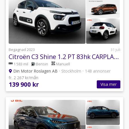
Begagnad 2023
31 juli
Citroën C3 Shine 1.2 PT 83hk CARPLAY BACKSENSORER
1 583 mil
Bensin
Manuell
Din Motor Roslagen AB
•
Stockholm
•
148 annonser
fr. 2 267 kr/mån
139 900 kr
Visa mer