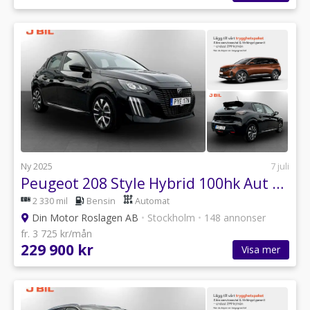
Ny 2025
7 juli
Peugeot 208 Style Hybrid 100hk Aut CARPLAY P-SENSORER EN ÄGARE
2 330 mil
Bensin
Automat
Din Motor Roslagen AB
•
Stockholm
•
148 annonser
fr. 3 725 kr/mån
229 900 kr
Visa mer