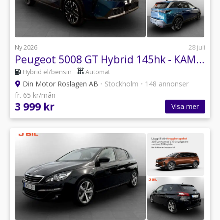
Ny 2026
28 juli
Peugeot 5008 GT Hybrid 145hk - KAMPANJPRIS PRIVATLEASING 12 MÅN!
Hybrid el/bensin
Automat
Din Motor Roslagen AB
•
Stockholm
•
148 annonser
fr. 65 kr/mån
3 999 kr
Visa mer