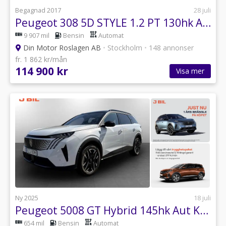
Begagnad 2017
28 juli
Peugeot 308 5D STYLE 1.2 PT 130hk Aut PANO B-KAMERA
9 907 mil
Bensin
Automat
Din Motor Roslagen AB
•
Stockholm
•
148 annonser
fr. 1 862 kr/mån
114 900 kr
Visa mer
Ny 2025
18 juli
Peugeot 5008 GT Hybrid 145hk Aut KAMPANJ BRÄNSLE INGÅR
654 mil
Bensin
Automat