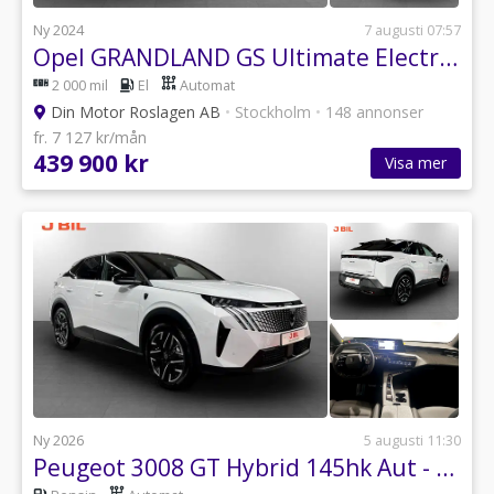
Ny 2024
7 augusti 07:57
Opel GRANDLAND GS Ultimate Electric - DEMO
2 000 mil
El
Automat
Din Motor Roslagen AB
•
Stockholm
•
148 annonser
fr. 7 127 kr/mån
439 900 kr
Visa mer
Ny 2026
5 augusti 11:30
Peugeot 3008 GT Hybrid 145hk Aut - HYRBIL