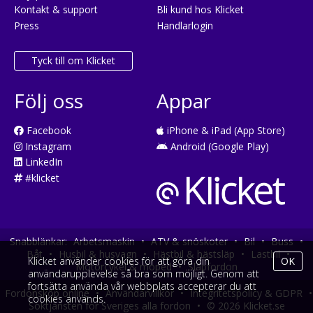
Kontakt & support
Bli kund hos Klicket
Press
Handlarlogin
Tyck till om Klicket
Följ oss
Appar
Facebook
iPhone & iPad (App Store)
Instagram
Android (Google Play)
LinkedIn
#klicket
Snabblänkar:
Arbetsmaskin
•
ATV & snöskoter
•
Bil
•
Buss
•
Båt
•
Husbil & husvagn
•
Hästbil & hästsläp
•
Lastbil
•
Klicket använder cookies för att göra din
OK
Motorcykel & moped
•
Släpfordon
användarupplevelse så bra som möjligt. Genom att
fortsätta använda vår webbplats accepterar du att
Fordonsköp online
•
Användarvillkor
•
Integritetspolicy & GDPR
•
cookies används.
Söktjänsten för Sveriges alla fordon
•
© 2026 Klicket.se