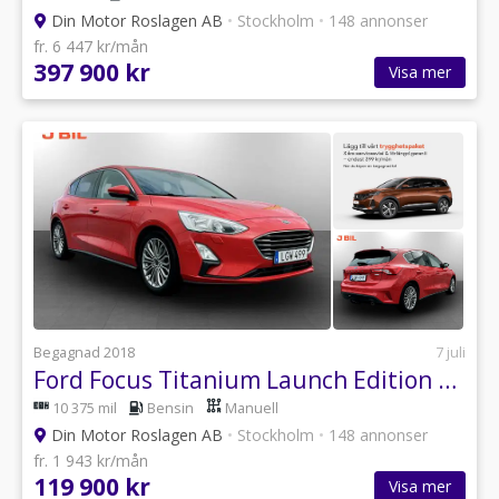
Din Motor Roslagen AB
•
Stockholm
•
148 annonser
fr. 6 447 kr/mån
397 900 kr
Visa mer
Begagnad 2018
7 juli
Ford Focus Titanium Launch Edition 1.0 EcoBoost 125hk B-KAMERA
10 375 mil
Bensin
Manuell
Din Motor Roslagen AB
•
Stockholm
•
148 annonser
fr. 1 943 kr/mån
119 900 kr
Visa mer