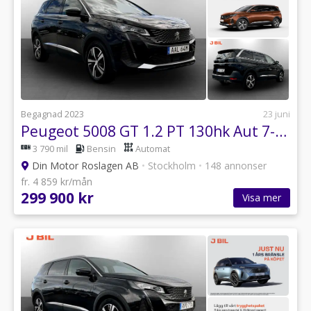
Begagnad 2023
23 juni
Peugeot 5008 GT 1.2 PT 130hk Aut 7-SITS B-KAMERA CARPLAY
3 790 mil
Bensin
Automat
Din Motor Roslagen AB
•
Stockholm
•
148 annonser
fr. 4 859 kr/mån
299 900 kr
Visa mer