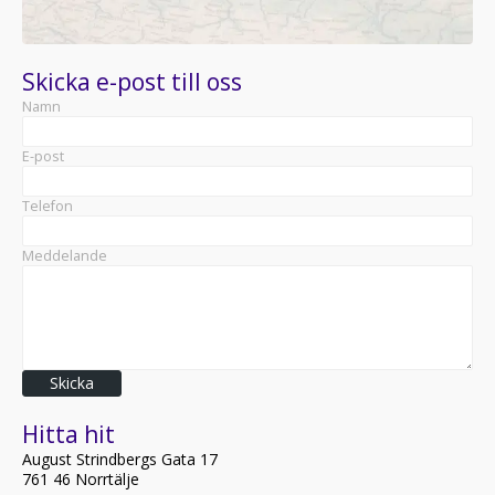
Skicka e-post till oss
Namn
E-post
Telefon
Meddelande
Skicka
Hitta hit
August Strindbergs Gata 17
761 46 Norrtälje