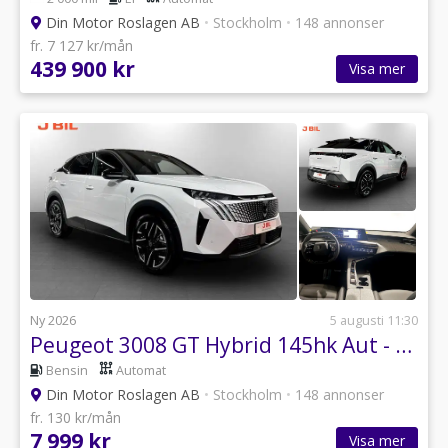
år 1966. Vi har funnits i samma lokaler på
Din Motor Roslagen AB
•
Stockholm
•
148 annonser
Stockholmsvägen sedan 1983, men nu har vi tagit nästa
fr. 7 127 kr/mån
steg i vår resa och flyttat till nya lokaler på August
439 900 kr
Visa mer
Strindbergs gata 17 i Norrtälje Porten, vid Norrtäljes
södra infart.
Vi är stolta över vår fullserviceanläggning, där vi hjälper
kunder med allt från plåtarbeten till service,
rekonditionering och tillbehör, samt när det är dags att
köpa en ny eller begagnad bil. Sedan 2012 är vi
auktoriserad återförsäljare av Peugeot och under våren
2024 flyttade även Opel in till oss.
Ett tryggt bilägande och en familjär, varm och
Ny 2026
5 augusti 11:30
välkomnande stämning kännetecknar oss.
Peugeot 3008 GT Hybrid 145hk Aut - HYRBIL
Bensin
Automat
Din Motor Roslagen AB
•
Stockholm
•
148 annonser
fr. 130 kr/mån
7 999 kr
Visa mer