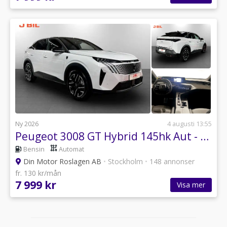
Ny 2026
4 augusti 13:55
Peugeot 3008 GT Hybrid 145hk Aut - HYRBIL
Bensin
Automat
Din Motor Roslagen AB
•
Stockholm
•
148 annonser
fr. 130 kr/mån
7 999 kr
Visa mer