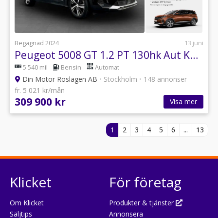
Begagnad 2024
13 juni
Peugeot 5008 GT 1.2 PT 130hk Aut KAMPANJ BRÄNSLE INGÅR
5 540 mil
Bensin
Automat
Din Motor Roslagen AB
•
Stockholm
•
148 annonser
fr. 5 021 kr/mån
309 900 kr
Visa mer
1
2
3
4
5
6
...
13
Klicket
För företag
Om Klicket
Produkter & tjänster
Säljtips
Annonsera