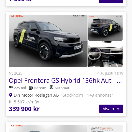
Ny 2025
4 augusti 11:19
Opel Frontera GS Hybrid 136hk Aut - DEMO
225 mil
Bensin
Automat
Din Motor Roslagen AB
•
Stockholm
•
148 annonser
fr. 5 507 kr/mån
339 900 kr
Visa mer