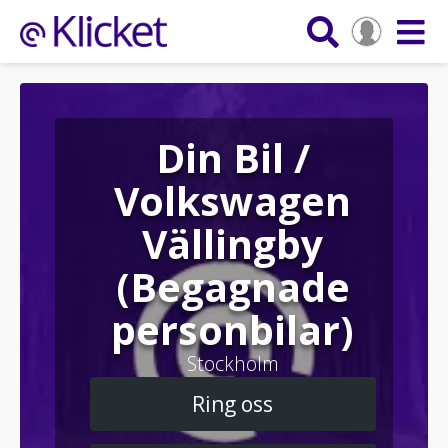
Din Bil /
Volkswagen
Vällingby
(Begagnade
personbilar)
Stockholm
Ring oss