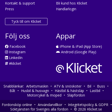
Kontakt & support
Bli kund hos Klicket
Press
Handlarlogin
Tyck till om Klicket
Följ oss
Appar
Facebook
iPhone & iPad (App Store)
Instagram
Android (Google Play)
LinkedIn
#klicket
Snabblänkar:
Arbetsmaskin
•
ATV & snöskoter
•
Bil
•
Buss
•
Båt
•
Husbil & husvagn
•
Hästbil & hästsläp
•
Lastbil
•
Klicket använder cookies för att göra din
OK
Motorcykel & moped
•
Släpfordon
användarupplevelse så bra som möjligt. Genom att
fortsätta använda vår webbplats accepterar du att
Fordonsköp online
•
Användarvillkor
•
Integritetspolicy & GDPR
•
cookies används.
Söktjänsten för Sveriges alla fordon
•
© 2026 Klicket.se