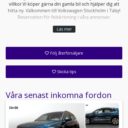
villkor.Vi köper gärna din gamla bil och hjälper dig att
hitta ny. Välkommen till Volkswagen Stockholm i Täby!
Reservation för felskrivning i våra annonser.
Läs mer
Följ återförsäljare
Få ett e-postmeddelande när denna återförsäljare lagt upp en eller flera nya annonser i sitt lager!
Skicka tips
Ange din väns e-postadress för att skicka ett tips om denna återförsäljare.
Våra senast inkomna fordon