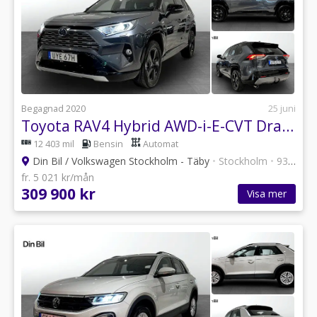
Begagnad 2020
25 juni
Toyota RAV4 Hybrid AWD-i-E-CVT Drag/Backkamera
12 403 mil
Bensin
Automat
Din Bil / Volkswagen Stockholm - Täby
•
Stockholm
•
93 annonser
fr. 5 021 kr/mån
309 900 kr
Visa mer