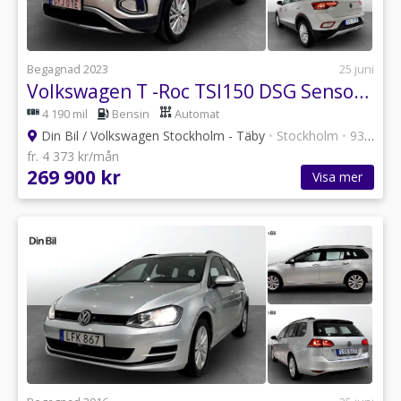
Begagnad 2023
25 juni
Volkswagen T -Roc TSI150 DSG Sensorer/Carplay
4 190 mil
Bensin
Automat
Din Bil / Volkswagen Stockholm - Täby
•
Stockholm
•
93 annonser
fr. 4 373 kr/mån
269 900 kr
Visa mer