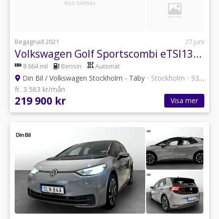
Begagnad 2021
27 juni
Volkswagen Golf Sportscombi eTSI131 DSG Life Drag/Backkamera
8 664 mil
Bensin
Automat
Din Bil / Volkswagen Stockholm - Täby
•
Stockholm
•
93 annonser
fr. 3 563 kr/mån
219 900 kr
Visa mer