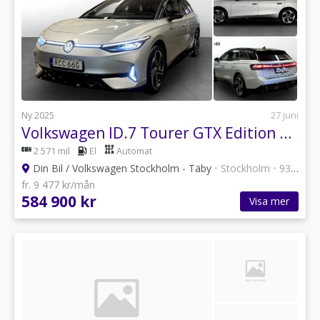
Ny 2025
27 juni
Volkswagen ID.7 Tourer GTX Edition Drag/Navigation
2 571 mil
El
Automat
Din Bil / Volkswagen Stockholm - Täby
•
Stockholm
•
93 annonser
fr. 9 477 kr/mån
584 900 kr
Visa mer