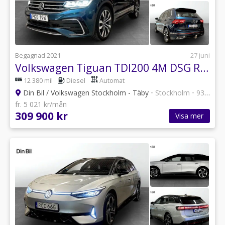
Begagnad 2021
27 juni
Volkswagen Tiguan TDI200 4M DSG R-Line Drag/Värmare/Pano/H&K
12 380 mil
Diesel
Automat
Din Bil / Volkswagen Stockholm - Täby
•
Stockholm
•
93 annonser
fr. 5 021 kr/mån
309 900 kr
Visa mer