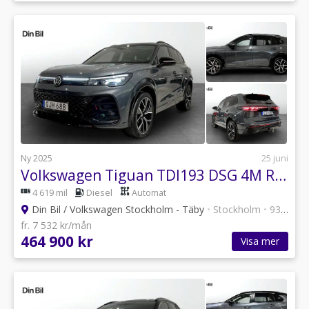
Ny 2025
25 juni
Volkswagen Tiguan TDI193 DSG 4M R-Line Black/Edition/Pano/Drag
4 619 mil
Diesel
Automat
Din Bil / Volkswagen Stockholm - Täby
•
Stockholm
•
93 annonser
fr. 7 532 kr/mån
464 900 kr
Visa mer