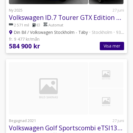
Ny 2025
27 juni
Volkswagen ID.7 Tourer GTX Edition Drag/Navigation
2 571 mil
El
Automat
Din Bil / Volkswagen Stockholm - Täby
•
Stockholm
•
93 annonser
fr. 9 477 kr/mån
584 900 kr
Visa mer
Begagnad 2021
27 juni
Volkswagen Golf Sportscombi eTSI131 DSG Life Drag/Backkamera