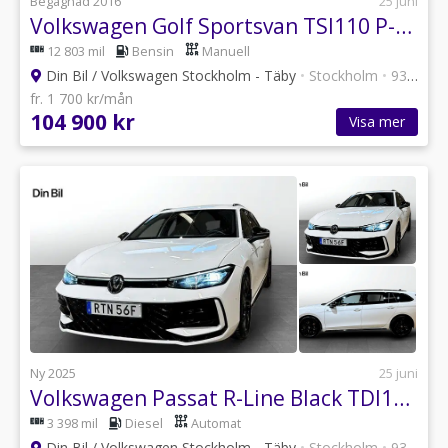
Begagnad 2016
25 juni
Volkswagen Golf Sportsvan TSI110 P-sensorer
12 803 mil
Bensin
Manuell
Din Bil / Volkswagen Stockholm - Täby
•
Stockholm
•
93 annonser
fr. 1 700 kr/mån
104 900 kr
Visa mer
Ny 2025
25 juni
Volkswagen Passat R-Line Black TDI193 DSG 4M Värmare/Drag/DCC
3 398 mil
Diesel
Automat
Din Bil / Volkswagen Stockholm - Täby
•
Stockholm
•
93 annonser