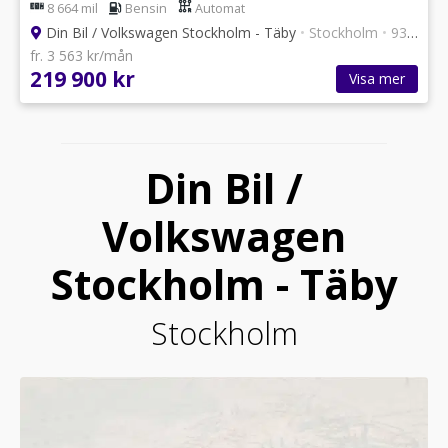
8 664 mil
Bensin
Automat
Din Bil / Volkswagen Stockholm - Täby
•
Stockholm
•
93 annonser
fr. 3 563 kr/mån
219 900 kr
Visa mer
Din Bil /
Volkswagen
Stockholm - Täby
Stockholm