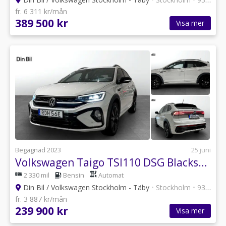
fr. 6 311 kr/mån
389 500 kr
Visa mer
Begagnad 2023
25 juni
Volkswagen Taigo TSI110 DSG Blackstyle/Plus/Kamera/Klima
2 330 mil
Bensin
Automat
Din Bil / Volkswagen Stockholm - Täby
•
Stockholm
•
93 annonser
fr. 3 887 kr/mån
239 900 kr
Visa mer