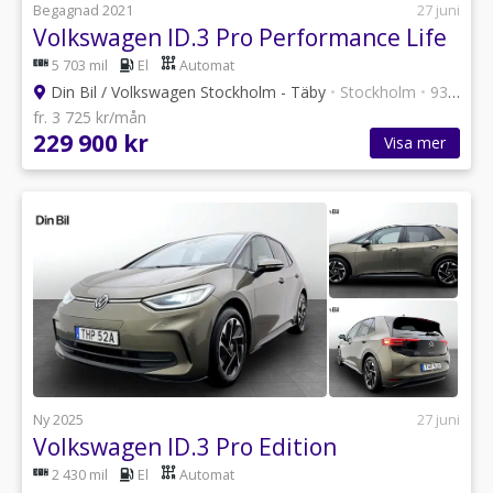
Begagnad 2021
27 juni
Volkswagen ID.3 Pro Performance Life
5 703 mil
El
Automat
Din Bil / Volkswagen Stockholm - Täby
•
Stockholm
•
93 annonser
fr. 3 725 kr/mån
229 900 kr
Visa mer
Ny 2025
27 juni
Volkswagen ID.3 Pro Edition
2 430 mil
El
Automat