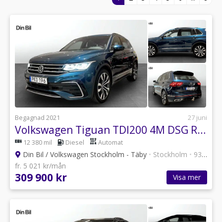
Begagnad 2021
27 juni
Volkswagen Tiguan TDI200 4M DSG R-Line Drag/Värmare/Pano/H&K
12 380 mil
Diesel
Automat
Din Bil / Volkswagen Stockholm - Täby
•
Stockholm
•
93 annonser
fr. 5 021 kr/mån
309 900 kr
Visa mer