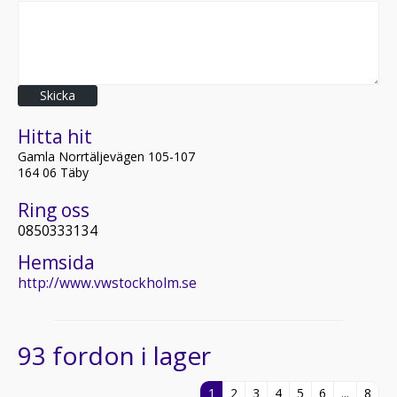
Skicka
Hitta hit
Gamla Norrtäljevägen 105-107
164 06 Täby
Ring oss
0850333134
Hemsida
http://www.vwstockholm.se
93 fordon i lager
1
2
3
4
5
6
...
8