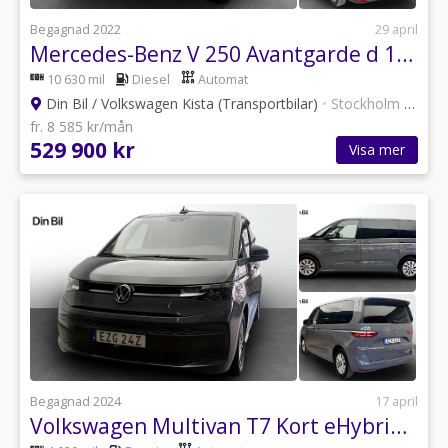
Begagnad 2022
29 april
Mercedes-Benz V 250 Avantgarde d 190 9G-Tronic/Läder/Eldörrar/Nav
10 630 mil
Diesel
Automat
Din Bil / Volkswagen Kista (Transportbilar)
•
Stockholm
•
12 an
fr. 8 585 kr/mån
529 900 kr
Visa mer
Begagnad 2024
17 april
Volkswagen Multivan T7 Kort eHybrid 1,4 TSI150 DSG/Drag/Värmare