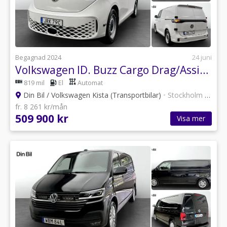
Begagnad 2024
24 juni
Volkswagen ID. Buzz Cargo Drag/Assistans
819 mil
El
Automat
Din Bil / Volkswagen Kista (Transportbilar)
•
Stockholm
•
12 an
fr. 8 261 kr/mån
509 900 kr
Visa mer