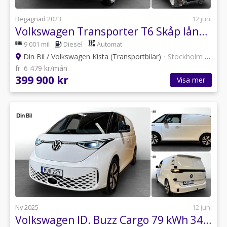
Begagnad 2023
12 juni
Volkswagen Transporter T6 Skåp lång hjulbas TDI 150 DSG/Drag/Värmare/Läder/Nav/Drivepak
9 001 mil
Diesel
Automat
Din Bil / Volkswagen Kista (Transportbilar)
•
Stockholm
•
12 an
fr. 6 479 kr/mån
399 900 kr
Visa mer
Ny 2025
12 juni
Volkswagen ID. Buzz Cargo 79 kWh 340 hk 4-Motion/Drag och design paket/Eldö