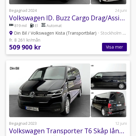
Begagnad 2024
24 juni
Volkswagen ID. Buzz Cargo Drag/Assistans
819 mil
El
Automat
Din Bil / Volkswagen Kista (Transportbilar)
•
Stockholm
•
12 an
fr. 8 261 kr/mån
509 900 kr
Visa mer
Begagnad 2023
12 juni
Volkswagen Transporter T6 Skåp lång hjulbas TDI 150 DSG/Drag/Värmare/Läder/Nav/Drivepak