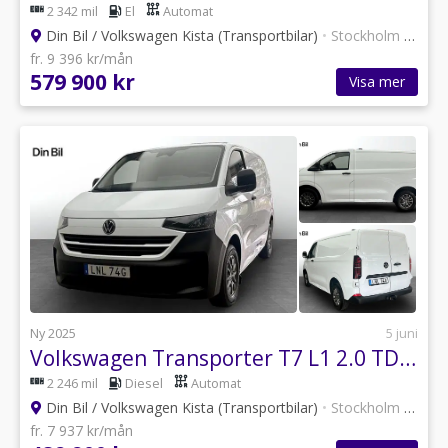
2 342 mil
El
Automat
Din Bil / Volkswagen Kista (Transportbilar)
•
Stockholm
•
12 an
fr. 9 396 kr/mån
579 900 kr
Visa mer
Ny 2025
5 juni
Volkswagen Transporter T7 L1 2.0 TDI 150 HK AUT/Drag/Värmare
2 246 mil
Diesel
Automat
Din Bil / Volkswagen Kista (Transportbilar)
•
Stockholm
•
12 an
fr. 7 937 kr/mån