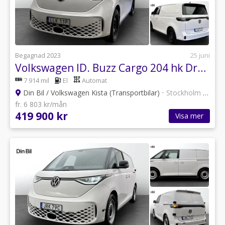
Begagnad 2023
25 juni
Volkswagen ID. Buzz Cargo 204 hk Drag/Backkamera
7 914 mil
El
Automat
Din Bil / Volkswagen Kista (Transportbilar)
•
Stockholm
•
12 an
fr. 6 803 kr/mån
419 900 kr
Visa mer