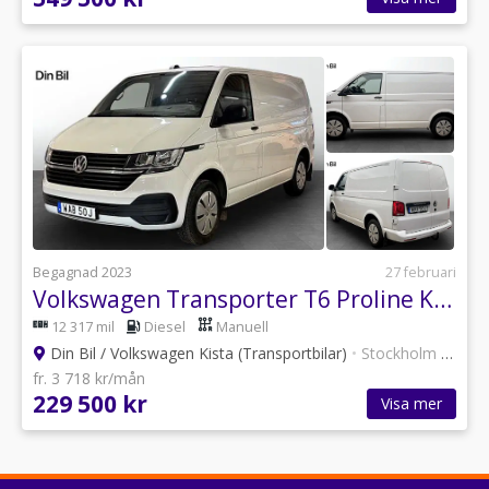
Begagnad 2023
27 februari
Volkswagen Transporter T6 Proline Kort TDI 90 hk/Drag/Värmare
12 317 mil
Diesel
Manuell
Din Bil / Volkswagen Kista (Transportbilar)
•
Stockholm
•
12 an
fr. 3 718 kr/mån
229 500 kr
Visa mer