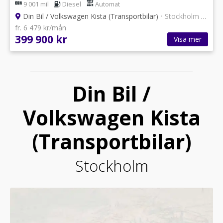
9 001 mil
Diesel
Automat
Din Bil / Volkswagen Kista (Transportbilar)
•
Stockholm
•
12 an
fr. 6 479 kr/mån
399 900 kr
Visa mer
Din Bil /
Volkswagen Kista
(Transportbilar)
Stockholm