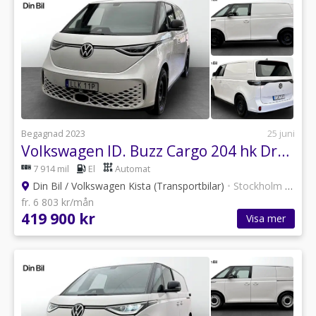
Begagnad 2023
25 juni
Volkswagen ID. Buzz Cargo 204 hk Drag/Backkamera
7 914 mil
El
Automat
Din Bil / Volkswagen Kista (Transportbilar)
•
Stockholm
•
12 an
fr. 6 803 kr/mån
419 900 kr
Visa mer