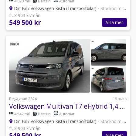
4 020 mil
Bensin
Automat
Din Bil / Volkswagen Kista (Transportbilar)
•
Stockholm
•
12 an
fr. 8 903 kr/mån
549 500 kr
Visa mer
Begagnad 2024
18 mars
Volkswagen Multivan T7 eHybrid 1,4 TSI 150 DSG/Drag/Värmare
4 542 mil
Bensin
Automat
Din Bil / Volkswagen Kista (Transportbilar)
•
Stockholm
•
12 an
fr. 8 903 kr/mån
549 500 kr
Visa mer