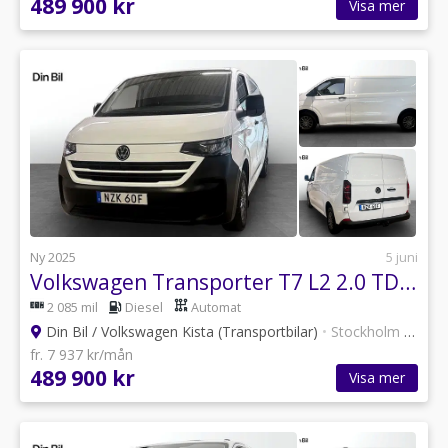
489 900 kr
Visa mer
Ny 2025
5 juni
Volkswagen Transporter T7 L2 2.0 TDI 150 HK 8 AUT/Drag/Värmare
2 085 mil
Diesel
Automat
Din Bil / Volkswagen Kista (Transportbilar)
•
Stockholm
•
12 an
fr. 7 937 kr/mån
489 900 kr
Visa mer