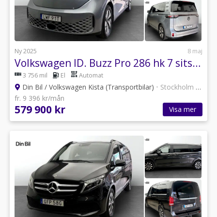
Ny 2025
8 maj
Volkswagen ID. Buzz Pro 286 hk 7 sits/Eldörrar/Drag/IQ led
3 756 mil
El
Automat
Din Bil / Volkswagen Kista (Transportbilar)
•
Stockholm
•
12 an
fr. 9 396 kr/mån
579 900 kr
Visa mer