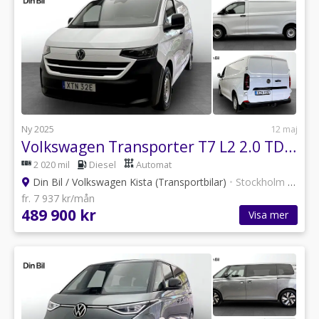
Ny 2025
12 maj
Volkswagen Transporter T7 L2 2.0 TDI 150 HK 8 VXL/Drag/Värmare
2 020 mil
Diesel
Automat
Din Bil / Volkswagen Kista (Transportbilar)
•
Stockholm
•
12 an
fr. 7 937 kr/mån
489 900 kr
Visa mer