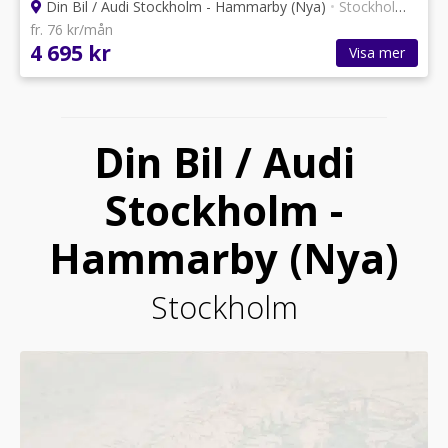
Din Bil / Audi Stockholm - Hammarby (Nya)
•
Stockholm
•
30 a
fr. 76 kr/mån
4 695 kr
Visa mer
Din Bil / Audi
Stockholm -
Hammarby (Nya)
Stockholm