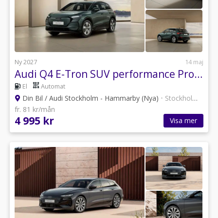
Ny 2027
14 maj
Audi Q4 E-Tron SUV performance Proline 210,00 kW *Privatleasing*
El
Automat
Din Bil / Audi Stockholm - Hammarby (Nya)
•
Stockholm
•
30 a
fr. 81 kr/mån
4 995 kr
Visa mer