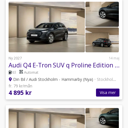
Ny 2027
14 maj
Audi Q4 E-Tron SUV q Proline Edition Evolu 220,00 kW *Businesslease*
El
Automat
Din Bil / Audi Stockholm - Hammarby (Nya)
•
Stockholm
•
30 a
fr. 79 kr/mån
4 895 kr
Visa mer