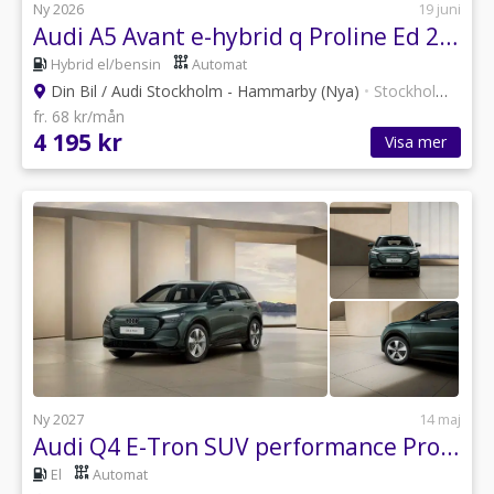
Ny 2026
19 juni
Audi A5 Avant e-hybrid q Proline Ed 220 kW S tr *Businesslease*
Hybrid el/bensin
Automat
Din Bil / Audi Stockholm - Hammarby (Nya)
•
Stockholm
•
30 a
fr. 68 kr/mån
4 195 kr
Visa mer
Ny 2027
14 maj
Audi Q4 E-Tron SUV performance Proline 210,00 kW *Businesslease*
El
Automat