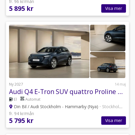
fr. 96 kr/mån
5 895 kr
Visa mer
Ny 2027
14 maj
Audi Q4 E-Tron SUV quattro Proline Edition 220,00 kW *Privatleasing*
El
Automat
Din Bil / Audi Stockholm - Hammarby (Nya)
•
Stockholm
•
30 a
fr. 94 kr/mån
5 795 kr
Visa mer