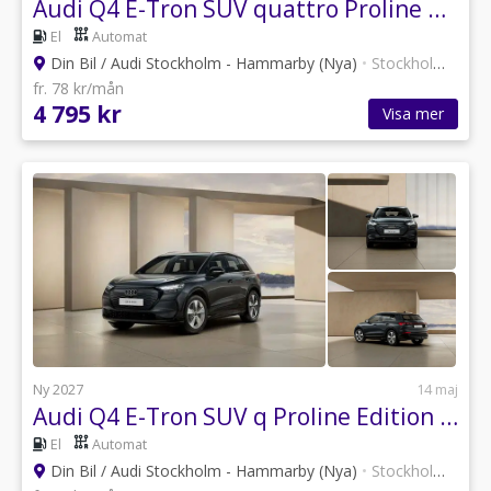
Audi Q4 E-Tron SUV quattro Proline Edition 220,00 kW *Businesslease*
El
Automat
Din Bil / Audi Stockholm - Hammarby (Nya)
•
Stockholm
•
30 a
fr. 78 kr/mån
4 795 kr
Visa mer
Ny 2027
14 maj
Audi Q4 E-Tron SUV q Proline Edition Evolu 220,00 kW *Privatleasing*
El
Automat
Din Bil / Audi Stockholm - Hammarby (Nya)
•
Stockholm
•
30 a