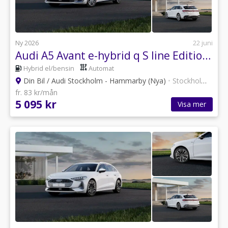
Ny 2026
22 juni
Audi A5 Avant e-hybrid q S line Edition 220kW *privatleasing*
Hybrid el/bensin
Automat
Din Bil / Audi Stockholm - Hammarby (Nya)
•
Stockholm
•
30 a
fr. 83 kr/mån
5 095 kr
Visa mer