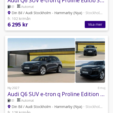
Audi Q6 SUV e-tron q Proline Editio 315,00 kW *bussinesleasing*
El
Automat
Din Bil / Audi Stockholm - Hammarby (Nya)
•
Stockholm
•
30 a
fr. 102 kr/mån
6 295 kr
Visa mer
Ny 2027
8 maj
Audi Q6 SUV e-tron q Proline Edition 315,00 kW *Privatleasing*
El
Automat
Din Bil / Audi Stockholm - Hammarby (Nya)
•
Stockholm
•
30 a
fr. 128 kr/mån