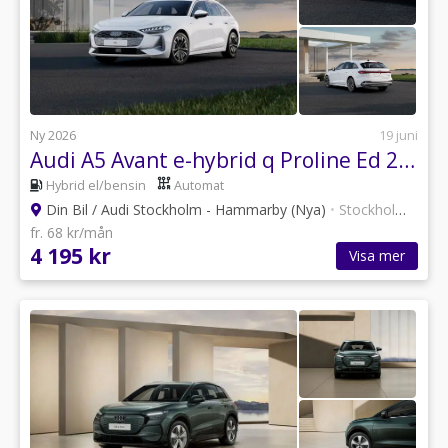
Ny 2026
19 juni
Audi A5 Avant e-hybrid q Proline Ed 220 kW S tr *Businesslease*
Hybrid el/bensin
Automat
Din Bil / Audi Stockholm - Hammarby (Nya)
•
Stockholm
•
30 a
fr. 68 kr/mån
4 195 kr
Visa mer