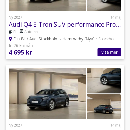
Ny 2027
14 maj
Audi Q4 E-Tron SUV performance Proline 210,00 kW *Businesslease*
El
Automat
Din Bil / Audi Stockholm - Hammarby (Nya)
•
Stockholm
•
30 a
fr. 76 kr/mån
4 695 kr
Visa mer
Ny 2027
14 maj