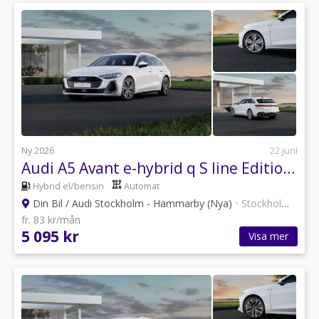
Ny 2026
22 juni
Audi A5 Avant e-hybrid q S line Edition 220kW *privatleasing*
Hybrid el/bensin
Automat
Din Bil / Audi Stockholm - Hammarby (Nya)
•
Stockholm
•
30 a
fr. 83 kr/mån
5 095 kr
Visa mer