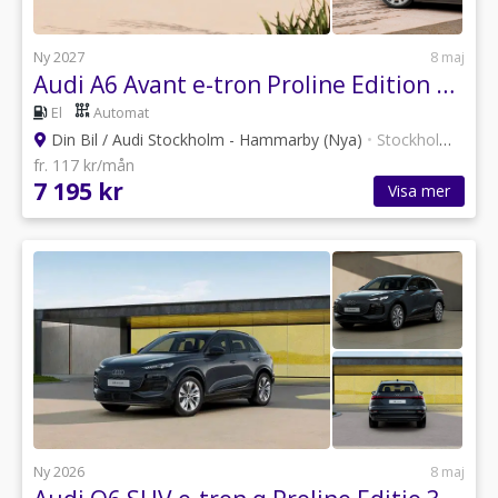
Ny 2027
8 maj
Audi A6 Avant e-tron Proline Edition 210,00 kW *Privatleasing*
El
Automat
Din Bil / Audi Stockholm - Hammarby (Nya)
•
Stockholm
•
30 a
fr. 117 kr/mån
7 195 kr
Visa mer
Ny 2026
8 maj