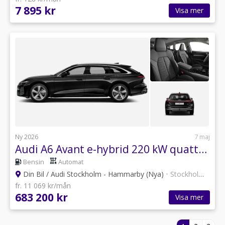
7 895 kr
Visa mer
Ny 2026
7 maj
Audi A6 Avant e-hybrid 220 kW quattro S tronic Proline
Bensin
Automat
Din Bil / Audi Stockholm - Hammarby (Nya)
•
Stockholm
•
30 a
fr. 11 069 kr/mån
683 200 kr
Visa mer