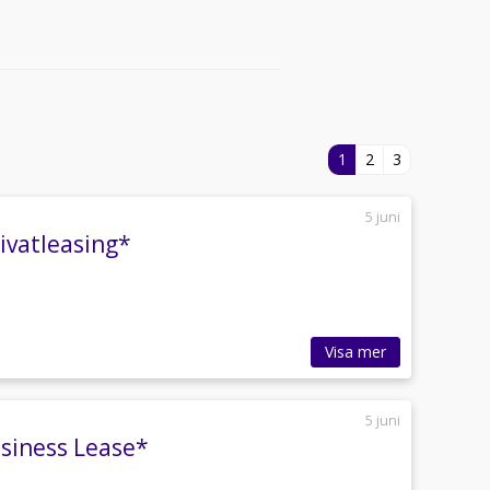
1
2
3
5 juni
ivatleasing*
Visa mer
5 juni
usiness Lease*