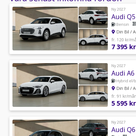
Ny 2027
Bensin
Din Bil / A
fr. 120 kr/m
7 395 kr
Ny 2027
Hybrid el/
Din Bil / A
fr. 91 kr/må
5 595 kr
Ny 2027