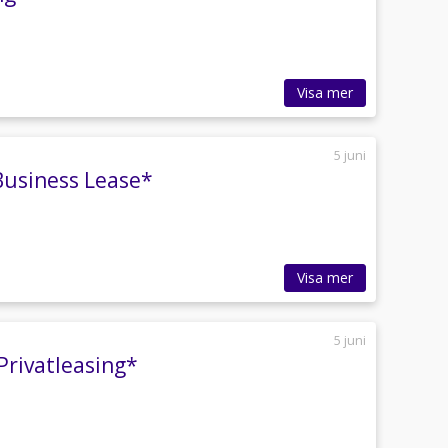
Visa mer
5 juni
Business Lease*
Visa mer
5 juni
Privatleasing*