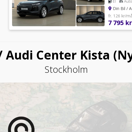
El
Aut
Din Bil / A
fr. 126 kr/m
7 795 kr
 / Audi Center Kista (Ny
Stockholm