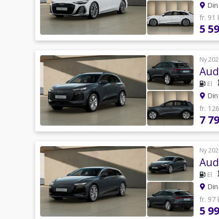
Din 
fr. 91
5 5
Ny 202
Aud
El
Din 
fr. 12
7 7
Ny 202
Aud
El
Din 
fr. 97
5 9