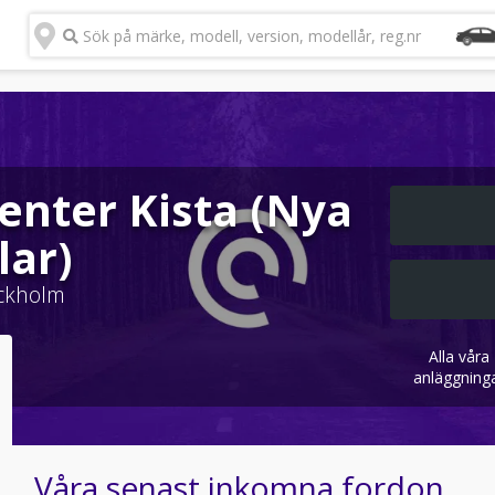
Sök på märke, modell, version, modellår, reg.nr
Center Kista (Nya
lar)
ckholm
Alla våra
anläggning
Våra senast inkomna fordon