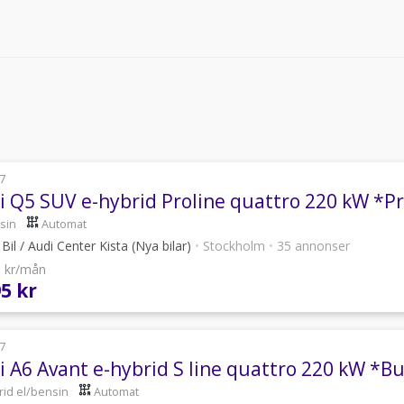
7
i Q5 SUV e-hybrid Proline quattro 220 kW *Pr
sin
Automat
Bil / Audi Center Kista (Nya bilar)
•
Stockholm
•
35 annonser
0 kr/mån
95 kr
7
i A6 Avant e-hybrid S line quattro 220 kW *B
rid el/bensin
Automat