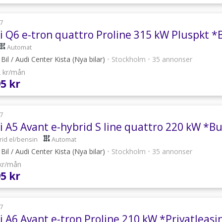
7
i Q6 e-tron quattro Proline 315 kW Pluspkt *
Automat
Bil / Audi Center Kista (Nya bilar)
•
Stockholm
•
35 annonser
2 kr/mån
95 kr
7
i A5 Avant e-hybrid S line quattro 220 kW *B
rid el/bensin
Automat
Bil / Audi Center Kista (Nya bilar)
•
Stockholm
•
35 annonser
 kr/mån
95 kr
7
i A6 Avant e-tron Proline 210 kW *Privatleasi