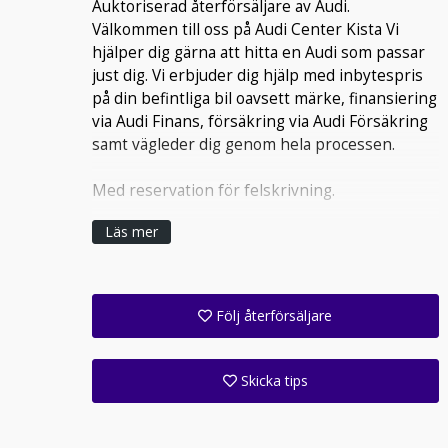
Auktoriserad återförsäljare av Audi.
Välkommen till oss på Audi Center Kista Vi
hjälper dig gärna att hitta en Audi som passar
just dig. Vi erbjuder dig hjälp med inbytespris
på din befintliga bil oavsett märke, finansiering
via Audi Finans, försäkring via Audi Försäkring
samt vägleder dig genom hela processen.
Med reservation för felskrivning.
Läs mer
Följ återförsäljare
Få ett e-postmeddelande när denna återförsäljare lagt upp en eller flera nya annonser i sitt lager!
Följ alla anläggningar inom denna företagsgrupp (14 st)
Skicka tips
Ange din väns e-postadress för att skicka ett tips om denna återförsäljare.