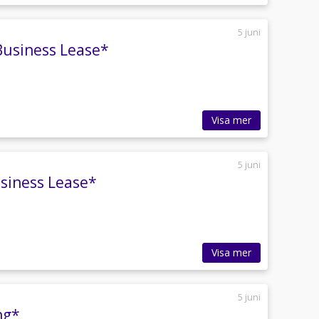
5 juni
Business Lease*
Visa mer
5 juni
usiness Lease*
Visa mer
5 juni
ng*