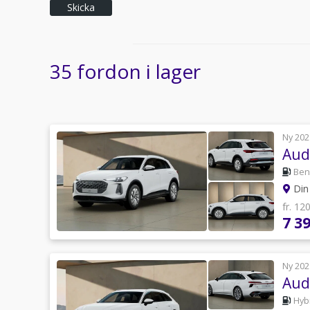
Skicka
35 fordon i lager
Ny 202
Aud
Ben
Din 
fr. 12
7 3
Ny 202
Aud
Hyb