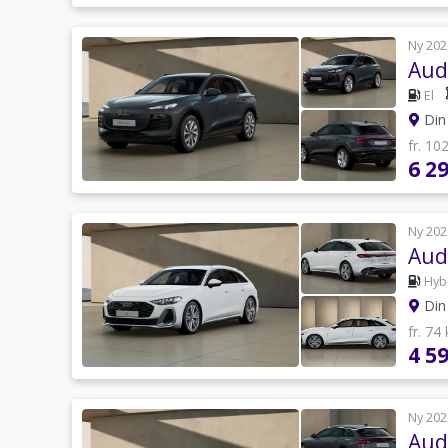
Ny 202
Aud
El
Din 
fr. 10
6 2
Ny 202
Aud
Hyb
Din 
fr. 74
4 5
Ny 202
Aud