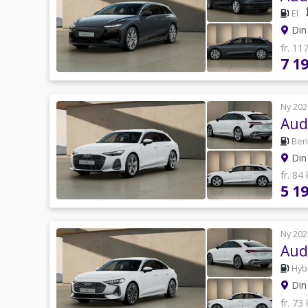
El
Din 
fr. 11
7 1
Ny 202
Aud
Ben
Din 
fr. 84
5 1
Ny 202
Aud
Hyb
Din 
fr. 73