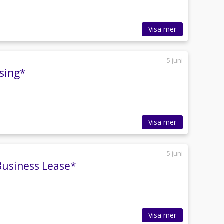
Visa mer
5 juni
asing*
Visa mer
5 juni
Business Lease*
Visa mer