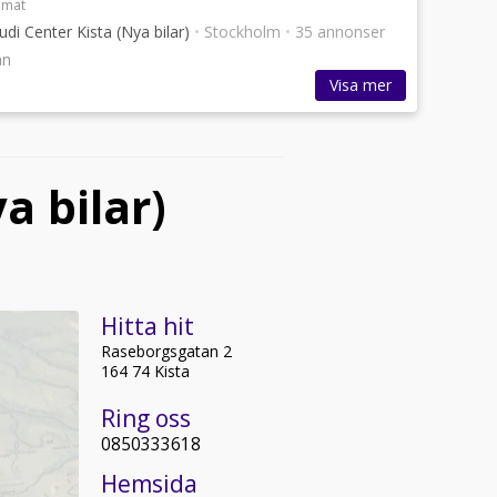
omat
udi Center Kista (Nya bilar)
•
Stockholm
•
35 annonser
ån
Visa mer
a bilar)
Hitta hit
Raseborgsgatan 2
164 74 Kista
Ring oss
0850333618
Hemsida