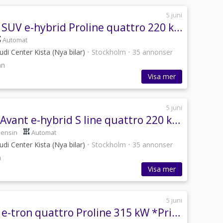
5 juni
Audi Q5 SUV e-hybrid Proline quattro 220 kW *Privatleasing*
Automat
udi Center Kista (Nya bilar)
•
Stockholm
•
35 annonser
ån
Visa mer
5 juni
Audi A6 Avant e-hybrid S line quattro 220 kW *Business Lease*
bensin
Automat
udi Center Kista (Nya bilar)
•
Stockholm
•
35 annonser
n
Visa mer
5 juni
Audi Q6 e-tron quattro Proline 315 kW *Privatleasing*