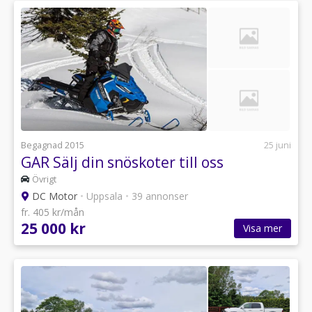
Begagnad 2015
25 juni
GAR Sälj din snöskoter till oss
Övrigt
DC Motor
•
Uppsala
•
39 annonser
fr. 405 kr/mån
25 000 kr
Visa mer