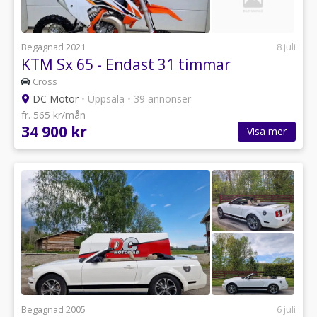
Begagnad 2021
8 juli
KTM Sx 65 - Endast 31 timmar
Cross
DC Motor
•
Uppsala
•
39 annonser
fr. 565 kr/mån
34 900 kr
Visa mer
Begagnad 2005
6 juli