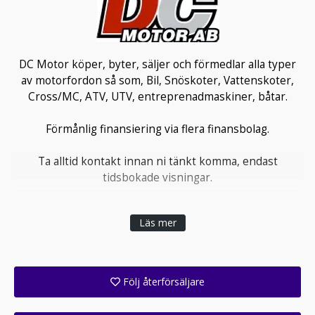
DC Motor köper, byter, säljer och förmedlar alla typer
av motorfordon så som, Bil, Snöskoter, Vattenskoter,
Cross/MC, ATV, UTV, entreprenadmaskiner, båtar.
Förmånlig finansiering via flera finansbolag.
Ta alltid kontakt innan ni tänkt komma, endast
tidsbokade visningar.
Läs mer
Följ återförsäljare
Få ett e-postmeddelande när denna återförsäljare lagt upp en eller flera nya annonser i sitt lager!