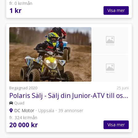
fr. 0 kr/mån
1 kr
Visa mer
Begagnad 2020
25 juni
Polaris Sälj - Sälj din Junior-ATV till oss - 50cc till 400cc
Quad
DC Motor
•
Uppsala
•
39 annonser
fr. 324 kr/mån
20 000 kr
Visa mer