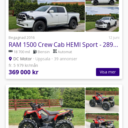
Begagnad 2016
12 juni
RAM 1500 Crew Cab HEMI Sport - 2893kr/mån - Byte förslag
18 700 mil
Bensin
Automat
DC Motor
•
Uppsala
•
39 annonser
fr. 5 979 kr/mån
369 000 kr
Visa mer