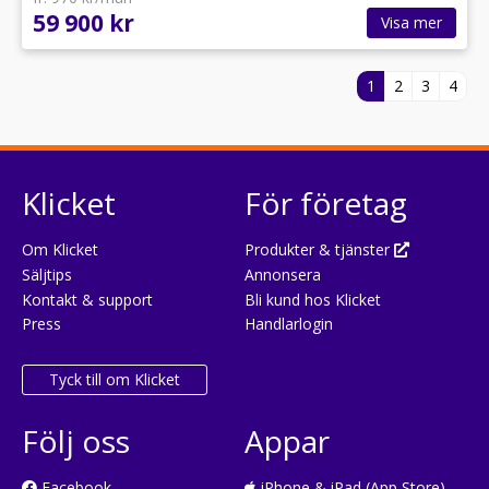
59 900 kr
Visa mer
1
2
3
4
Klicket
För företag
Om Klicket
Produkter & tjänster
Säljtips
Annonsera
Kontakt & support
Bli kund hos Klicket
Press
Handlarlogin
Tyck till om Klicket
Följ oss
Appar
Facebook
iPhone & iPad (App Store)