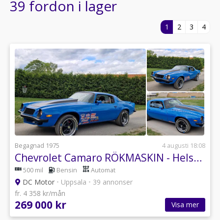
39 fordon i lager
1
2
3
4
Begagnad 1975
4 augusti 18:08
Chevrolet Camaro RÖKMASKIN - Helsmidd - Påkostad - Fullfinans - Byte
500 mil
Bensin
Automat
DC Motor
•
Uppsala
•
39 annonser
fr. 4 358 kr/mån
269 000 kr
Visa mer