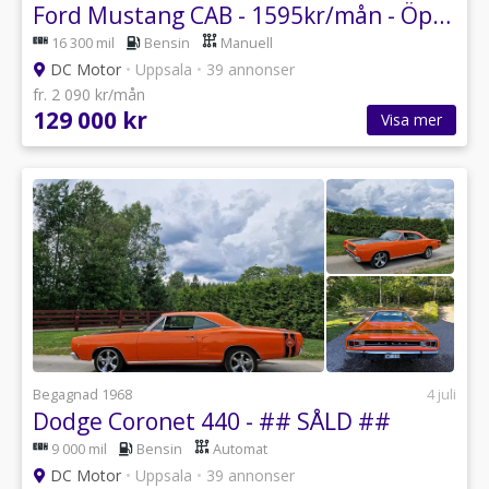
Ford Mustang CAB - 1595kr/mån - Öppen för de flesta Bytesförslag
16 300 mil
Bensin
Manuell
DC Motor
•
Uppsala
•
39 annonser
fr. 2 090 kr/mån
129 000 kr
Visa mer
Begagnad 1968
4 juli
Dodge Coronet 440 - ## SÅLD ##
9 000 mil
Bensin
Automat
DC Motor
•
Uppsala
•
39 annonser