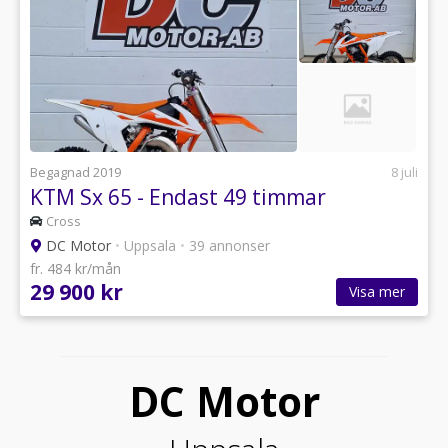
Begagnad 2019
8 juli
KTM Sx 65 - Endast 49 timmar
Cross
DC Motor
•
Uppsala
•
39 annonser
fr. 484 kr/mån
29 900 kr
Visa mer
DC Motor