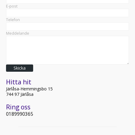
E-post
Telefon
Meddelande
Skicka
Hitta hit
Järlåsa-Hemmingsbo 15
744 97 Järlåsa
Ring oss
0189990365