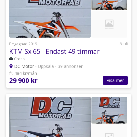
Begagnad 2019
8 juli
KTM Sx 65 - Endast 49 timmar
Cross
DC Motor
•
Uppsala
•
39 annonser
fr. 484 kr/mån
29 900 kr
Visa mer