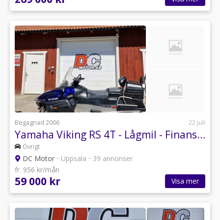
Begagnad 2006
22 juli
Yamaha Viking RS 4T - Lågmil - Finans - Leverans - Byte
Övrigt
DC Motor
•
Uppsala
•
39 annonser
fr. 956 kr/mån
59 000 kr
Visa mer