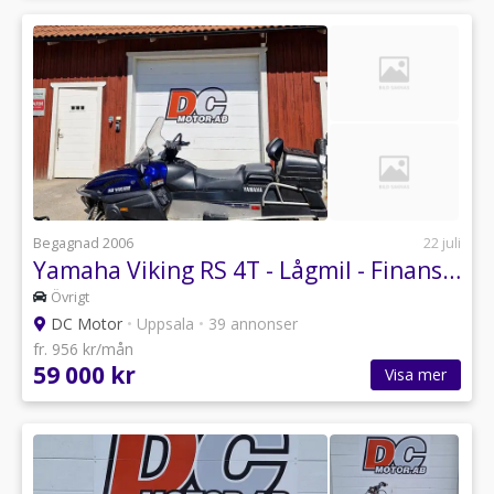
Begagnad 2006
22 juli
Yamaha Viking RS 4T - Lågmil - Finans - Leverans - Byte
Övrigt
DC Motor
•
Uppsala
•
39 annonser
fr. 956 kr/mån
59 000 kr
Visa mer