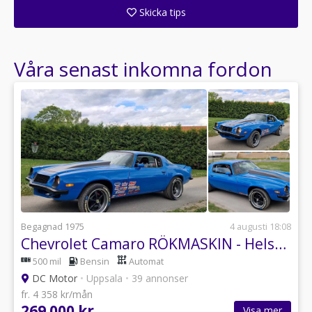
Skicka tips
Ange din väns e-postadress för att skicka ett tips om denna återförsäljare.
Våra senast inkomna fordon
Begagnad 1975
4 augusti 18:08
Chevrolet Camaro RÖKMASKIN - Helsmidd - Påkostad - Fullfinans - Byte
500 mil
Bensin
Automat
DC Motor
•
Uppsala
•
39 annonser
fr. 4 358 kr/mån
269 000 kr
Visa mer