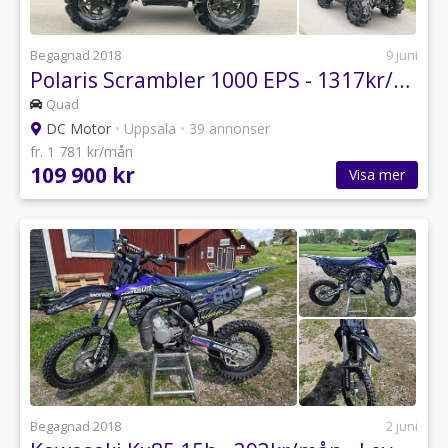
Begagnad 2018
9 juni
Polaris Scrambler 1000 EPS - 1317kr/mån - Leverans - Byte Förslag
Quad
DC Motor
•
Uppsala
•
39 annonser
fr. 1 781 kr/mån
109 900 kr
Visa mer
Begagnad 2018
2 juni