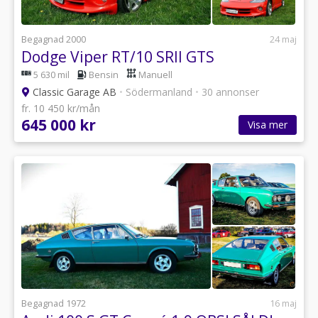
Begagnad 2000
24 maj
Dodge Viper RT/10 SRII GTS
5 630 mil
Bensin
Manuell
Classic Garage AB
•
Södermanland
•
30 annonser
fr. 10 450 kr/mån
645 000 kr
Visa mer
Begagnad 1972
16 maj