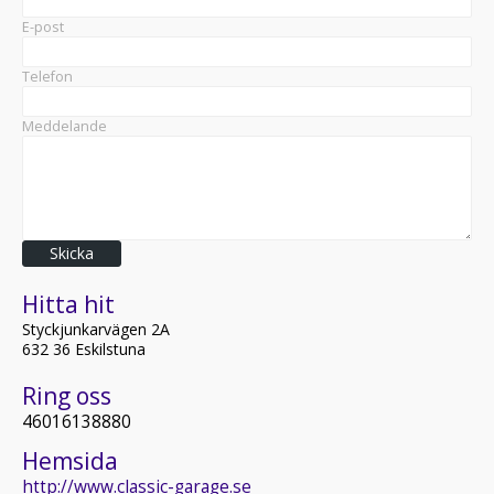
E-post
Telefon
Meddelande
Skicka
Hitta hit
Styckjunkarvägen 2A
632 36 Eskilstuna
Ring oss
46016138880
Hemsida
http://www.classic-garage.se