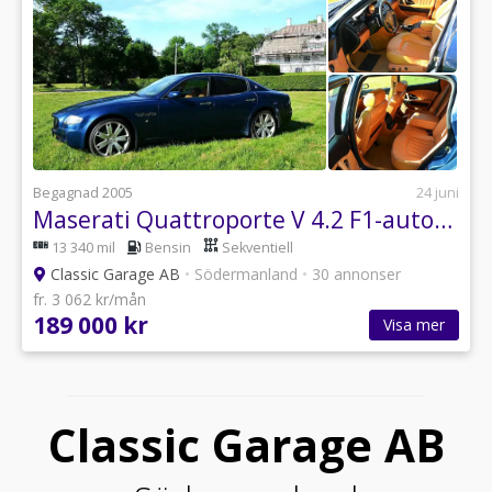
Begagnad 2005
24 juni
Maserati Quattroporte V 4.2 F1-automat m paddlar
13 340 mil
Bensin
Sekventiell
Classic Garage AB
•
Södermanland
•
30 annonser
fr. 3 062 kr/mån
189 000 kr
Visa mer
Classic Garage AB