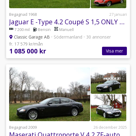
Begagnad 1968
27 januari
Jaguar E -Type 4.2 Coupé S 1,5 ONLY 72.000Km !
7 200 mil
Bensin
Manuell
Classic Garage AB
•
Södermanland
•
30 annonser
fr. 17 579 kr/mån
1 085 000 kr
Visa mer
Begagnad 2009
26 december 2025
Maserati Quattroporte V 4.2 ZF-automat