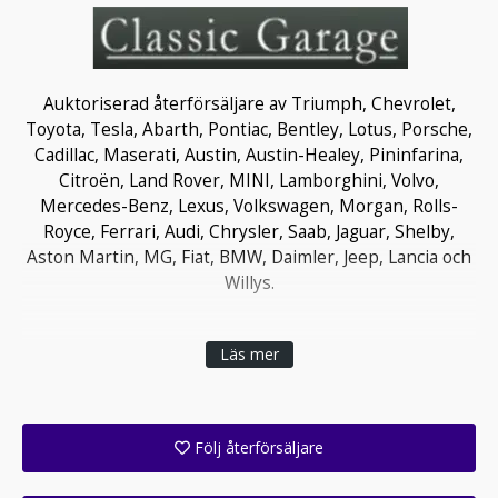
Auktoriserad återförsäljare av Triumph, Chevrolet,
Toyota, Tesla, Abarth, Pontiac, Bentley, Lotus, Porsche,
Cadillac, Maserati, Austin, Austin-Healey, Pininfarina,
Citroën, Land Rover, MINI, Lamborghini, Volvo,
Mercedes-Benz, Lexus, Volkswagen, Morgan, Rolls-
Royce, Ferrari, Audi, Chrysler, Saab, Jaguar, Shelby,
Aston Martin, MG, Fiat, BMW, Daimler, Jeep, Lancia och
Willys.
Läs mer
Följ återförsäljare
Få ett e-postmeddelande när denna återförsäljare lagt upp en eller flera nya annonser i sitt lager!