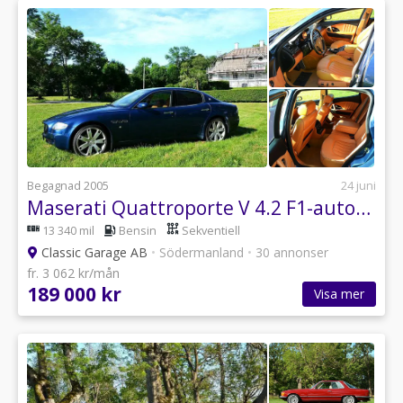
Begagnad 2005
24 juni
Maserati Quattroporte V 4.2 F1-automat m paddlar
13 340 mil
Bensin
Sekventiell
Classic Garage AB
•
Södermanland
•
30 annonser
fr. 3 062 kr/mån
189 000 kr
Visa mer