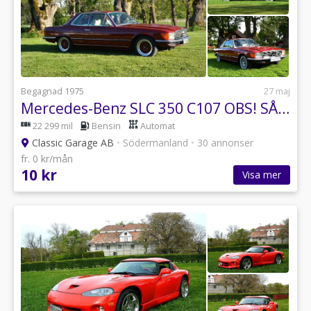
Begagnad 1975
27 maj
Mercedes-Benz SLC 350 C107 OBS! SÅLD SOLD!
22 299 mil
Bensin
Automat
Classic Garage AB
•
Södermanland
•
30 annonser
fr. 0 kr/mån
10 kr
Visa mer