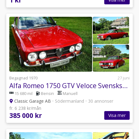
1 kr
Begagnad 1970
27 juni
Alfa Romeo 1750 GTV Veloce Svensksåld!
15 680 mil
Bensin
Manuell
Classic Garage AB
•
Södermanland
•
30 annonser
fr. 6 238 kr/mån
385 000 kr
Visa mer