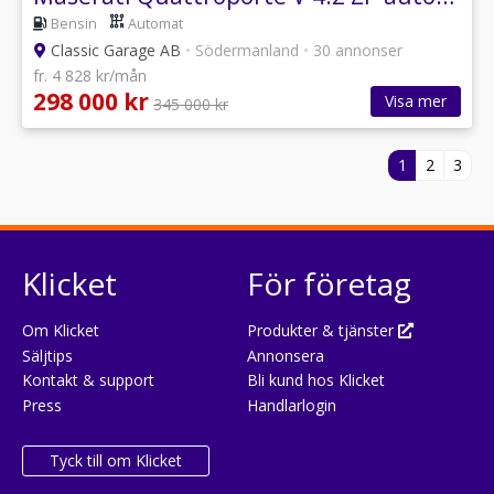
Bensin
Automat
Classic Garage AB
•
Södermanland
•
30 annonser
fr. 4 828 kr/mån
298 000 kr
Visa mer
345 000 kr
1
2
3
Klicket
För företag
Om Klicket
Produkter & tjänster
Säljtips
Annonsera
Kontakt & support
Bli kund hos Klicket
Press
Handlarlogin
Tyck till om Klicket