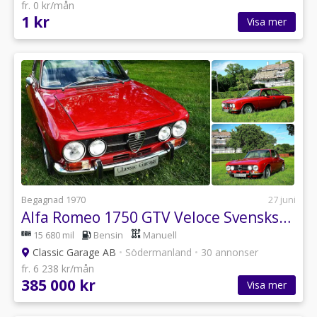
fr. 0 kr/mån
1 kr
Visa mer
Begagnad 1970
27 juni
Alfa Romeo 1750 GTV Veloce Svensksåld!
15 680 mil
Bensin
Manuell
Classic Garage AB
•
Södermanland
•
30 annonser
fr. 6 238 kr/mån
385 000 kr
Visa mer