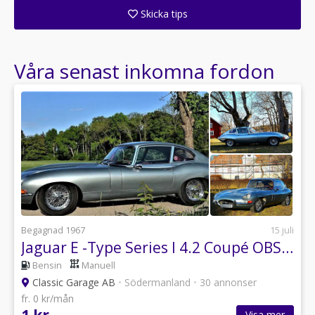
Skicka tips
Ange din väns e-postadress för att skicka ett tips om denna återförsäljare.
Våra senast inkomna fordon
Begagnad 1967
15 juli
Jaguar E -Type Series I 4.2 Coupé OBS! SÅLD, SOLD!
Bensin
Manuell
Classic Garage AB
•
Södermanland
•
30 annonser
fr. 0 kr/mån
Visa mer