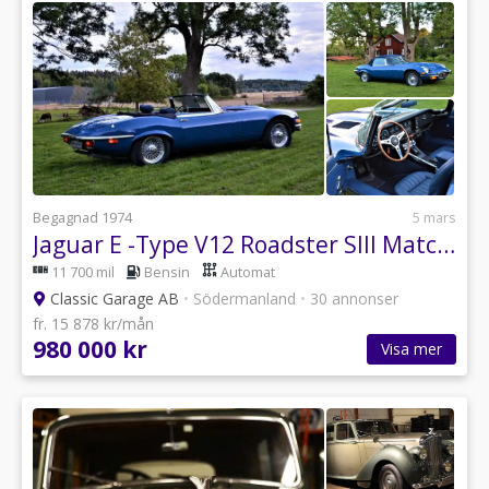
Begagnad 1974
5 mars
Jaguar E -Type V12 Roadster SIII Matching Numbers!
11 700 mil
Bensin
Automat
Classic Garage AB
•
Södermanland
•
30 annonser
fr. 15 878 kr/mån
980 000 kr
Visa mer