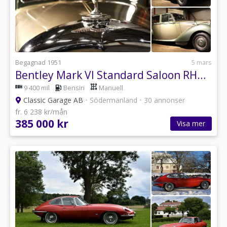
Begagnad 1951
5 mars
Bentley Mark VI Standard Saloon RHD Renoverad!
9 400 mil
Bensin
Manuell
Classic Garage AB
•
Södermanland
•
30 annonser
fr. 6 238 kr/mån
385 000 kr
Visa mer