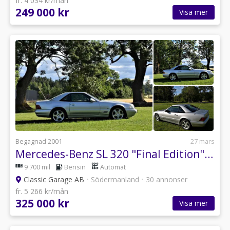
fr. 4 034 kr/mån
249 000 kr
Visa mer
Begagnad 2001
27 mars
Mercedes-Benz SL 320 "Final Edition"! En av 647! OBS!
9 700 mil
Bensin
Automat
Classic Garage AB
•
Södermanland
•
30 annonser
fr. 5 266 kr/mån
325 000 kr
Visa mer