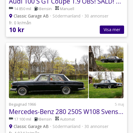
Audi 100 S GT Coupé 1.9 OBS! SÅLD! SOLD!
14 850 mil
Bensin
Manuell
Classic Garage AB
•
Södermanland
•
30 annonser
fr. 0 kr/mån
10 kr
Visa mer
Begagnad 1966
5 maj
Mercedes-Benz 280 250S W108 Svensksåld!
17 100 mil
Bensin
Automat
Classic Garage AB
•
Södermanland
•
30 annonser