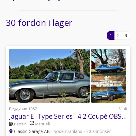
30 fordon i lager
1
2
3
Begagnad 1967
15 juli
Jaguar E -Type Series I 4.2 Coupé OBS! SÅLD, SOLD!
Bensin
Manuell
Classic Garage AB
•
Södermanland
•
30 annonser